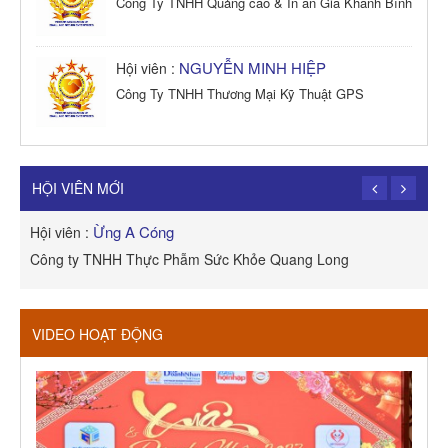
Công Ty TNHH Quảng cáo & In ấn Gia Khánh Bình
NGUYỄN MINH HIỆP
Hội viên :
Công Ty TNHH Thương Mại Kỹ Thuật GPS
TRẦN TRỌNG PHONG
Hội viên :
Công Ty TNHH Dịch vụ Cuộc Sống Hạnh Phúc
HỘI VIÊN MỚI
Ừng A Cóng
Hội viên :
H
Công ty TNHH Thực Phẫm Sức Khỏe Quang Long
R
VIDEO HOẠT ĐỘNG