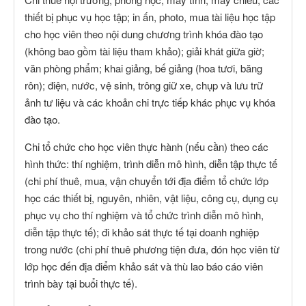
thiết bị phục vụ học tập; in ấn, photo, mua tài liệu học tập
cho học viên theo nội dung chương trình khóa đào tạo
(không bao gồm tài liệu tham khảo); giải khát giữa giờ;
văn phòng phẩm; khai giảng, bế giảng (hoa tươi, băng
rôn); điện, nước, vệ sinh, trông giữ xe, chụp và lưu trữ
ảnh tư liệu và các khoản chi trực tiếp khác phục vụ khóa
đào tạo.
Chi tổ chức cho học viên thực hành (nếu cần) theo các
hình thức: thí nghiệm, trình diễn mô hình, diễn tập thực tế
(chi phí thuê, mua, vận chuyển tới địa điểm tổ chức lớp
học các thiết bị, nguyên, nhiên, vật liệu, công cụ, dụng cụ
phục vụ cho thí nghiệm và tổ chức trình diễn mô hình,
diễn tập thực tế); đi khảo sát thực tế tại doanh nghiệp
trong nước (chi phí thuê phương tiện đưa, đón học viên từ
lớp học đến địa điểm khảo sát và thù lao báo cáo viên
trình bày tại buổi thực tế).