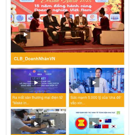
CLB_DoanhNhânVN
Ra mắt sàn thương mại điện tử
Sức mạnh 5.000 tỷ của 'cha đẻ'
"Make in...
vắc-xin...