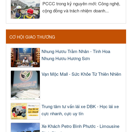
PCCC trong kỷ nguyên mới: Công nghệ,
cộng đồng và trách nhiệm doanh...
CƠ HỘI GIAO THƯƠNG
Nhung Hươu Trầm Nhân - Tinh Hoa
Nhung Hươu Hương Sơn
Vạn Mộc Mall - Sức Khỏe Từ Thiên Nhiên
Trung tâm tư vấn lái xe DBK - Học lái xe
cực nhanh, cực uy tín
Xe Khách Petro Bình Phước - Limousine