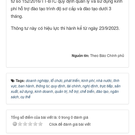
tư số 152/2016/TT-BTC quy định quản lý và sử dụng kinh
phí hỗ trợ đào tạo trình độ sơ cấp và đào tạo dưới 3
tháng.
Thông tư này có hiệu lực thi hành kể từ ngày 23/9/2023.
Nguồn tin:
Theo Báo Chính phủ
Tags:
doanh nghiệp
,
tổ chức
,
phát triển
,
kinh phí
,
nhà nước
,
lĩnh
vực
,
ban hành
,
thông tư
,
quy định
,
tài chính
,
nghị định
,
trực tiếp
,
sản
xuất
,
sử dụng
,
kinh doanh
,
quản trị
,
hỗ trợ
,
chế biến
,
đào tạo
,
ngân
sách
,
cụ thể
Tổng số điểm của bài viết là: 0 trong 0 đánh giá
Click để đánh giá bài viết