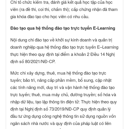
Chi tổ chức kiểm tra, đánh giá kết quả học tập của học
viên (ra đề thi, coi thi, chấm thi); cấp chứng nhận đã tham
gia khóa đào tạo cho học viên có nhu cầu.
Đào tạo qua hệ thống đào tạo trực tuyến E-Learning
Nội dung chi đào tạo về khởi sự kinh doanh và quản trị
doanh nghiệp qua hệ thống đào tạo trực tuyến E–Learning
thực hiện theo quy định tại điểm a khoản 2 Điều 14 Nghị
định số 80/2021/NĐ-CP.
Mức chi xây dựng, thuê, mua hệ thống đào tạo trực
tuyến; bảo trì, nâng cấp phần mềm, bổ sung, cập nhật
các tính năng mới, duy trì và vận hành hệ thống đào tạo
trực tuyến; thuê, mua máy chủ, đường truyền; số hóa và
nhập dữ liệu, tạo lập thông tin điện tử: Thực hiện theo quy
định tại Nghị định số 73/2019/NĐ-CP quy định quản lý
đầu tư ứng dụng công nghệ thông tin sử dụng nguồn vốn
ngân sách nhà nước và quy định của pháp luật có liên