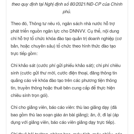
theo quy định tại Nghị định số 80/2021/NĐ-CP của Chính
phủ.
Theo đó, Thông tư nêu rõ, ngân sách nhà nước hỗ trợ
phát triển nguồn ngân lực cho DNNVV. Cụ thể, nội dung
chi hỗ trợ tổ chức khóa đào tạo quản trị doanh nghiệp (cơ
bản, hoặc chuyên sâu) tổ chức theo hình thức đào tạo
trực tiếp gồm:
Chi khảo sát (cước phí gửi phiếu khảo sát); chi phí chiêu
sinh (cước gửi thư mời, cước điện thoại, đăng thông tin
quảng cáo về khóa đào tạo trên các phương tiện thông
tin, truyền thông hoặc thuê bên cung cấp để thực hiện
chiêu sinh trọn gói).
Chi cho giảng viên, báo cáo viên: thù lao giảng dạy (đã
bao gồm thù lao soạn giáo án bài giảng); ăn, ở, đi lại (áp
dụng với giảng viên, báo cáo viên giảng dạy trực tiếp).
Chi thuê hội trường, phòng học, máy tính, máy chiếu, các