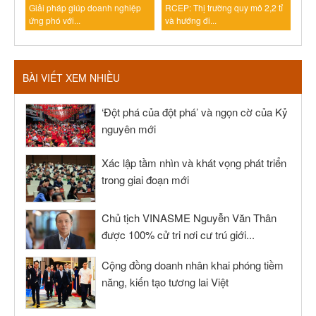
Giải pháp giúp doanh nghiệp
RCEP: Thị trường quy mô 2,2 tỉ
ứng phó với...
và hướng đi...
BÀI VIẾT XEM NHIỀU
‘Đột phá của đột phá’ và ngọn cờ của Kỷ
nguyên mới
Xác lập tầm nhìn và khát vọng phát triển
trong giai đoạn mới
Chủ tịch VINASME Nguyễn Văn Thân
được 100% cử tri nơi cư trú giới...
Cộng đồng doanh nhân khai phóng tiềm
năng, kiến tạo tương lai Việt