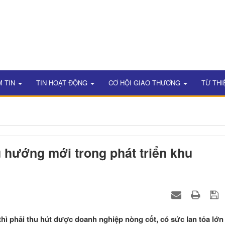
M TIN
TIN HOẠT ĐỘNG
CƠ HỘI GIAO THƯƠNG
TỪ THI
 hướng mới trong phát triển khu
ì phải thu hút được doanh nghiệp nòng cốt, có sức lan tỏa lớn