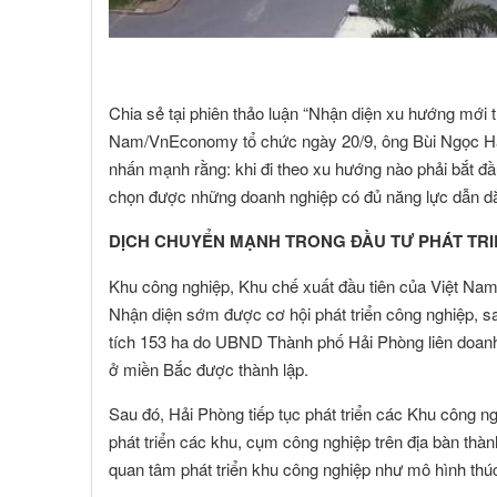
Chia sẻ tại phiên thảo luận “Nhận diện xu hướng mới t
Nam/VnEconomy tổ chức ngày 20/9, ông Bùi Ngọc Hải
nhấn mạnh rằng: khi đi theo xu hướng nào phải bắt đầ
chọn được những doanh nghiệp có đủ năng lực dẫn dắ
DỊCH CHUYỂN MẠNH TRONG ĐẦU TƯ PHÁT TR
Khu công nghiệp, Khu chế xuất đầu tiên của Việt Na
Nhận diện sớm được cơ hội phát triển công nghiệp, 
tích 153 ha do UBND Thành phố Hải Phòng liên doanh
ở miền Bắc được thành lập.
Sau đó, Hải Phòng tiếp tục phát triển các Khu công 
phát triển các khu, cụm công nghiệp trên địa bàn th
NGUYỄN MINH CHÁNH
TRƯƠNG C
 viên :
Hội viên :
quan tâm phát triển khu công nghiệp như mô hình thúc
ng Ty TNHH MTV Nhà Đất Cần Thơ 9999
Công Ty Cổ Phần Côn