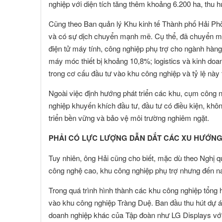
nghiệp với diện tích tăng thêm khoảng 6.200 ha, thu
Cũng theo Ban quản lý Khu kinh tế Thành phố Hải Phò
và có sự dịch chuyển mạnh mẽ. Cụ thể, đã chuyển m
điện tử máy tính, công nghiệp phụ trợ cho ngành hàng
máy móc thiết bị khoảng 10,8%; logistics và kinh do
trong cơ cấu đầu tư vào khu công nghiệp và tỷ lệ này
Ngoài việc định hướng phát triển các khu, cụm công
nghiệp khuyến khích đầu tư, đầu tư có điều kiện, khôn
triển bền vững và bảo vệ môi trường nghiêm ngặt.
PHẢI CÓ LỰC LƯỢNG DẪN DẮT CÁC XU HƯỚNG
Tuy nhiên, ông Hải cũng cho biết, mặc dù theo Nghị 
công nghệ cao, khu công nghiệp phụ trợ nhưng đến na
Trong quá trình hình thành các khu công nghiệp tổng 
vào khu công nghiệp Tràng Duệ. Ban đầu thu hút dự á
doanh nghiệp khác của Tập đoàn như LG Displays với