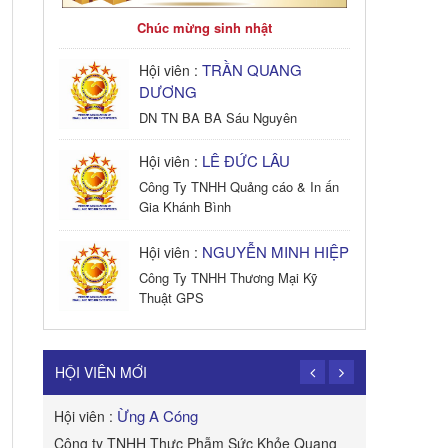
Chúc mừng sinh nhật
TRẦN QUANG
Hội viên :
DƯƠNG
DN TN BA BA Sáu Nguyên
LÊ ĐỨC LÂU
Hội viên :
Công Ty TNHH Quảng cáo & In ấn
Gia Khánh Bình
NGUYỄN MINH HIỆP
Hội viên :
Công Ty TNHH Thương Mại Kỹ
Thuật GPS
TRẦN TRỌNG
Hội viên :
PHONG
HỘI VIÊN MỚI
Công Ty TNHH Dịch vụ Cuộc Sống
Hạnh Phúc
Ừng A Cóng
Hội viên :
Hội viên :
B&W
Công ty TNHH Thực Phẫm Sức Khỏe Quang
ROYAL APE