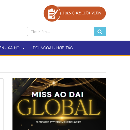
ỆN - XÃ HỘI
ĐỐI NGOẠI - HỢP TÁC