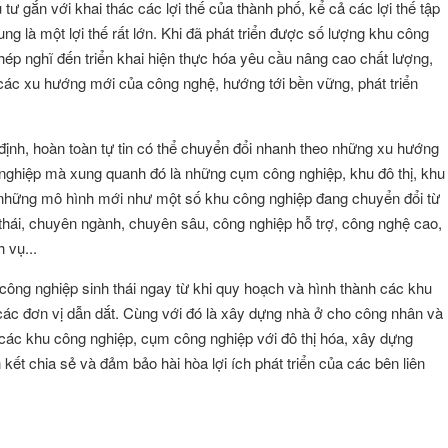
ư gắn với khai thác các lợi thế của thành phố, kể cả các lợi thế tập
ung là một lợi thế rất lớn. Khi đã phát triển được số lượng khu công
phép nghĩ đến triển khai hiện thực hóa yêu cầu nâng cao chất lượng,
a các xu hướng mới của công nghệ, hướng tới bền vững, phát triển
định, hoàn toàn tự tin có thể chuyển đổi nhanh theo những xu hướng
g nghiệp mà xung quanh đó là những cụm công nghiệp, khu đô thị, khu
h những mô hình mới như một số khu công nghiệp đang chuyển đổi từ
thái, chuyên ngành, chuyên sâu, công nghiệp hỗ trợ, công nghệ cao,
h vụ...
u công nghiệp sinh thái ngay từ khi quy hoạch và hình thành các khu
ác đơn vị dẫn dắt. Cùng với đó là xây dựng nhà ở cho công nhân và
n các khu công nghiệp, cụm công nghiệp với đô thị hóa, xây dựng
 kết chia sẻ và đảm bảo hài hòa lợi ích phát triển của các bên liên