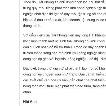
Theo đó, Hải Phòng sẽ chủ động chọn lọc, thu hút đầu t
trung quy mô. Trong phát triển khu công nghiệp, tập tr
nghiệp nhất định thì lợi thế quy mô, tập trung sẽ cho 
hiệu quả đầu tư sản xuất, kinh doanh, tận dụng tối đ
thông minh.
Với điều kiện của Hải Phòng hiện nay, ông Hải khẳng 
mới; hình thành một hệ sinh thái, không chỉ khu côn
dân cư liên hoàn để hỗ trợ nhau. Trong đó đẩy nhan
truyền thống sang các mô hình khu công nghiệp sinh 
công nghiệp gắn với logistic, công nghiệp - đô thị - dịc
Đặc biệt, trong thời gian tới phải thành lập một số kh
công nghiệp chuyên sâu như Tràng Duệ và tìm kiếm c
các thiết chế văn hóa cơ bản, gắn chặt chẽ phát triể
nông thôn mới, thực hiện phát triển bao trùm, tăng gắn
quan.
Nhĩ Anh