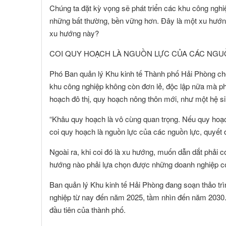
Chúng ta đặt kỳ vọng sẽ phát triển các khu công nghiệ
những bất thường, bền vững hơn. Đây là một xu hướng
xu hướng này?
COI QUY HOẠCH LÀ NGUỒN LỰC CỦA CÁC NGU
Phó Ban quản lý Khu kinh tế Thành phố Hải Phòng ch
khu công nghiệp không còn đơn lẻ, độc lập nữa mà ph
hoạch đô thị, quy hoạch nông thôn mới, như một hệ sin
“Khâu quy hoạch là vô cùng quan trọng. Nếu quy hoạch 
coi quy hoạch là nguồn lực của các nguồn lực, quyết 
Ngoài ra, khi coi đó là xu hướng, muốn dẫn dắt phải c
hướng nào phải lựa chọn được những doanh nghiệp c
Ban quản lý Khu kinh tế Hải Phòng đang soạn thảo tr
nghiệp từ nay đến năm 2025, tầm nhìn đến năm 2030. 
đầu tiên của thành phố.