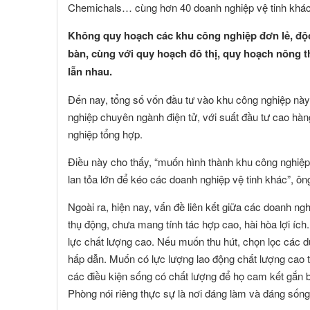
Chemichals… cùng hơn 40 doanh nghiệp vệ tinh khác
Không quy hoạch các khu công nghiệp đơn lẻ, độc
bàn, cùng với quy hoạch đô thị, quy hoạch nông t
lẫn nhau.
Đến nay, tổng số vốn đầu tư vào khu công nghiệp này
nghiệp chuyên ngành điện tử, với suất đầu tư cao hà
nghiệp tổng hợp.
Điều này cho thấy, “muốn hình thành khu công nghiệp
lan tỏa lớn để kéo các doanh nghiệp vệ tinh khác”, ôn
Ngoài ra, hiện nay, vấn đề liên kết giữa các doanh 
thụ động, chưa mang tính tác hợp cao, hài hòa lợi íc
lực chất lượng cao. Nếu muốn thu hút, chọn lọc các d
hấp dẫn. Muốn có lực lượng lao động chất lượng cao t
các điều kiện sống có chất lượng để họ cam kết gắn 
Phòng nói riêng thực sự là nơi đáng làm và đáng sống