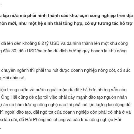
.
 lập nữa mà phải hình thành các khu, cụm công nghiệp trên địa
hôn mới, như một hệ sinh thái tổng hợp, có sự tương tác hỗ trợ
 đã lên đến khoảng 8,2 tỷ USD và đã hình thành lên một khu công
ng đầu 30 triệu USD/ha mặc dù định hướng quy hoạch là khu công
 chuyên ngành thì phải thu hút được doanh nghiệp nòng cốt, có sức
g Hải chia sẻ.
nghiệp trong nước và nước ngoài mặc dù đã khá hơn nhưng vẫn còn
h. Ông Hải cũng đề cập tới việc phải đẩy mạnh đào tạo nguồn nhân
ự án có hàm lượng công nghệ cao thì phải có lực lượng lao động đủ
hì ngoài đào tạo, đãi ngộ tốt của doanh nghiệp còn phải có nhà ở và
bó lâu dài, để Hải Phòng nói chung và các khu công nghiệp Hải
.