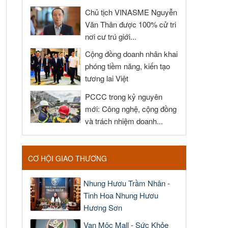
Chủ tịch VINASME Nguyễn
Văn Thân được 100% cử tri
nơi cư trú giới...
Cộng đồng doanh nhân khai
phóng tiềm năng, kiến tạo
tương lai Việt
PCCC trong kỷ nguyên
mới: Công nghệ, cộng đồng
và trách nhiệm doanh...
CƠ HỘI GIAO THƯƠNG
Nhung Hươu Trầm Nhân -
Tinh Hoa Nhung Hươu
Hương Sơn
Vạn Mộc Mall - Sức Khỏe