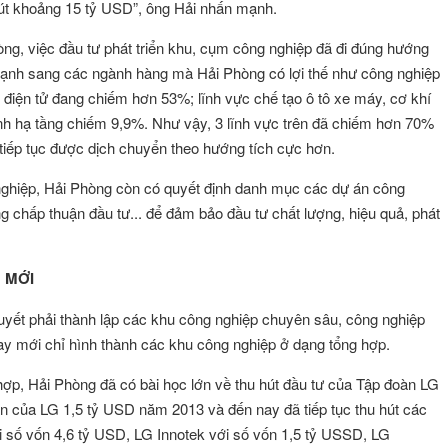
 hút khoảng 15 tỷ USD”, ông Hải nhấn mạnh.
ng, việc đầu tư phát triển khu, cụm công nghiệp đã đi đúng hướng
ạnh sang các ngành hàng mà Hải Phòng có lợi thế như công nghiệp
 điện tử đang chiếm hơn 53%; lĩnh vực chế tạo ô tô xe máy, cơ khí
anh hạ tầng chiếm 9,9%. Như vậy, 3 lĩnh vực trên đã chiếm hơn 70%
 tiếp tục được dịch chuyển theo hướng tích cực hơn.
 nghiệp, Hải Phòng còn có quyết định danh mục các dự án công
g chấp thuận đầu tư... để đảm bảo đầu tư chất lượng, hiệu quả, phát
 MỚI
quyết phải thành lập các khu công nghiệp chuyên sâu, công nghiệp
y mới chỉ hình thành các khu công nghiệp ở dạng tổng hợp.
hợp, Hải Phòng đã có bài học lớn về thu hút đầu tư của Tập đoàn LG
n của LG 1,5 tỷ USD năm 2013 và đến nay đã tiếp tục thu hút các
 số vốn 4,6 tỷ USD, LG Innotek với số vốn 1,5 tỷ USSD, LG