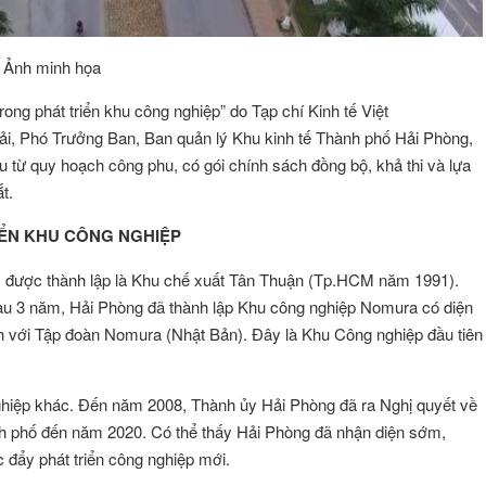
Ảnh minh họa
rong phát triển khu công nghiệp” do Tạp chí Kinh tế Việt
, Phó Trưởng Ban, Ban quản lý Khu kinh tế Thành phố Hải Phòng,
u từ quy hoạch công phu, có gói chính sách đồng bộ, khả thi và lựa
t.
IỂN KHU CÔNG NGHIỆP
m được thành lập là Khu chế xuất Tân Thuận (Tp.HCM năm 1991).
sau 3 năm, Hải Phòng đã thành lập Khu công nghiệp Nomura có diện
 với Tập đoàn Nomura (Nhật Bản). Đây là Khu Công nghiệp đầu tiên
nghiệp khác. Đến năm 2008, Thành ủy Hải Phòng đã ra Nghị quyết về
ành phố đến năm 2020. Có thể thấy Hải Phòng đã nhận diện sớm,
ÔNG VŨ
Đặng Thị Như Ý
Hội viên :
 đẩy phát triển công nghiệp mới.
g Nghệ Năng Lượng
Công ty TNHH Thương Mại và Dịch Vụ A