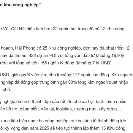
ển khu công nghiệp”
h Vũ- Cát Hải diện tích hơn 22 nghìn ha, trong đó có 12 khu công
y hoạch, Hải Phòng có 25 Khu công nghiệp, đến nay đã phát triển 12
này đã thu hút 422 dự án FDI với tổng vốn đầu tư khoảng 18,9 tỷ
nước với tổng số vốn 156 nghìn tỷ đồng (khoảng 7 tỷ USD).
 USD, giải quyết việc làm cho khoảng 177 nghìn lao động. Kim ngạch
nghiệp đã đóng góp trung bình gần 80% tổng kim ngạch xuất nhập
h phố.
 nghiệp đã hình thành, tạo cầu rất lớn cho xã hội, kích thích nhiều
ệp hỗ trợ, cảng biển, vận tải, logistics, thương mại, xây dựng…
mục tiêu biến các khu công nghiệp và khu kinh tế thành động lực
 tôi kỳ vọng đến năm 2025 sẽ tiếp tục thành lập thêm 15 Khu công