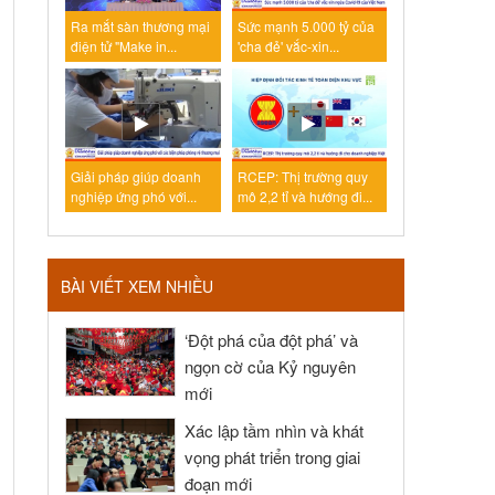
Ra mắt sàn thương mại
Sức mạnh 5.000 tỷ của
điện tử "Make in...
'cha đẻ' vắc-xin...
Giải pháp giúp doanh
RCEP: Thị trường quy
nghiệp ứng phó với...
mô 2,2 tỉ và hướng đi...
BÀI VIẾT XEM NHIỀU
‘Đột phá của đột phá’ và
ngọn cờ của Kỷ nguyên
mới
Xác lập tầm nhìn và khát
vọng phát triển trong giai
đoạn mới