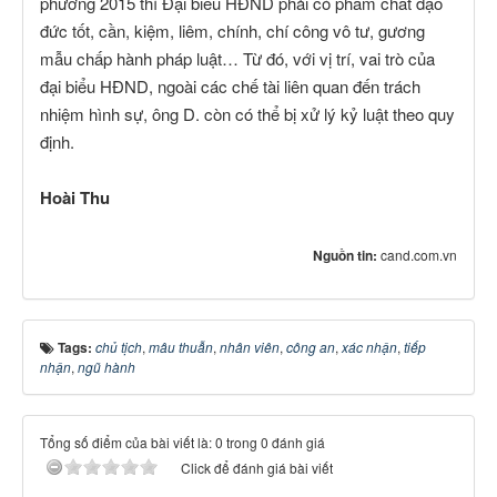
phương 2015 thì Đại biểu HĐND phải có phẩm chất đạo
đức tốt, cần, kiệm, liêm, chính, chí công vô tư, gương
mẫu chấp hành pháp luật… Từ đó, với vị trí, vai trò của
đại biểu HĐND, ngoài các chế tài liên quan đến trách
nhiệm hình sự, ông D. còn có thể bị xử lý kỷ luật theo quy
định.
Hoài Thu
Nguồn tin:
cand.com.vn
Tags:
chủ tịch
,
mâu thuẫn
,
nhân viên
,
công an
,
xác nhận
,
tiếp
nhận
,
ngũ hành
Tổng số điểm của bài viết là: 0 trong 0 đánh giá
Click để đánh giá bài viết