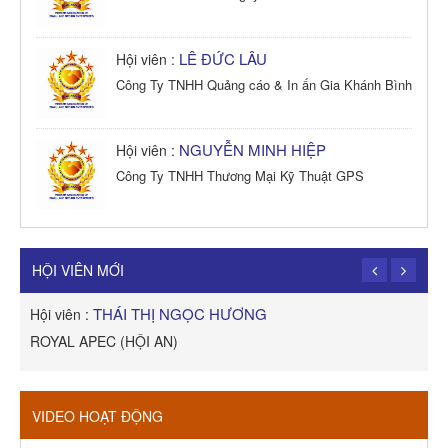
LÊ ĐỨC LÂU
Hội viên :
Công Ty TNHH Quảng cáo & In ấn Gia Khánh Bình
NGUYỄN MINH HIỆP
Hội viên :
Công Ty TNHH Thương Mại Kỹ Thuật GPS
TRẦN TRỌNG PHONG
Hội viên :
Công Ty TNHH Dịch vụ Cuộc Sống Hạnh Phúc
HỘI VIÊN MỚI
THÁI THỊ NGỌC HƯƠNG
Hội viên :
H
ROYAL APEC (HỘI AN)
C
VIDEO HOẠT ĐỘNG