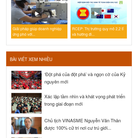
Giải pháp giúp doanh nghiệp
RCEP: Thị trường quy mô 2,2 tỉ
ứng phó với...
và hướng đi...
BÀI VIẾT XEM NHIỀU
‘Đột phá của đột phá’ và ngọn cờ của Kỷ
nguyên mới
Xác lập tầm nhìn và khát vọng phát triển
trong giai đoạn mới
Chủ tịch VINASME Nguyễn Văn Thân
được 100% cử tri nơi cư trú giới...