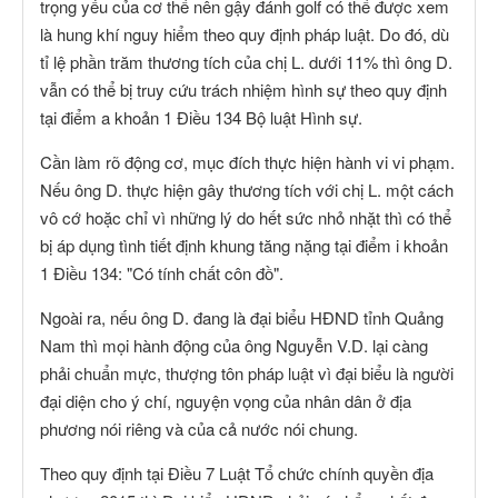
trọng yếu của cơ thể nên gậy đánh golf có thể được xem
là hung khí nguy hiểm theo quy định pháp luật. Do đó, dù
tỉ lệ phần trăm thương tích của chị L. dưới 11% thì ông D.
vẫn có thể bị truy cứu trách nhiệm hình sự theo quy định
tại điểm a khoản 1 Điều 134 Bộ luật Hình sự.
Cần làm rõ động cơ, mục đích thực hiện hành vi vi phạm.
Nếu ông D. thực hiện gây thương tích với chị L. một cách
vô cớ hoặc chỉ vì những lý do hết sức nhỏ nhặt thì có thể
bị áp dụng tình tiết định khung tăng nặng tại điểm i khoản
1 Điều 134: "Có tính chất côn đồ".
Ngoài ra, nếu ông D. đang là đại biểu HĐND tỉnh Quảng
Nam thì mọi hành động của ông Nguyễn V.D. lại càng
phải chuẩn mực, thượng tôn pháp luật vì đại biểu là người
đại diện cho ý chí, nguyện vọng của nhân dân ở địa
phương nói riêng và của cả nước nói chung.
Theo quy định tại Điều 7 Luật Tổ chức chính quyền địa