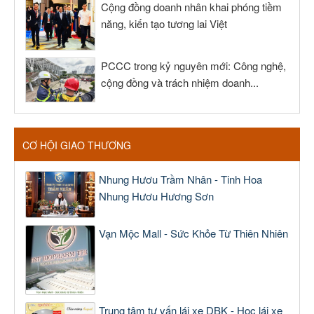
Cộng đồng doanh nhân khai phóng tiềm
năng, kiến tạo tương lai Việt
PCCC trong kỷ nguyên mới: Công nghệ,
cộng đồng và trách nhiệm doanh...
CƠ HỘI GIAO THƯƠNG
Nhung Hươu Trầm Nhân - Tinh Hoa
Nhung Hươu Hương Sơn
Vạn Mộc Mall - Sức Khỏe Từ Thiên Nhiên
Trung tâm tư vấn lái xe DBK - Học lái xe