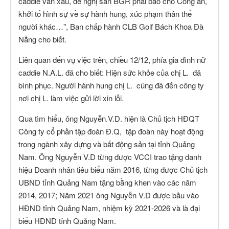
caddie vẫn xấu, đề nghị sân BGR phải báo cho Công an,
khởi tố hình sự về sự hành hung, xúc phạm thân thể
người khác…", Ban chấp hành CLB Golf Bách Khoa Đà
Nẵng cho biết.
Liên quan đến vụ việc trên, chiều 12/12, phía gia đình nữ
caddie N.A.L. đã cho biết: Hiện sức khỏe của chị L. đã
bình phục. Người hành hung chị L. cũng đã đến công ty
nơi chị L. làm việc gửi lời xin lỗi.
Qua tìm hiểu, ông Nguyễn.V.D. hiện là Chủ tịch HĐQT
Công ty cổ phần tập đoàn Đ.Q, tập đoàn này hoạt động
trong ngành xây dựng và bất động sản tại tỉnh Quảng
Nam. Ông Nguyễn V.D từng được VCCI trao tặng danh
hiệu Doanh nhân tiêu biểu năm 2016, từng được Chủ tịch
UBND tỉnh Quảng Nam tặng bằng khen vào các năm
2014, 2017; Năm 2021 ông Nguyễn V.D được bầu vào
HĐND tỉnh Quảng Nam, nhiệm kỳ 2021-2026 và là đại
biểu HĐND tỉnh Quảng Nam.