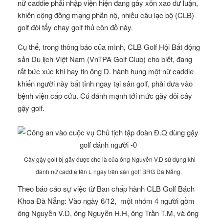
nữ caddie phải nhập viện hiện đang gây xôn xao dư luận,
khiến cộng đồng mạng phẫn nộ, nhiều câu lạc bộ (CLB)
golf đòi tẩy chay golf thủ côn đồ này.
Cụ thể, trong thông báo của mình, CLB Golf Hội Bất động
sản Du lịch Việt Nam (VnTPA Golf Club) cho biết, đang
rất bức xúc khi hay tin ông D. hành hung một nữ caddie
khiến người này bất tỉnh ngay tại sân golf, phải đưa vào
bệnh viện cấp cứu. Cú đánh mạnh tới mức gãy đôi cây
gậy golf.
Cây gậy golf bị gãy được cho là của ông Nguyễn V.D sử dụng khi
đánh nữ caddie tên L ngay trên sân golf BRG Đà Nẵng.
Theo báo cáo sự việc từ Ban chấp hành CLB Golf Bách
Khoa Đà Nẵng: Vào ngày 6/12, một nhóm 4 người gồm
ông Nguyễn V.D, ông Nguyễn H.H, ông Trần T.M, và ông