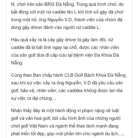
N. chơi trên sân BRG Đà Nẵng. Trong quá trình chơi, do
bất đồng với một nữ caddie tên L khi tính số gậy đã chơi
trong một hố, ông Nguyễn.V.D, thành viên của nhóm đã
dùng gậy driver đánh vào người nữ caddie L.
Hậu quả xảy ra là cây gậy driver bị gãy làm đôi, nữ
caddie đã bị bất tỉnh ngay tại chỗ, được các nhân viên
của sân golf đưa đi cấp cứu tại bệnh viện Đa Khoa Đà
Nẵng.
Cũng theo Ban chấp hành CLB Golf Bách Khoa Đà Nẵng,
sau khi sự việc xảy ra ông Nguyễn. V.D đã yêu cầu sân
golf, bảo vệ, nhân viên, các caddies không được lan tỏa
sự việc ra đại chúng…
Nhận thấy đây là một hành động vi phạm nặng nề luật
golf và văn hoá golf, bôi xấu hình ảnh của những người
chơi golf Việt Nam và ngành thể thao lành mạnh đang
phát triển tốt đẹp, góp một phần lớn cho ngành du lịch....,