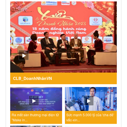
CLB_DoanhNhânVN
Ra mắt sàn thương mại điện tử
Sức mạnh 5.000 tỷ của 'cha đẻ'
"Make in...
vắc-xin...