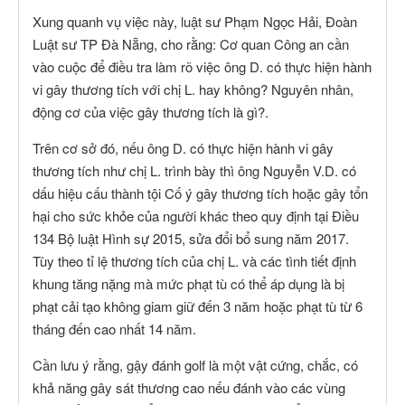
Xung quanh vụ việc này, luật sư Phạm Ngọc Hải, Đoàn
Luật sư TP Đà Nẵng, cho rằng: Cơ quan Công an cần
vào cuộc để điều tra làm rõ việc ông D. có thực hiện hành
vi gây thương tích với chị L. hay không? Nguyên nhân,
động cơ của việc gây thương tích là gì?.
Trên cơ sở đó, nếu ông D. có thực hiện hành vi gây
thương tích như chị L. trình bày thì ông Nguyễn V.D. có
dấu hiệu cấu thành tội Cố ý gây thương tích hoặc gây tổn
hại cho sức khỏe của người khác theo quy định tại Điều
134 Bộ luật Hình sự 2015, sửa đổi bổ sung năm 2017.
Tùy theo tỉ lệ thương tích của chị L. và các tình tiết định
khung tăng nặng mà mức phạt tù có thể áp dụng là bị
phạt cải tạo không giam giữ đến 3 năm hoặc phạt tù từ 6
tháng đến cao nhất 14 năm.
Cần lưu ý rằng, gậy đánh golf là một vật cứng, chắc, có
khả năng gây sát thương cao nếu đánh vào các vùng