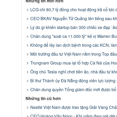
Những tin mới hơn
LCG chi 80,7 tỷ đồng cho hoạt động trả cổ tức
CEO BKAV Nguyễn Tử Quảng lên tiếng sau khi 
Lý do gì khiến startup bán 300 chiếc xe đạp `ả
Chân dung "soái ca 11.000 tỷ" kế vị Warren Buf
Không để lây lan dịch bệnh trong các KCN, làm
Môi trường đầu tư Việt Nam nằm trong Top đ
Trungnam Group mua lại tổ hợp Cà Ná của Ho
Ông chủ Tesla nghỉ chơi tiền ảo, nhà đầu tư kh
Bí thư Thành ủy Đà Nẵng động viên lực lượng x
Chân dung quyền Tổng giám đốc mới được b
Những tin cũ hơn
Nestlé Việt Nam được trao tặng Giải Vàng Chấ
CEO Hoàng Văn Ngọc - Khi niềm đam mê dệt n