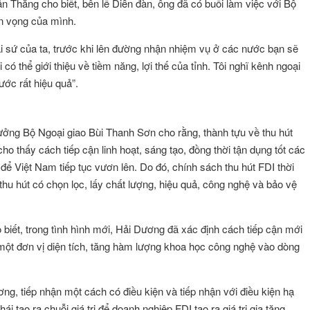
Thăng cho biết, bên lề Diễn đàn, ông đã có buổi làm việc với Bộ
n vọng của mình.
 sứ của ta, trước khi lên đường nhận nhiệm vụ ở các nước bạn sẽ
có thể giới thiệu về tiềm năng, lợi thế của tỉnh. Tôi nghĩ kênh ngoại
ước rất hiệu quả”.
trưởng Bộ Ngoại giao Bùi Thanh Sơn cho rằng, thành tựu về thu hút
o thấy cách tiếp cận linh hoạt, sáng tạo, đồng thời tận dụng tốt các
 để Việt Nam tiếp tục vươn lên. Do đó, chính sách thu hút FDI thời
hu hút có chọn lọc, lấy chất lượng, hiệu quả, công nghệ và bảo vệ
iết, trong tình hình mới, Hải Dương đã xác định cách tiếp cận mới
n một đơn vị diện tích, tăng hàm lượng khoa học công nghệ vào dòng
ơng, tiếp nhận một cách có điều kiện và tiếp nhận với điều kiện hạ
i tạo ra chuỗi giá trị để doanh nghiệp FDI tạo ra giá trị gia tăng