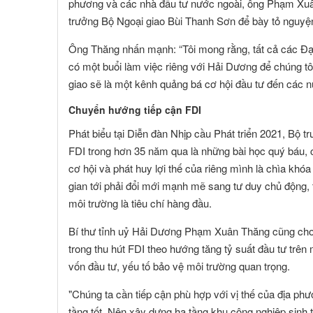
phương và các nhà đầu tư nước ngoài, ông Phạm Xuân 
trưởng Bộ Ngoại giao Bùi Thanh Sơn để bày tỏ nguyệ
Ông Thăng nhấn mạnh: “Tôi mong rằng, tất cả các Đại
có một buổi làm việc riêng với Hải Dương để chúng tôi 
giao sẽ là một kênh quảng bá cơ hội đầu tư đến các n
Chuyển hướng tiếp cận FDI
Phát biểu tại Diễn đàn Nhịp cầu Phát triển 2021, Bộ 
FDI trong hơn 35 năm qua là những bài học quý báu, ch
cơ hội và phát huy lợi thế của riêng mình là chìa khóa
gian tới phải đổi mới mạnh mẽ sang tư duy chủ động, t
môi trường là tiêu chí hàng đầu.
Bí thư tỉnh uỷ Hải Dương Phạm Xuân Thăng cũng cho b
trong thu hút FDI theo hướng tăng tỷ suất đầu tư trê
vốn đầu tư, yếu tố bảo vệ môi trường quan trọng.
"Chúng ta cần tiếp cận phù hợp với vị thế của địa phư
tầng tốt. Nên xây dựng hạ tầng khu công nghiệp sinh thá