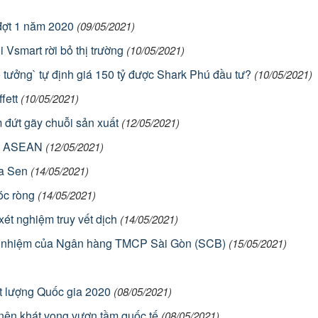
 đợt 1 năm 2020
(09/05/2021)
Vsmart rời bỏ thị trường
(10/05/2021)
o tưởng` tự định giá 150 tỷ được Shark Phú đầu tư?
(10/05/2021)
fett
(10/05/2021)
 đứt gãy chuỗi sản xuất
(12/05/2021)
ầu ASEAN
(12/05/2021)
a Sen
(14/05/2021)
óc ròng
(14/05/2021)
ét nghiệm truy vết dịch
(14/05/2021)
ổ nhiệm của Ngân hàng TMCP Sài Gòn (SCB)
(15/05/2021)
t lượng Quốc gia 2020
(08/05/2021)
ên khát vọng vươn tầm quốc tế
(08/05/2021)