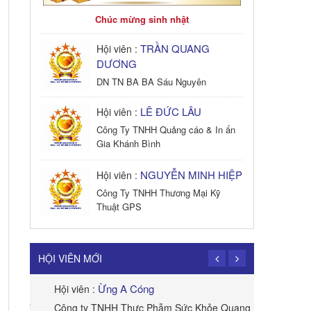
Chúc mừng sinh nhật
TRẦN QUANG
Hội viên :
DƯƠNG
DN TN BA BA Sáu Nguyên
LÊ ĐỨC LÂU
Hội viên :
Công Ty TNHH Quảng cáo & In ấn
Gia Khánh Bình
NGUYỄN MINH HIỆP
Hội viên :
Công Ty TNHH Thương Mại Kỹ
Thuật GPS
TRẦN TRỌNG
Hội viên :
PHONG
HỘI VIÊN MỚI
Công Ty TNHH Dịch vụ Cuộc Sống
Hạnh Phúc
Ừng A Cóng
Hội viên :
Hội viên :
B&W
Công ty TNHH Thực Phẫm Sức Khỏe Quang
ROYAL APE