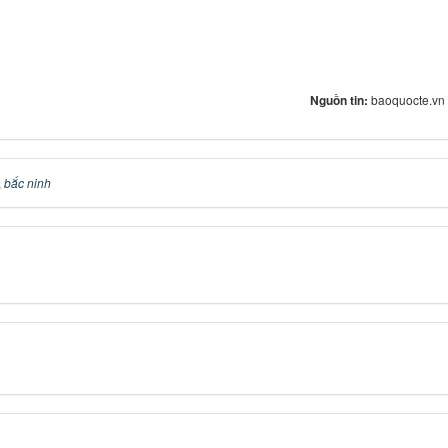
Nguồn tin:
baoquocte.vn
,
bắc ninh