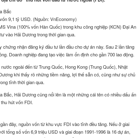
ố vốn 9,1 tỷ USD. (Nguồn: VnEconomy)
MS Vina (100% vốn Hàn Quốc) trong khu công nghiệp (KCN) Đại An
tư vào Hải Dương trong thời gian qua.
 chứng nhận đăng ký đầu tư lần đầu cho dự án này. Sau 2 lần tăng
ồng. Doanh nghiệp đang tạo việc làm ổn định cho gần 700 lao động.
tư nước ngoài đến từ Trung Quốc, Hong Kong (Trung Quốc), Nhật
Dương khi thấy rõ những tiềm năng, lợi thế sẵn có, cũng như sự chủ
ng tỉnh thời gian qua.
a Bắc, Hải Dương cũng nổi lên là một những cái tên có nhiều dấu ấn
 thu hút vốn FDI.
n đây, nguồn vốn từ khu vực FDI vào tỉnh đều tăng. Nếu ở giai
i tổng số vốn 6,9 triệu USD và giai đoạn 1991-1996 là 16 dự án,