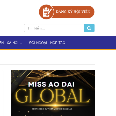
ỆN - XÃ HỘI
ĐỐI NGOẠI - HỢP TÁC