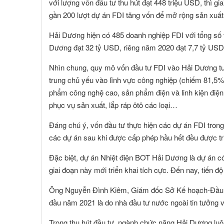
với lượng vốn đầu tư thu hút đạt 448 triệu USD, thì g
gần 200 lượt dự án FDI tăng vốn để mở rộng sản xuất
Hải Dương hiện có 485 doanh nghiệp FDI với tổng số v
Dương đạt 32 tỷ USD, riêng năm 2020 đạt 7,7 tỷ USD, 
Nhìn chung, quy mô vốn đầu tư FDI vào Hải Dương tươ
trung chủ yếu vào lĩnh vực công nghiệp (chiếm 81,5%
phẩm công nghệ cao, sản phẩm điện và linh kiện điện
phục vụ sản xuất, lắp ráp ôtô các loại…
Đáng chú ý, vốn đầu tư thực hiện các dự án FDI trong
các dự án sau khi được cấp phép hầu hết đều được tr
Đặc biệt, dự án Nhiệt điện BOT Hải Dương là dự án c
giai đoạn này mới triển khai tích cực. Đến nay, tiến 
Ông Nguyễn Đình Kiêm, Giám đốc Sở Kế hoạch-Đầu tư
đầu năm 2021 là do nhà đầu tư nước ngoài tin tưởng 
NGUYỄN MINH CHÁNH
TRƯƠNG C
 viên :
Hội viên :
ng Ty TNHH MTV Nhà Đất Cần Thơ 9999
Công Ty Cổ Phần Côn
Trong thu hút đầu tư, ngành chức năng Hải Dương luôn