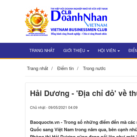
TRANG NHẤT
GIỚI THIỆU
HỘI VIÊN
ĐIỂ
Trang nhất
Điểm tin
Trong nước
Hải Dương - 'Địa chỉ đỏ' về t
Chủ nhật - 09/05/2021 04:09
Baoquocte.vn - Trong số những điểm đến mà các 
Quốc sang Việt Nam trong năm qua, bên cạnh nhữn
Phòng thì Hải Dương cũng đang nổi lên như một “đ