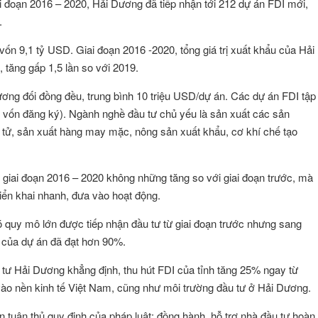
iai đoạn 2016 – 2020, Hải Dương đã tiếp nhận tới 212 dự án FDI mới,
.
ốn 9,1 tỷ USD. Giai đoạn 2016 -2020, tổng giá trị xuất khẩu của Hải
tăng gấp 1,5 lần so với 2019.
ng đối đồng đều, trung bình 10 triệu USD/dự án. Các dự án FDI tập
 vốn đăng ký). Ngành nghề đầu tư chủ yếu là sản xuất các sản
 tử, sản xuất hàng may mặc, nông sản xuất khẩu, cơ khí chế tạo
 giai đoạn 2016 – 2020 không những tăng so với giai đoạn trước, mà
iển khai nhanh, đưa vào hoạt động.
ó quy mô lớn được tiếp nhận đầu tư từ giai đoạn trước nhưng sang
độ của dự án đã đạt hơn 90%.
 Hải Dương khẳng định, thu hút FDI của tỉnh tăng 25% ngay từ
vào nền kinh tế Việt Nam, cũng như môi trường đầu tư ở Hải Dương.
ÔNG VŨ
Đặng Thị Như Ý
Hội viên :
g Nghệ Năng Lượng
Công ty TNHH Thương Mại và Dịch Vụ A
 tuân thủ quy định của pháp luật; đồng hành, hỗ trợ nhà đầu tư hoàn