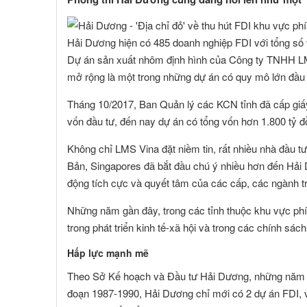
Hải Dương hiện có 485 doanh nghiệp FDI với tổng s
Dự án sản xuất nhôm định hình của Công ty TNHH L
mở rộng là một trong những dự án có quy mô lớn đầu 
Tháng 10/2017, Ban Quản lý các KCN tỉnh đã cấp giấy
vốn đầu tư, đến nay dự án có tổng vốn hơn 1.800 tỷ đ
Không chỉ LMS Vina đặt niềm tin, rất nhiều nhà đầu 
Bản, Singapores đã bắt đầu chú ý nhiều hơn đến Hải 
động tích cực và quyết tâm của các cấp, các ngành tro
Những năm gần đây, trong các tỉnh thuộc khu vực phí
trong phát triển kinh tế-xã hội và trong các chính sách
Hấp lực mạnh mẽ
Theo Sở Kế hoạch và Đầu tư Hải Dương, những năm gầ
đoạn 1987-1990, Hải Dương chỉ mới có 2 dự án FDI, vớ