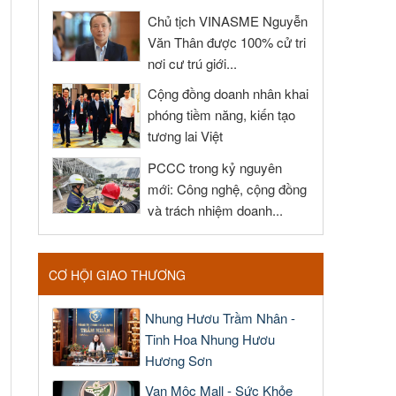
Chủ tịch VINASME Nguyễn
Văn Thân được 100% cử tri
nơi cư trú giới...
Cộng đồng doanh nhân khai
phóng tiềm năng, kiến tạo
tương lai Việt
PCCC trong kỷ nguyên
mới: Công nghệ, cộng đồng
và trách nhiệm doanh...
CƠ HỘI GIAO THƯƠNG
Nhung Hươu Trầm Nhân -
Tinh Hoa Nhung Hươu
Hương Sơn
Vạn Mộc Mall - Sức Khỏe