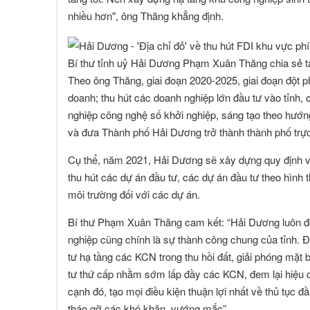
nhiều hơn", ông Thăng khẳng định.
Bí thư tỉnh uỷ Hải Dương Phạm Xuân Thăng chia sẻ t
Theo ông Thăng, giai đoạn 2020-2025, giai đoạn đột p
doanh; thu hút các doanh nghiệp lớn đầu tư vào tỉnh, 
nghiệp công nghệ số khởi nghiệp, sáng tạo theo hướn
và đưa Thành phố Hải Dương trở thành thành phố trự
Cụ thể, năm 2021, Hải Dương sẽ xây dựng quy định về
thu hút các dự án đầu tư, các dự án đầu tư theo hình t
môi trường đối với các dự án.
Bí thư Phạm Xuân Thăng cam kết: “Hải Dương luôn đ
nghiệp cũng chính là sự thành công chung của tỉnh. Đ
tư hạ tầng các KCN trong thu hồi đất, giải phóng mặt 
tư thứ cấp nhằm sớm lấp đầy các KCN, đem lại hiệu qu
cạnh đó, tạo mọi điều kiện thuận lợi nhất về thủ tục 
tháo gỡ các khó khăn, vướng mắc”.