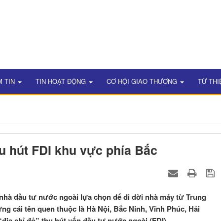
M TIN
TIN HOẠT ĐỘNG
CƠ HỘI GIAO THƯƠNG
TỪ THI
hu hút FDI khu vực phía Bắc
nhà đầu tư nước ngoài lựa chọn để di dời nhà máy từ Trung
g cái tên quen thuộc là Hà Nội, Bắc Ninh, Vĩnh Phúc, Hải
ịa chỉ đỏ” thu hút vốn đầu tư nước ngoài (FDI).