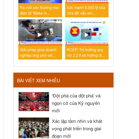
Ra mắt sàn thương mại
Sức mạnh 5.000 tỷ của
điện tử "Make in...
'cha đẻ' vắc-xin...
Giải pháp giúp doanh
RCEP: Thị trường quy
nghiệp ứng phó với...
mô 2,2 tỉ và hướng đi...
BÀI VIẾT XEM NHIỀU
‘Đột phá của đột phá’ và
ngọn cờ của Kỷ nguyên
mới
Xác lập tầm nhìn và khát
vọng phát triển trong giai
đoạn mới