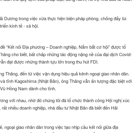
Hải Dương trong việc vừa thực hiện biện pháp phòng, chống đẩy lùi
iển kinh tế - xã hội.
̀ “Kết nối Địa phương – Doanh nghiệp, Nắm bắt cơ hội” được tổ
ăng cho biết, bất chấp những tác động nặng nề của đại dịch Covid-
vẫn đạt được những thành tựu lớn trong thu hút FDI.
ng Thăng, đến từ việc vận dụng hiệu quả kênh ngoại giao nhân dân.
g và tỉnh Kagoshima (Nhật Bản), ông Thăng vẫn ấn tượng đặc biệt với
ản Vũ Hồng Nam dành cho tỉnh.
hương với nhau, nhờ đó chúng tôi đã tổ chức thành công Hội nghị xúc
, rất nhiều doanh nghiệp, nhà đầu tư Nhật Bản đã biết đến Hải
, ngoại giao nhân dân trong việc tạo nhịp cầu kết nối giữa địa