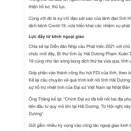
Toàn Cầu
thiện hồ sơ, thủ tục.
Cùng với đó là sự chỉ đạo sát sao của lãnh đạo tỉnh 
dịch bệnh Covid-19, vừa triển khai các nhiệm vụ phát tr
Lực đẩy từ kênh ngoại giao
Chia sẻ tại Diễn đàn Nhịp cầu Phát triển 2021 với chủ đê
chức mới đây, Bí thư tỉnh ủy Hải Dương Phạm Xuân Th
19 cũng như làn sóng bùng dịch thứ ba vừa qua, tỉnh 
Góp phần vào thành công thu hút FDI của tỉnh, theo ô
Kể lại câu chuyện về quá trình kết nối tỉnh Hải Dươn
sự hỗ trợ nhiệt tình của Đại sứ Việt Nam tại Nhật B
Ông Thăng kể lại: “Chính Đại sứ đã kết nối hai địa p
tiến đầu tư quy mô lớn tại Hải Dương. Từ Hội nghị này
Dương”.
Gửi gắm nhiều kỳ vọng vào công tác ngoại giao kinh tế