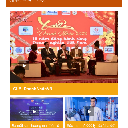
VIDEO HOẠT ĐỘNG
CLB_DoanhNhânVN
Ra mắt sàn thương mại điện tử
Sức mạnh 5.000 tỷ của 'cha đẻ'