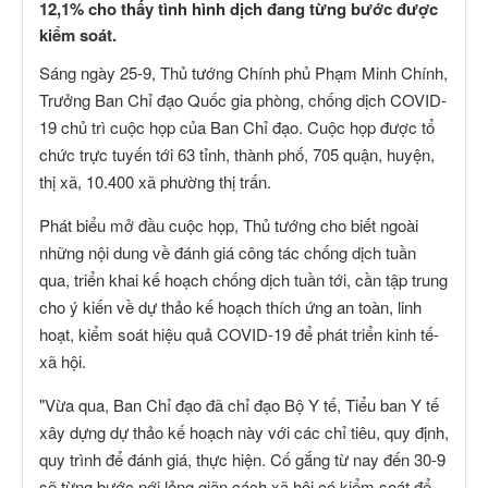
12,1% cho thấy tình hình dịch đang từng bước được
kiểm soát.
Sáng ngày 25-9, Thủ tướng Chính phủ Phạm Minh Chính,
Trưởng Ban Chỉ đạo Quốc gia phòng, chống dịch COVID-
19 chủ trì cuộc họp của Ban Chỉ đạo. Cuộc họp được tổ
chức trực tuyến tới 63 tỉnh, thành phố, 705 quận, huyện,
thị xã, 10.400 xã phường thị trấn.
Phát biểu mở đầu cuộc họp, Thủ tướng cho biết ngoài
những nội dung về đánh giá công tác chống dịch tuần
qua, triển khai kế hoạch chống dịch tuần tới, cần tập trung
cho ý kiến về dự thảo kế hoạch thích ứng an toàn, linh
hoạt, kiểm soát hiệu quả COVID-19 để phát triển kinh tế-
xã hội.
"Vừa qua, Ban Chỉ đạo đã chỉ đạo Bộ Y tế, Tiểu ban Y tế
xây dựng dự thảo kế hoạch này với các chỉ tiêu, quy định,
quy trình để đánh giá, thực hiện. Cố gắng từ nay đến 30-9
sẽ từng bước nới lỏng giãn cách xã hội có kiểm soát để