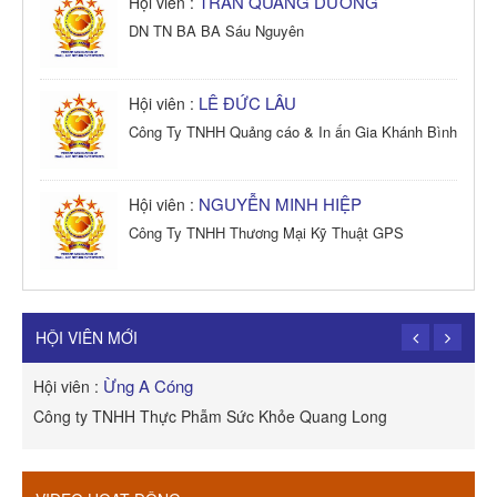
TRẦN QUANG DƯƠNG
Hội viên :
DN TN BA BA Sáu Nguyên
LÊ ĐỨC LÂU
Hội viên :
Công Ty TNHH Quảng cáo & In ấn Gia Khánh Bình
NGUYỄN MINH HIỆP
Hội viên :
Công Ty TNHH Thương Mại Kỹ Thuật GPS
TRẦN TRỌNG PHONG
Hội viên :
Công Ty TNHH Dịch vụ Cuộc Sống Hạnh Phúc
HỘI VIÊN MỚI
Ừng A Cóng
Hội viên :
H
Công ty TNHH Thực Phẫm Sức Khỏe Quang Long
R