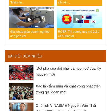
"Make in...
vắc-xin...
Giải pháp giúp doanh nghiệp
RCEP: Thị trường quy mô 2,2 tỉ
ứng phó với...
và hướng đi...
BÀI VIẾT XEM NHIỀU
‘Đột phá của đột phá’ và ngọn cờ của Kỷ
nguyên mới
Xác lập tầm nhìn và khát vọng phát triển
trong giai đoạn mới
Chủ tịch VINASME Nguyễn Văn Thân