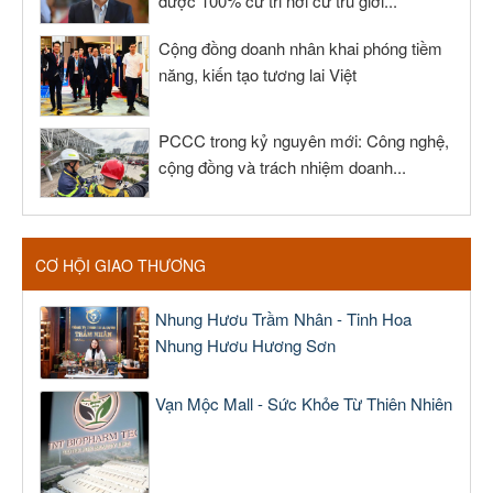
được 100% cử tri nơi cư trú giới...
Cộng đồng doanh nhân khai phóng tiềm
năng, kiến tạo tương lai Việt
PCCC trong kỷ nguyên mới: Công nghệ,
cộng đồng và trách nhiệm doanh...
CƠ HỘI GIAO THƯƠNG
Nhung Hươu Trầm Nhân - Tinh Hoa
Nhung Hươu Hương Sơn
Vạn Mộc Mall - Sức Khỏe Từ Thiên Nhiên