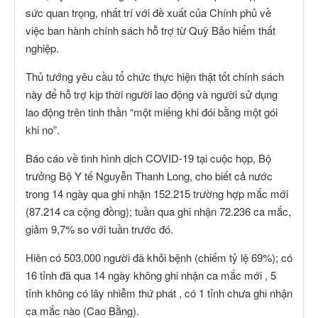
sức quan trọng, nhất trí với đề xuất của Chính phủ về
việc ban hành chính sách hỗ trợ từ Quỹ Bảo hiểm thất
nghiệp.
Thủ tướng yêu cầu tổ chức thực hiện thật tốt chính sách
này để hỗ trợ kịp thời người lao động và người sử dụng
lao động trên tinh thần “một miếng khi đói bằng một gói
khi no”.
Báo cáo về tình hình dịch COVID-19 tại cuộc họp, Bộ
trưởng Bộ Y tế Nguyễn Thanh Long, cho biết cả nước
trong 14 ngày qua ghi nhận 152.215 trường hợp mắc mới
(87.214 ca cộng đồng); tuần qua ghi nhận 72.236 ca mắc,
giảm 9,7% so với tuần trước đó.
Hiên có 503.000 người đã khỏi bệnh (chiếm tỷ lệ 69%); có
16 tỉnh đã qua 14 ngày không ghi nhận ca mắc mới , 5
tỉnh không có lây nhiễm thứ phát , có 1 tỉnh chưa ghi nhận
ca mắc nào (Cao Bằng).