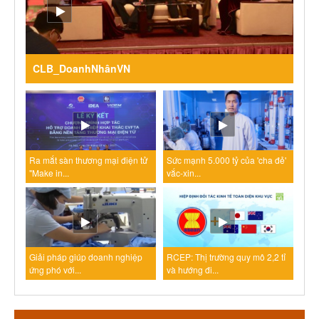
CLB_DoanhNhânVN
Ra mắt sàn thương mại điện tử
Sức mạnh 5.000 tỷ của 'cha đẻ'
"Make in...
vắc-xin...
Giải pháp giúp doanh nghiệp
RCEP: Thị trường quy mô 2,2 tỉ
ứng phó với...
và hướng đi...