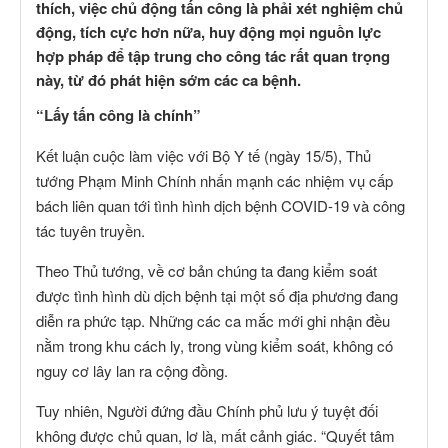
thích, việc chủ động tấn công là phải xét nghiệm chủ
động, tích cực hơn nữa, huy động mọi nguồn lực
hợp pháp để tập trung cho công tác rất quan trọng
này, từ đó phát hiện sớm các ca bệnh.
“Lấy tấn công là chính”
Kết luận cuộc làm việc với Bộ Y tế (ngày 15/5), Thủ
tướng Phạm Minh Chính nhấn mạnh các nhiệm vụ cấp
bách liên quan tới tình hình dịch bệnh COVID-19 và công
tác tuyên truyền.
Theo Thủ tướng, về cơ bản chúng ta đang kiểm soát
được tình hình dù dịch bệnh tại một số địa phương đang
diễn ra phức tạp. Những các ca mắc mới ghi nhận đều
nằm trong khu cách ly, trong vùng kiểm soát, không có
nguy cơ lây lan ra cộng đồng.
Tuy nhiên, Người đứng đầu Chính phủ lưu ý tuyệt đối
không được chủ quan, lơ là, mất cảnh giác. “Quyết tâm