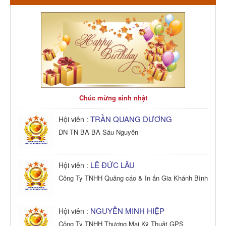
Chúc mừng sinh nhật
TRẦN QUANG DƯƠNG
Hội viên :
DN TN BA BA Sáu Nguyên
LÊ ĐỨC LÂU
Hội viên :
Công Ty TNHH Quảng cáo & In ấn Gia Khánh Bình
NGUYỄN MINH HIỆP
Hội viên :
Công Ty TNHH Thương Mại Kỹ Thuật GPS