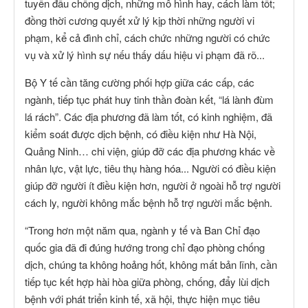
tuyến đầu chống dịch, những mô hình hay, cách làm tốt;
đồng thời cương quyết xử lý kịp thời những người vi
phạm, kể cả đình chỉ, cách chức những người có chức
vụ và xử lý hình sự nếu thấy dấu hiệu vi phạm đã rõ...
Bộ Y tế cần tăng cường phối hợp giữa các cấp, các
ngành, tiếp tục phát huy tinh thần đoàn kết, “lá lành đùm
lá rách”. Các địa phương đã làm tốt, có kinh nghiệm, đã
kiểm soát được dịch bệnh, có điều kiện như Hà Nội,
Quảng Ninh… chi viện, giúp đỡ các địa phương khác về
nhân lực, vật lực, tiêu thụ hàng hóa... Người có điều kiện
giúp đỡ người ít điều kiện hơn, người ở ngoài hỗ trợ người
cách ly, người không mắc bệnh hỗ trợ người mắc bệnh.
“Trong hơn một năm qua, ngành y tế và Ban Chỉ đạo
quốc gia đã đi đúng hướng trong chỉ đạo phòng chống
dịch, chúng ta không hoảng hốt, không mất bản lĩnh, cần
tiếp tục kết hợp hài hòa giữa phòng, chống, đẩy lùi dịch
bệnh với phát triển kinh tế, xã hội, thực hiện mục tiêu