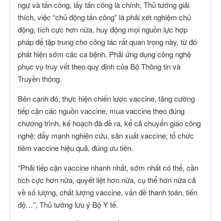
ngự và tấn công, lấy tấn công là chính, Thủ tướng giải
thích, việc “chủ động tấn công” là phải xét nghiệm chủ
động, tích cực hơn nữa, huy động mọi nguồn lực hợp
pháp để tập trung cho công tác rất quan trọng này, từ đó
phát hiện sớm các ca bệnh. Phải ứng dụng công nghệ
phục vụ truy vết theo quy định của Bộ Thông tin và
Truyền thông.
Bên cạnh đó, thực hiện chiến lược vaccine, tăng cường
tiếp cận các nguồn vaccine, mua vaccine theo đúng
chương trình, kế hoạch đã đề ra, kể cả chuyển giao công
nghệ; đẩy mạnh nghiên cứu, sản xuất vaccine; tổ chức
tiêm vaccine hiệu quả, đúng ưu tiên.
“Phải tiếp cận vaccine nhanh nhất, sớm nhất có thể, cần
tích cực hơn nữa, quyết liệt hơn nữa, cụ thể hơn nữa cả
về số lượng, chất lượng vaccine, vấn đề thanh toán, tiến
độ…”, Thủ tướng lưu ý Bộ Y tế.