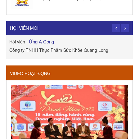
TRẦN TRỌNG PHONG
Hội viên :
Công Ty TNHH Dịch vụ Cuộc Sống Hạnh Phúc
HỘI VIÊN MỚI
Ừng A Cóng
Hội viên :
H
Công ty TNHH Thực Phẫm Sức Khỏe Quang Long
R
VIDEO HOẠT ĐỘNG