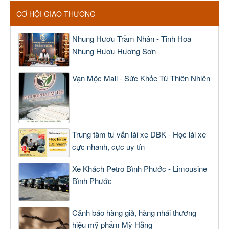
CƠ HỘI GIAO THƯƠNG
Nhung Hươu Trầm Nhân - Tinh Hoa
Nhung Hươu Hương Sơn
Vạn Mộc Mall - Sức Khỏe Từ Thiên Nhiên
Trung tâm tư vấn lái xe DBK - Học lái xe
cực nhanh, cực uy tín
Xe Khách Petro Bình Phước - Limousine
Bình Phước
Cảnh báo hàng giả, hàng nhái thương
hiệu mỹ phẩm Mỹ Hằng