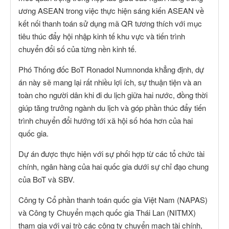
ương ASEAN trong việc thực hiện sáng kiến ASEAN về
kết nối thanh toán sử dụng mã QR tương thích với mục
tiêu thúc đẩy hội nhập kinh tế khu vực và tiến trình
chuyển đổi số của từng nền kinh tế.
Phó Thống đốc BoT Ronadol Numnonda khẳng định, dự
án này sẽ mang lại rất nhiều lợi ích, sự thuận tiện và an
toàn cho người dân khi đi du lịch giữa hai nước, đồng thời
giúp tăng trưởng ngành du lịch và góp phần thúc đẩy tiến
trình chuyển đổi hướng tới xã hội số hóa hơn của hai
quốc gia.
Dự án được thực hiện với sự phối hợp từ các tổ chức tài
chính, ngân hàng của hai quốc gia dưới sự chỉ đạo chung
của BoT và SBV.
Công ty Cổ phần thanh toán quốc gia Việt Nam (NAPAS)
và Công ty Chuyển mạch quốc gia Thái Lan (NITMX)
tham gia với vai trò các công ty chuyển mạch tài chính,