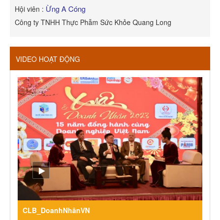
Ừng A Cóng
Hội viên :
H
Công ty TNHH Thực Phẫm Sức Khỏe Quang Long
R
VIDEO HOẠT ĐỘNG
CLB_DoanhNhânVN