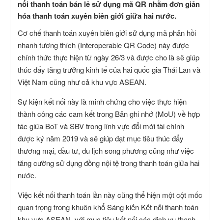
nối thanh toán bán lẻ sử dụng mã QR nhằm đơn giản
hóa thanh toán xuyên biên giới giữa hai nước.
Cơ chế thanh toán xuyên biên giới sử dụng mã phản hồi
nhanh tương thích (Interoperable QR Code) này được
chính thức thực hiện từ ngày 26/3 và được cho là sẽ giúp
thúc đẩy tăng trưởng kinh tế của hai quốc gia Thái Lan và
Việt Nam cũng như cả khu vực ASEAN.
Sự kiện kết nối này là minh chứng cho việc thực hiện
thành công các cam kết trong Bản ghi nhớ (MoU) về hợp
tác giữa BoT và SBV trong lĩnh vực đổi mới tài chính
được ký năm 2019 và sẽ giúp đạt mục tiêu thúc đẩy
thương mại, đầu tư, du lịch song phương cũng như việc
tăng cường sử dụng đồng nội tệ trong thanh toán giữa hai
nước.
Việc kết nối thanh toán lần này cũng thể hiện một cột mốc
quan trọng trong khuôn khổ Sáng kiến Kết nối thanh toán
khu vực ASEAN, với mục tiêu kết nối các dịch vụ thanh