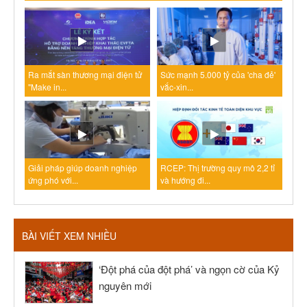
Ra mắt sàn thương mại điện tử
Sức mạnh 5.000 tỷ của 'cha đẻ'
"Make in...
vắc-xin...
Giải pháp giúp doanh nghiệp
RCEP: Thị trường quy mô 2,2 tỉ
ứng phó với...
và hướng đi...
BÀI VIẾT XEM NHIỀU
‘Đột phá của đột phá’ và ngọn cờ của Kỷ
nguyên mới