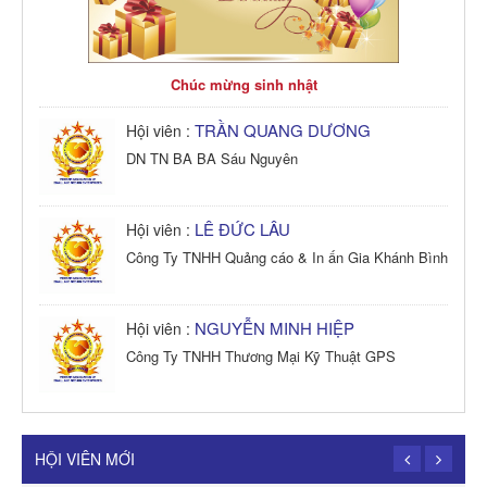
Chúc mừng sinh nhật
TRẦN QUANG DƯƠNG
Hội viên :
DN TN BA BA Sáu Nguyên
LÊ ĐỨC LÂU
Hội viên :
Công Ty TNHH Quảng cáo & In ấn Gia Khánh Bình
NGUYỄN MINH HIỆP
Hội viên :
Công Ty TNHH Thương Mại Kỹ Thuật GPS
TRẦN TRỌNG PHONG
Hội viên :
Công Ty TNHH Dịch vụ Cuộc Sống Hạnh Phúc
HỘI VIÊN MỚI