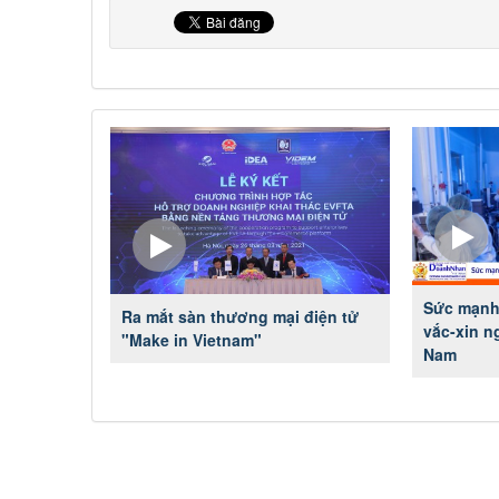
Sức mạnh 
Ra mắt sàn thương mại điện tử
vắc-xin n
"Make in Vietnam"
Nam
NGUYỄN MINH CHÁNH
TRƯƠNG C
 viên :
Hội viên :
ng Ty TNHH MTV Nhà Đất Cần Thơ 9999
Công Ty Cổ Phần Côn