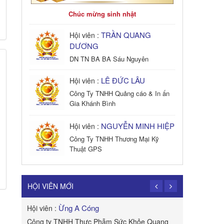
Chúc mừng sinh nhật
TRẦN QUANG
Hội viên :
DƯƠNG
DN TN BA BA Sáu Nguyên
LÊ ĐỨC LÂU
Hội viên :
Công Ty TNHH Quảng cáo & In ấn
Gia Khánh Bình
NGUYỄN MINH HIỆP
Hội viên :
RCEP: Thị trường quy mô 2,2 tỉ
Công Ty TNHH Thương Mại Kỹ
CLB_DoanhNhânVN
và hướng đi cho doanh nghiệp
Thuật GPS
Việt
TRẦN TRỌNG
Hội viên :
PHONG
HỘI VIÊN MỚI
Công Ty TNHH Dịch vụ Cuộc Sống
Hạnh Phúc
Ừng A Cóng
Hội viên :
Hội viên :
B&W
Công ty TNHH Thực Phẫm Sức Khỏe Quang
ROYAL APE