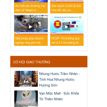
Ra mắt sàn thương mại
Sức mạnh 5.000 tỷ của
điện tử "Make in...
'cha đẻ' vắc-xin...
Giải pháp giúp doanh
RCEP: Thị trường quy
nghiệp ứng phó với...
mô 2,2 tỉ và hướng đi...
CƠ HỘI GIAO THƯƠNG
Nhung Hươu Trầm Nhân -
Tinh Hoa Nhung Hươu
Hương Sơn
Vạn Mộc Mall - Sức Khỏe
Từ Thiên Nhiên