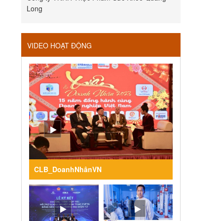
Long
VIDEO HOẠT ĐỘNG
CLB_DoanhNhânVN