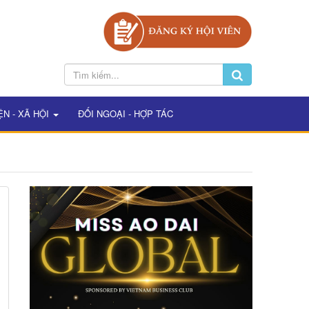
ỆN - XÃ HỘI
ĐỐI NGOẠI - HỢP TÁC