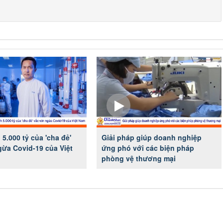
5.000 tỷ của 'cha đẻ'
Giải pháp giúp doanh nghiệp
gừa Covid-19 của Việt
ứng phó với các biện pháp
phòng vệ thương mại
ÔNG VŨ
Đặng Thị Như Ý
Hội viên :
g Nghệ Năng Lượng
Công ty TNHH Thương Mại và Dịch Vụ A