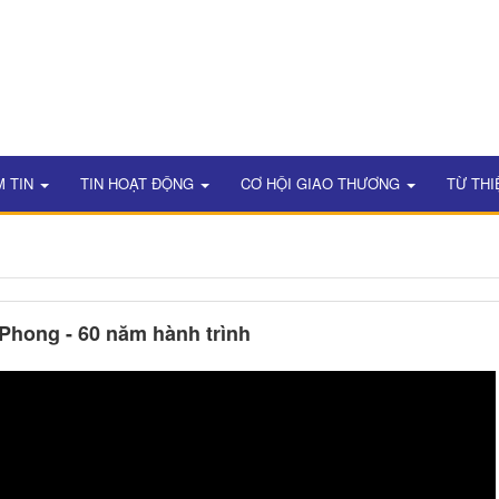
M TIN
TIN HOẠT ĐỘNG
CƠ HỘI GIAO THƯƠNG
TỪ THI
Phong - 60 năm hành trình