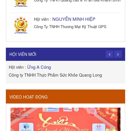
NGUYỄN MINH HIỆP
Hội viên :
Công Ty TNHH Thương Mại Kỹ Thuật GPS
TRẦN TRỌNG PHONG
Hội viên :
Công Ty TNHH Dịch vụ Cuộc Sống Hạnh Phúc
HỘI VIÊN MỚI
Ừng A Cóng
Hội viên :
H
Công ty TNHH Thực Phẫm Sức Khỏe Quang Long
R
VIDEO HOẠT ĐỘNG