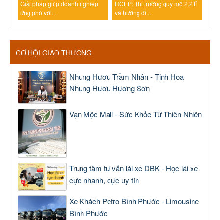
Giải pháp giúp doanh nghiệp
RCEP: Thị trường quy mô 2,2 tỉ
ứng phó với...
và hướng đi...
CƠ HỘI GIAO THƯƠNG
Nhung Hươu Trầm Nhân - Tinh Hoa
Nhung Hươu Hương Sơn
Vạn Mộc Mall - Sức Khỏe Từ Thiên Nhiên
Trung tâm tư vấn lái xe DBK - Học lái xe
cực nhanh, cực uy tín
Xe Khách Petro Bình Phước - Limousine
Bình Phước