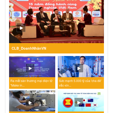
CLB_DoanhNhânVN
Ra mắt sàn thương mại điện tử
Sức mạnh 5.000 tỷ của 'cha đẻ'
"Make in...
vắc-xin...