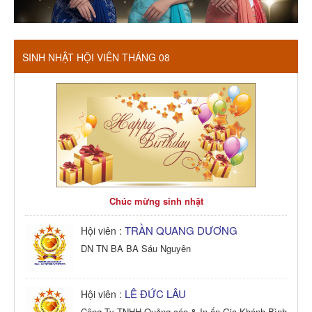
SINH NHẬT HỘI VIÊN THÁNG 08
Chúc mừng sinh nhật
TRẦN QUANG DƯƠNG
Hội viên :
DN TN BA BA Sáu Nguyên
LÊ ĐỨC LÂU
Hội viên :
Công Ty TNHH Quảng cáo & In ấn Gia Khánh Bình