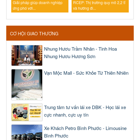
Giải pháp giúp doanh nghiệp
RCEP: Thị trường quy mô 2,2 tỉ
ứng phó với...
và hướng đi...
CƠ HỘI GIAO THƯƠNG
Nhung Hươu Trầm Nhân - Tinh Hoa
Nhung Hươu Hương Sơn
Vạn Mộc Mall - Sức Khỏe Từ Thiên Nhiên
Trung tâm tư vấn lái xe DBK - Học lái xe
cực nhanh, cực uy tín
Xe Khách Petro Bình Phước - Limousine
Bình Phước