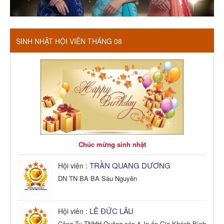
SINH NHẬT HỘI VIÊN THÁNG 08
Chúc mừng sinh nhật
TRẦN QUANG DƯƠNG
Hội viên :
DN TN BA BA Sáu Nguyên
LÊ ĐỨC LÂU
Hội viên :
Công Ty TNHH Quảng cáo & In ấn Gia Khánh Bình