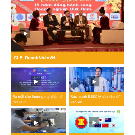
CLB_DoanhNhânVN
Ra mắt sàn thương mại điện tử
Sức mạnh 5.000 tỷ của 'cha đẻ'
"Make in...
vắc-xin...