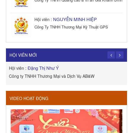
NGUYỄN MINH HIỆP
Hội viên :
Công Ty TNHH Thương Mại Kỹ Thuật GPS
TRẦN TRỌNG PHONG
Hội viên :
Công Ty TNHH Dịch vụ Cuộc Sống Hạnh Phúc
HỘI VIÊN MỚI
Ừng A Cóng
Hội viên :
H
Công ty TNHH Thực Phẫm Sức Khỏe Quang Long
R
VIDEO HOẠT ĐỘNG