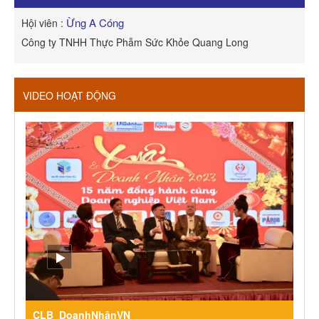
Ừng A Cóng
Hội viên :
H
Công ty TNHH Thực Phẫm Sức Khỏe Quang Long
R
VIDEO HOẠT ĐỘNG
CLB_DoanhNhânVN