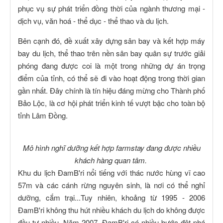
phục vụ sự phát triển đồng thời của ngành thương mại -
dịch vụ, văn hoá - thể dục - thể thao và du lịch.
Bên cạnh đó, đề xuất xây dựng sân bay và kết hợp máy
bay du lịch, thể thao trên nền sân bay quân sự trước giải
phóng đang được coi là một trong những dự án trọng
điểm của tỉnh, có thể sẽ đi vào hoạt động trong thời gian
gần nhất. Đây chính là tín hiệu đáng mừng cho Thành phố
Bảo Lộc, là cơ hội phát triển kinh tế vượt bậc cho toàn bộ
tỉnh Lâm Đồng.
Mô hình nghĩ dưỡng kết hợp farmstay đang được nhiều
khách hàng quan tâm.
Khu du lịch ĐamB'ri nổi tiếng với thác nước hùng vĩ cao
57m và các cánh rừng nguyên sinh, là nơi có thể nghỉ
dưỡng, cắm trại...Tuy nhiên, khoảng từ 1995 - 2006
ĐamB'ri không thu hút nhiều khách du lịch do không được
đầu tư nhiều. Năm 2007, ĐamB'ri có nhiều bước đột phá