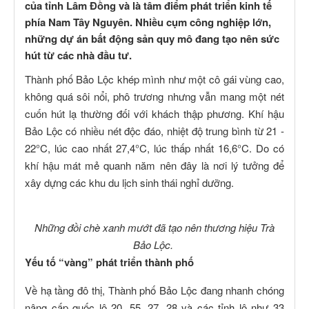
của tỉnh Lâm Đồng và là tâm điểm phát triển kinh tế
phía Nam Tây Nguyên. Nhiều cụm công nghiệp lớn,
những dự án bất động sản quy mô đang tạo nên sức
hút từ các nhà đầu tư.
Thành phố Bảo Lộc khép mình như một cô gái vùng cao,
không quá sôi nổi, phô trương nhưng vẫn mang một nét
cuốn hút lạ thường đối với khách thập phương. Khí hậu
Bảo Lộc có nhiều nét độc đáo, nhiệt độ trung bình từ 21 -
22°C, lúc cao nhất 27,4°C, lúc thấp nhất 16,6°C. Do có
khí hậu mát mẻ quanh năm nên đây là nơi lý tưởng để
xây dựng các khu du lịch sinh thái nghỉ dưỡng.
Những đồi chè xanh mướt đã tạo nên thương hiệu Trà
Bảo Lộc.
Yếu tố “vàng” phát triển thành phố
Về hạ tầng đô thị, Thành phố Bảo Lộc đang nhanh chóng
nâng cấp quốc lộ 20, 55, 27, 28 và các tỉnh lộ như 33