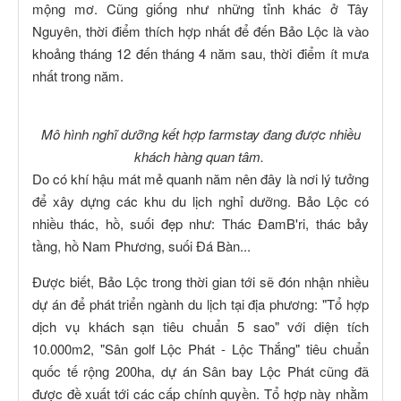
mộng mơ. Cũng giống như những tỉnh khác ở Tây
Nguyên, thời điểm thích hợp nhất để đến Bảo Lộc là vào
khoảng tháng 12 đến tháng 4 năm sau, thời điểm ít mưa
nhất trong năm.
Mô hình nghĩ dưỡng kết hợp farmstay đang được nhiều
khách hàng quan tâm.
Do có khí hậu mát mẻ quanh năm nên đây là nơi lý tưởng
để xây dựng các khu du lịch nghỉ dưỡng. Bảo Lộc có
nhiều thác, hồ, suối đẹp như: Thác ĐamB'ri, thác bảy
tầng, hồ Nam Phương, suối Đá Bàn...
Được biết, Bảo Lộc trong thời gian tới sẽ đón nhận nhiều
dự án để phát triển ngành du lịch tại địa phương: "Tổ hợp
dịch vụ khách sạn tiêu chuẩn 5 sao" với diện tích
10.000m2, "Sân golf Lộc Phát - Lộc Thắng" tiêu chuẩn
quốc tế rộng 200ha, dự án Sân bay Lộc Phát cũng đã
được đề xuất tới các cấp chính quyền. Tổ hợp này nhằm