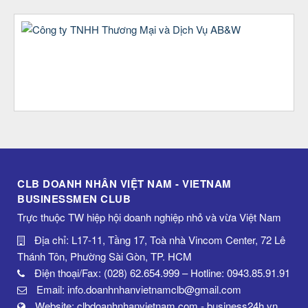
CLB DOANH NHÂN VIỆT NAM - VIETNAM
BUSINESSMEN CLUB
Trực thuộc TW hiệp hội doanh nghiệp nhỏ và vừa Việt Nam
Địa chỉ: L17-11, Tầng 17, Toà nhà Vincom Center, 72 Lê
Thánh Tôn, Phường Sài Gòn, TP. HCM
Điện thoại/Fax: (028) 62.654.999 – Hotline: 0943.85.91.91
Email: info.doanhnhanvietnamclb@gmail.com
Website: clbdoanhnhanvietnam.com - business24h.vn