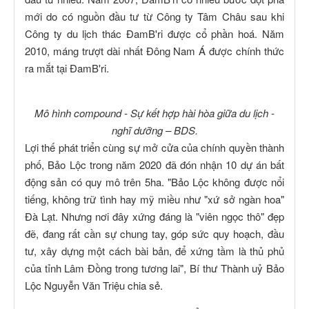
mới do có nguồn đầu tư từ Công ty Tâm Châu sau khi
Công ty du lịch thác ĐamB'ri được cổ phần hoá. Năm
2010, máng trượt dài nhất Đông Nam Á được chính thức
ra mắt tại ĐamB'ri.
Mô hình compound - Sự kết hợp hài hòa giữa du lịch -
nghĩ dưỡng – BDS.
Lợi thế phát triển cùng sự mở cửa của chính quyền thành
phố, Bảo Lộc trong năm 2020 đã đón nhận 10 dự án bất
động sản có quy mô trên 5ha. "Bảo Lộc không được nổi
tiếng, không trữ tình hay mỹ miều như "xứ sở ngàn hoa"
Đà Lạt. Nhưng nơi đây xứng đáng là "viên ngọc thô" đẹp
đẽ, đang rất cần sự chung tay, góp sức quy hoạch, đầu
tư, xây dựng một cách bài bản, để xứng tầm là thủ phủ
của tỉnh Lâm Đồng trong tương lai", Bí thư Thành uỷ Bảo
Lộc Nguyễn Văn Triệu chia sẻ.