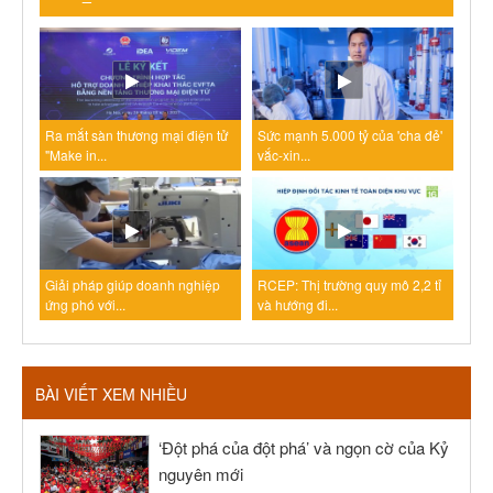
Ra mắt sàn thương mại điện tử
Sức mạnh 5.000 tỷ của 'cha đẻ'
"Make in...
vắc-xin...
Giải pháp giúp doanh nghiệp
RCEP: Thị trường quy mô 2,2 tỉ
ứng phó với...
và hướng đi...
BÀI VIẾT XEM NHIỀU
‘Đột phá của đột phá’ và ngọn cờ của Kỷ
nguyên mới