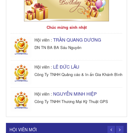
Chúc mừng sinh nhật
TRẦN QUANG DƯƠNG
Hội viên :
DN TN BA BA Sáu Nguyên
LÊ ĐỨC LÂU
Hội viên :
Công Ty TNHH Quảng cáo & In ấn Gia Khánh Bình
NGUYỄN MINH HIỆP
Hội viên :
Công Ty TNHH Thương Mại Kỹ Thuật GPS
TRẦN TRỌNG PHONG
Hội viên :
Công Ty TNHH Dịch vụ Cuộc Sống Hạnh Phúc
HỘI VIÊN MỚI