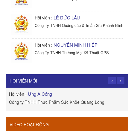
LÊ ĐỨC LÂU
Hội viên :
Công Ty TNHH Quảng cáo & In ấn Gia Khánh Bình
NGUYỄN MINH HIỆP
Hội viên :
Công Ty TNHH Thương Mại Kỹ Thuật GPS
TRẦN TRỌNG PHONG
Hội viên :
Công Ty TNHH Dịch vụ Cuộc Sống Hạnh Phúc
HỘI VIÊN MỚI
Ừng A Cóng
Hội viên :
H
Công ty TNHH Thực Phẫm Sức Khỏe Quang Long
R
VIDEO HOẠT ĐỘNG