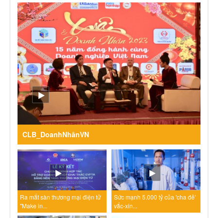
CLB_DoanhNhânVN
Ra mắt sàn thương mại điện tử
Sức mạnh 5.000 tỷ của 'cha đẻ'
"Make in...
vắc-xin...