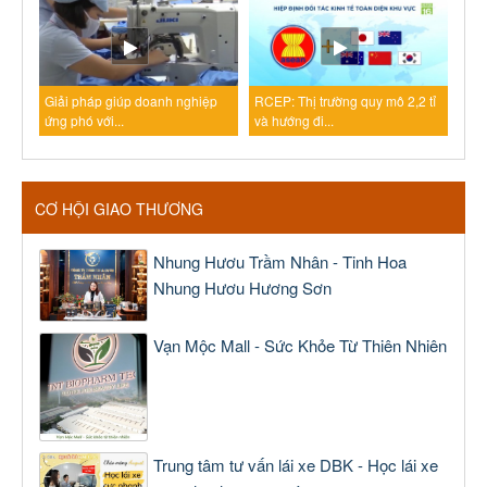
Giải pháp giúp doanh nghiệp
RCEP: Thị trường quy mô 2,2 tỉ
ứng phó với...
và hướng đi...
CƠ HỘI GIAO THƯƠNG
Nhung Hươu Trầm Nhân - Tinh Hoa
Nhung Hươu Hương Sơn
Vạn Mộc Mall - Sức Khỏe Từ Thiên Nhiên
Trung tâm tư vấn lái xe DBK - Học lái xe