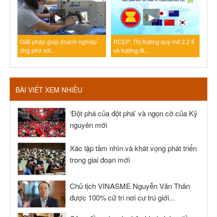
Giải pháp giúp doanh nghiệp
RCEP: Thị trường quy mô 2,2 tỉ
ứng phó với...
và hướng đi...
BÀI VIẾT XEM NHIỀU
‘Đột phá của đột phá’ và ngọn cờ của Kỷ
nguyên mới
Xác lập tầm nhìn và khát vọng phát triển
trong giai đoạn mới
Chủ tịch VINASME Nguyễn Văn Thân
được 100% cử tri nơi cư trú giới...