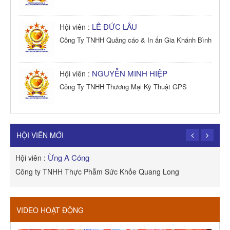
LÊ ĐỨC LÂU
Hội viên :
Công Ty TNHH Quảng cáo & In ấn Gia Khánh Bình
NGUYỄN MINH HIỆP
Hội viên :
Công Ty TNHH Thương Mại Kỹ Thuật GPS
TRẦN TRỌNG PHONG
Hội viên :
Công Ty TNHH Dịch vụ Cuộc Sống Hạnh Phúc
HỘI VIÊN MỚI
Ừng A Cóng
Hội viên :
H
Công ty TNHH Thực Phẫm Sức Khỏe Quang Long
R
VIDEO HOẠT ĐỘNG