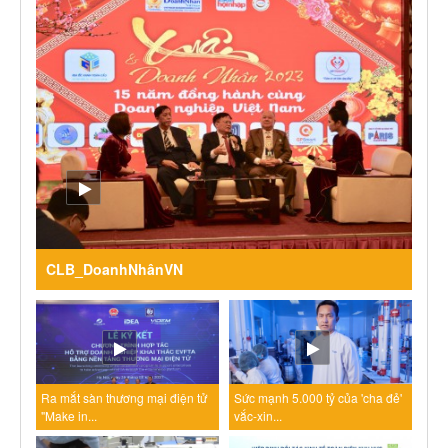
CLB_DoanhNhânVN
Ra mắt sàn thương mại điện tử
Sức mạnh 5.000 tỷ của 'cha đẻ'
"Make in...
vắc-xin...