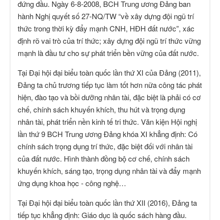
đứng đầu. Ngày 6-8-2008, BCH Trung ương Đảng ban
hành Nghị quyết số 27-NQ/TW “về xây dựng đội ngũ trí
thức trong thời kỳ đẩy mạnh CNH, HĐH đất nước”, xác
định rõ vai trò của trí thức; xây dựng đội ngũ trí thức vững
mạnh là đầu tư cho sự phát triển bền vững của đất nước.
Tại Đại hội đại biểu toàn quốc lần thứ XI của Đảng (2011),
Đảng ta chủ trương tiếp tục làm tốt hơn nữa công tác phát
hiện, đào tạo và bồi dưỡng nhân tài, đặc biệt là phải có cơ
chế, chính sách khuyến khích, thu hút và trọng dụng
nhân tài, phát triển nền kinh tế tri thức. Văn kiện Hội nghị
lần thứ 9 BCH Trung ương Đảng khóa XI khẳng định: Có
chính sách trọng dụng trí thức, đặc biệt đối với nhân tài
của đất nước. Hình thành đồng bộ cơ chế, chính sách
khuyến khích, sáng tạo, trọng dụng nhân tài và đẩy mạnh
ứng dụng khoa học - công nghệ…
Tại Đại hội đại biểu toàn quốc lần thứ XII (2016), Đảng ta
tiếp tục khẳng định: Giáo dục là quốc sách hàng đầu.