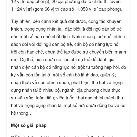
12 vị trí cấp phòng); 20 địa phương đã tổ chức thi tuyển
1.124 vị trí (gồm 66 vị trí cấp sở; 1.058 vị trí cấp phòng).
Tuy nhiên, bên cạnh kết quả đat được, công tác khuyến
khích, trọng dụng nhân tài, đặc biệt là đội ngũ cán bộ trẻ
còn một số hạn chế nhất định. Nhìn chung, cơ chế, chính
sách đối với đội ngũ cán bộ trẻ, cán bộ có năng lực nổi
trội còn hạn chế, chưa thể tạo được sự chuyển biến mạnh
mẽ. Cụ thể, hiện chưa có tiêu chí cụ thể để đánh giá,
nhận diện cán bộ có năng lực nổi trội; tư tưởng hẹp hòi, đố
kỵ vẫn còn tồn tại ở một số cán bộ lãnh đạo, quản lý;
nhận thức về các chính sách, phát hiện, thu hút và trọng
dụng nhân tài ở nhiều bộ, ngành, địa phương chưa thực
sự sâu sắc, toàn diện; việc triển khai các chính sách thu
hút và trọng dụng nhân tài một số nơi chưa đồng bộ và có
hệ thống…
Một số giải pháp