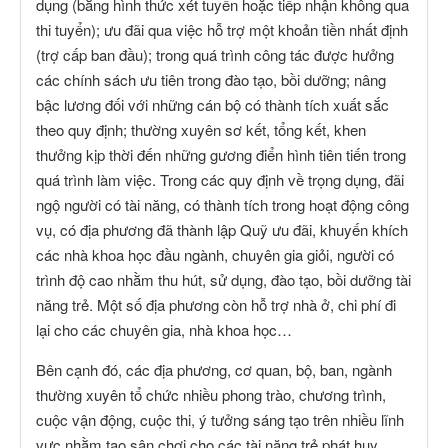
dụng (bằng hình thức xét tuyển hoặc tiếp nhận không qua
thi tuyển); ưu đãi qua việc hỗ trợ một khoản tiền nhất định
(trợ cấp ban đầu); trong quá trình công tác được hưởng
các chính sách ưu tiên trong đào tạo, bồi dưỡng; nâng
bậc lương đối với những cán bộ có thành tích xuất sắc
theo quy định; thường xuyên sơ kết, tổng kết, khen
thưởng kịp thời đến những gương điển hình tiên tiến trong
quá trình làm việc. Trong các quy định về trọng dụng, đãi
ngộ người có tài năng, có thành tích trong hoạt động công
vụ, có địa phương đã thành lập Quỹ ưu đãi, khuyến khích
các nhà khoa học đầu ngành, chuyên gia giỏi, người có
trình độ cao nhằm thu hút, sử dụng, đào tạo, bồi dưỡng tài
năng trẻ. Một số địa phương còn hỗ trợ nhà ở, chi phí đi
lại cho các chuyên gia, nhà khoa học…
Bên cạnh đó, các địa phương, cơ quan, bộ, ban, ngành
thường xuyên tổ chức nhiều phong trào, chương trình,
cuộc vận động, cuộc thi, ý tưởng sáng tạo trên nhiều lĩnh
vực nhằm tạo sân chơi cho các tài năng trẻ phát huy