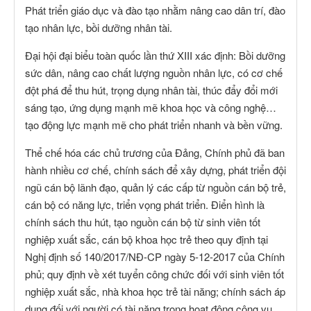
Phát triển giáo dục và đào tạo nhằm nâng cao dân trí, đào
tạo nhân lực, bồi dưỡng nhân tài.
Đại hội đại biểu toàn quốc lần thứ XIII xác định: Bồi dưỡng
sức dân, nâng cao chất lượng nguồn nhân lực, có cơ chế
đột phá để thu hút, trọng dụng nhân tài, thúc đẩy đổi mới
sáng tạo, ứng dụng mạnh mẽ khoa học và công nghệ…
tạo động lực mạnh mẽ cho phát triển nhanh và bền vững.
Thể chế hóa các chủ trương của Đảng, Chính phủ đã ban
hành nhiều cơ chế, chính sách để xây dựng, phát triển đội
ngũ cán bộ lãnh đạo, quản lý các cấp từ nguồn cán bộ trẻ,
cán bộ có năng lực, triển vọng phát triển. Điển hình là
chính sách thu hút, tạo nguồn cán bộ từ sinh viên tốt
nghiệp xuất sắc, cán bộ khoa học trẻ theo quy định tại
Nghị định số 140/2017/NĐ-CP ngày 5-12-2017 của Chính
phủ; quy định về xét tuyển công chức đối với sinh viên tốt
nghiệp xuất sắc, nhà khoa học trẻ tài năng; chính sách áp
dụng đối với người có tài năng trong hoạt động công vụ