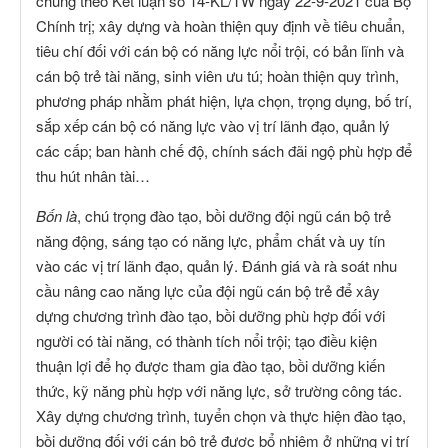
chung theo Kết luận số 14-KL/TW ngày 22-9-2021 của Bộ
Chính trị; xây dựng và hoàn thiện quy định về tiêu chuẩn,
tiêu chí đối với cán bộ có năng lực nổi trội, có bản lĩnh và
cán bộ trẻ tài năng, sinh viên ưu tú; hoàn thiện quy trình,
phương pháp nhằm phát hiện, lựa chọn, trọng dụng, bố trí,
sắp xếp cán bộ có năng lực vào vị trí lãnh đạo, quản lý
các cấp; ban hành chế độ, chính sách đãi ngộ phù hợp để
thu hút nhân tài…
Bốn là
, chú trọng đào tạo, bồi dưỡng đội ngũ cán bộ trẻ
năng động, sáng tạo có năng lực, phẩm chất và uy tín
vào các vị trí lãnh đạo, quản lý. Đánh giá và rà soát nhu
cầu nâng cao năng lực của đội ngũ cán bộ trẻ để xây
dựng chương trình đào tạo, bồi dưỡng phù hợp đối với
người có tài năng, có thành tích nổi trội; tạo điều kiện
thuận lợi để họ được tham gia đào tạo, bồi dưỡng kiến
thức, kỹ năng phù hợp với năng lực, sở trường công tác.
Xây dựng chương trình, tuyển chọn và thực hiện đào tạo,
bồi dưỡng đối với cán bộ trẻ được bổ nhiệm ở những vị trí