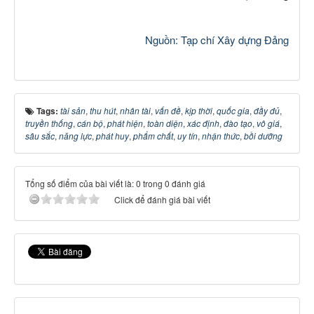
Nguồn: Tạp chí Xây dựng Đảng
Tags:
tài sản
,
thu hút
,
nhân tài
,
vấn đề
,
kịp thời
,
quốc gia
,
đầy đủ
,
truyền thống
,
cán bộ
,
phát hiện
,
toàn diện
,
xác định
,
đào tạo
,
vô giá
,
sâu sắc
,
năng lực
,
phát huy
,
phẩm chất
,
uy tín
,
nhận thức
,
bồi dưỡng
Tổng số điểm của bài viết là: 0 trong 0 đánh giá
Click để đánh giá bài viết