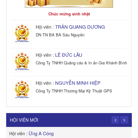
Chúc mừng sinh nhật
TRẦN QUANG DƯƠNG
Hội viên :
DN TN BA BA Sáu Nguyên
LÊ ĐỨC LÂU
Hội viên :
Công Ty TNHH Quảng cáo & In ấn Gia Khánh Bình
NGUYỄN MINH HIỆP
Hội viên :
Công Ty TNHH Thương Mại Kỹ Thuật GPS
TRẦN TRỌNG PHONG
Hội viên :
Công Ty TNHH Dịch vụ Cuộc Sống Hạnh Phúc
HỘI VIÊN MỚI
Ừng A Cóng
Hội viên :
H