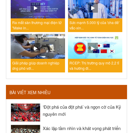
Ra mắt sàn thương mại điện tử
Sức mạnh 5.000 tỷ của 'cha đẻ'
"Make in...
vắc-xin...
Giải pháp giúp doanh nghiệp
RCEP: Thị trường quy mô 2,2 tỉ
ứng phó với...
và hướng đi...
BÀI VIẾT XEM NHIỀU
‘Đột phá của đột phá’ và ngọn cờ của Kỷ
nguyên mới
Xác lập tầm nhìn và khát vọng phát triển