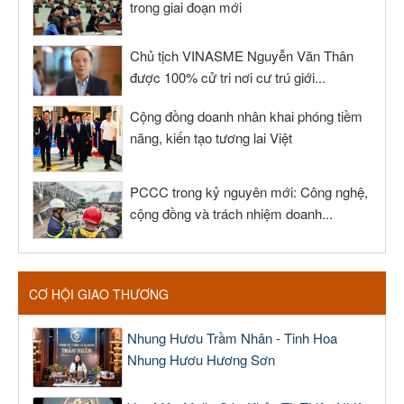
trong giai đoạn mới
Chủ tịch VINASME Nguyễn Văn Thân
được 100% cử tri nơi cư trú giới...
Cộng đồng doanh nhân khai phóng tiềm
năng, kiến tạo tương lai Việt
PCCC trong kỷ nguyên mới: Công nghệ,
cộng đồng và trách nhiệm doanh...
CƠ HỘI GIAO THƯƠNG
Nhung Hươu Trầm Nhân - Tinh Hoa
Nhung Hươu Hương Sơn