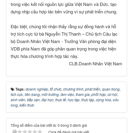
trong việc kết nối nguồn lực giữa Việt Nam và Đức, tạo
dựng nhịp cầu hợp tác bền vững vì sự phát triển chung.
Đặc biệt, chúng tôi nhận thấy rằng sự đồng hành và hỗ
trợ tích cực từ bà Nguyễn Thị Thanh – Chủ tịch Câu lạc
bộ Doanh Nhân Việt Nam - Trưởng Văn phòng đại diện
VDB phía Nam đã góp phần quan trọng trong việc hiện
thực hóa chương trình hợp tác này.
CLB.Doanh Nhân Việt Nam
Tags:
doanh nghiệp
,
tổ chức
,
chương trình
,
phát triển
,
quan trọng
,
tích cực
,
liên bang
,
môi trường
,
làm việc
,
tham gia
,
phối hợp
,
cơ hội
,
sinh viên
,
tiếp cận
,
đại học
,
thực tế
,
học tập
,
thực tập
,
cộng hòa
,
cửu
long
,
kiến thức
Tổng số điểm của bài viết là: 0 trong 0 đánh giá
Click để đánh giá bài viết