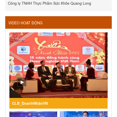
Công ty TNHH Thực Phẫm Sức Khỏe Quang Long
R
VIDEO HOẠT ĐỘNG
CLB_DoanhNhânVN