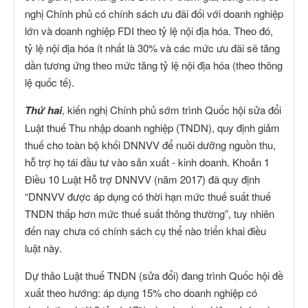
nghị Chính phủ có chính sách ưu đãi đối với doanh nghiệp
lớn và doanh nghiệp FDI theo tỷ lệ nội địa hóa. Theo đó,
tỷ lệ nội địa hóa ít nhất là 30% và các mức ưu đãi sẽ tăng
dần tương ứng theo mức tăng tỷ lệ nội địa hóa (theo thông
lệ quốc tế).
Thứ hai
, kiến nghị Chính phủ sớm trình Quốc hội sửa đổi
Luật thuế Thu nhập doanh nghiệp (TNDN), quy định giảm
thuế cho toàn bộ khối DNNVV để nuôi dưỡng nguồn thu,
hỗ trợ họ tái đầu tư vào sản xuất - kinh doanh. Khoản 1
Điều 10 Luật Hỗ trợ DNNVV (năm 2017) đã quy định
“DNNVV được áp dụng có thời hạn mức thuế suất thuế
TNDN thấp hơn mức thuế suất thông thường”, tuy nhiên
đến nay chưa có chính sách cụ thể nào triển khai điều
luật này.
Dự thảo Luật thuế TNDN (sửa đổi) đang trình Quốc hội đề
xuất theo hướng: áp dụng 15% cho doanh nghiệp có