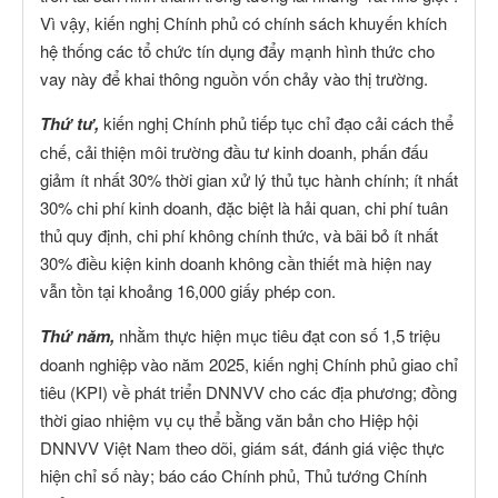
Vì vậy, kiến nghị Chính phủ có chính sách khuyến khích
hệ thống các tổ chức tín dụng đẩy mạnh hình thức cho
vay này để khai thông nguồn vốn chảy vào thị trường.
Thứ tư,
kiến nghị Chính phủ tiếp tục chỉ đạo cải cách thể
chế, cải thiện môi trường đầu tư kinh doanh, phấn đấu
giảm ít nhất 30% thời gian xử lý thủ tục hành chính; ít nhất
30% chi phí kinh doanh, đặc biệt là hải quan, chi phí tuân
thủ quy định, chi phí không chính thức, và bãi bỏ ít nhất
30% điều kiện kinh doanh không cần thiết mà hiện nay
vẫn tồn tại khoảng 16,000 giấy phép con.
Thứ năm,
nhằm thực hiện mục tiêu đạt con số 1,5 triệu
doanh nghiệp vào năm 2025, kiến nghị Chính phủ giao chỉ
tiêu (KPI) về phát triển DNNVV cho các địa phương; đồng
thời giao nhiệm vụ cụ thể bằng văn bản cho Hiệp hội
DNNVV Việt Nam theo dõi, giám sát, đánh giá việc thực
hiện chỉ số này; báo cáo Chính phủ, Thủ tướng Chính