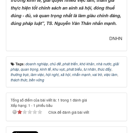
trưởng kinh tế, giải quyết nhiều việc làm, tham gia
thực hiện tốt chính sách an sinh xã hội, đóng thuế
đúng - đủ, và quan trọng nhất là làm giàu chính đáng,
đúng pháp luật", TS. Nguyễn Văn Thân nhấn mạnh.
DNHN
Tags:
doanh nghiệp
,
chủ đề
,
phát triển
,
khó khăn
,
nhà nước
,
giải
pháp
,
quan trọng
,
kinh tế
,
khu vực
,
phát biểu
,
tư nhân
,
thúc đẩy
,
thường trực
,
làm việc
,
hội nghị
,
xã hội
,
nhấn mạnh
,
vai trò
,
việc làm
,
thách thức
,
bền vững
Tổng số điểm của bài viết là: 1 trong 1 đánh giá
Xếp hạng:
1
-
1
phiếu bầu
Click để đánh giá bài viết