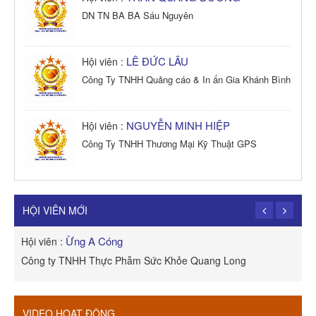
DN TN BA BA Sáu Nguyên
LÊ ĐỨC LÂU
Hội viên :
Công Ty TNHH Quảng cáo & In ấn Gia Khánh Bình
NGUYỄN MINH HIỆP
Hội viên :
Công Ty TNHH Thương Mại Kỹ Thuật GPS
TRẦN TRỌNG PHONG
Hội viên :
Công Ty TNHH Dịch vụ Cuộc Sống Hạnh Phúc
HỘI VIÊN MỚI
Ừng A Cóng
Hội viên :
H
Công ty TNHH Thực Phẫm Sức Khỏe Quang Long
R
VIDEO HOẠT ĐỘNG