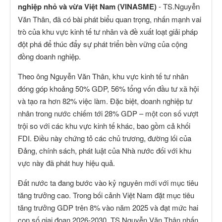
nghiệp nhỏ và vừa Việt Nam (VINASME)
- TS.Nguyễn
Văn Thân, đã có bài phát biểu quan trọng, nhấn mạnh vai
trò của khu vực kinh tế tư nhân và đề xuất loạt giải pháp
đột phá để thúc đẩy sự phát triển bền vững của cộng
đồng doanh nghiệp.
Theo ông Nguyễn Văn Thân, khu vực kinh tế tư nhân
đóng góp khoảng 50% GDP, 56% tổng vốn đầu tư xã hội
và tạo ra hơn 82% việc làm. Đặc biệt, doanh nghiệp tư
nhân trong nước chiếm tới 28% GDP – một con số vượt
trội so với các khu vực kinh tế khác, bao gồm cả khối
FDI. Điều này chứng tỏ các chủ trương, đường lối của
Đảng, chính sách, phát luật của Nhà nước đối với khu
vực này đã phát huy hiệu quả.
Đất nước ta đang bước vào kỷ nguyên mới với mục tiêu
tăng trưởng cao. Trong bối cảnh Việt Nam đặt mục tiêu
tăng trưởng GDP trên 8% vào năm 2025 và đạt mức hai
con số giai đoạn 2026-2030, TS.Nguyễn Văn Thân nhấn