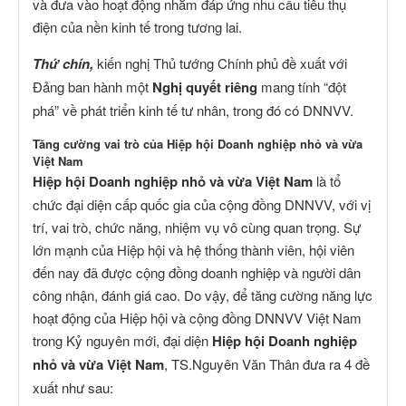
và đưa vào hoạt động nhằm đáp ứng nhu cầu tiêu thụ
điện của nền kinh tế trong tương lai.
Thứ chín,
kiến nghị Thủ tướng Chính phủ đề xuất với
Đảng ban hành một
Nghị quyết riêng
mang tính “đột
phá” về phát triển kinh tế tư nhân, trong đó có DNNVV.
Tăng cường vai trò của Hiệp hội Doanh nghiệp nhỏ và vừa
Việt Nam
Hiệp hội Doanh nghiệp nhỏ và vừa Việt Nam
là tổ
chức đại diện cấp quốc gia của cộng đồng DNNVV, với vị
trí, vai trò, chức năng, nhiệm vụ vô cùng quan trọng. Sự
lớn mạnh của Hiệp hội và hệ thống thành viên, hội viên
đến nay đã được cộng đồng doanh nghiệp và người dân
công nhận, đánh giá cao. Do vậy, để tăng cường năng lực
hoạt động của Hiệp hội và cộng đồng DNNVV Việt Nam
trong Kỷ nguyên mới, đại diện
Hiệp hội Doanh nghiệp
nhỏ và vừa Việt Nam
, TS.Nguyên Văn Thân đưa ra 4 đề
xuất như sau: