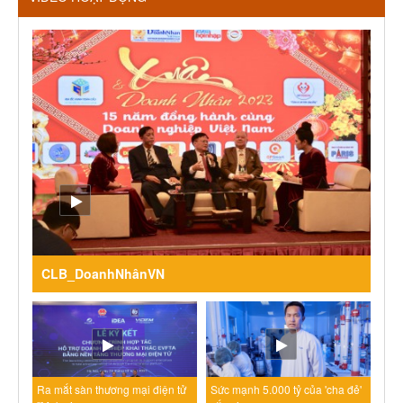
CLB_DoanhNhânVN
Ra mắt sàn thương mại điện tử
Sức mạnh 5.000 tỷ của 'cha đẻ'