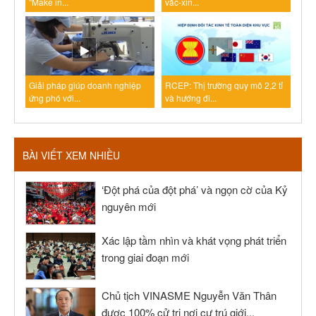
"Make in...
vắc-xin...
Giải pháp giúp doanh nghiệp
RCEP: Thị trường quy mô 2,2 tỉ
ứng phó với...
và hướng đi...
BÀI VIẾT XEM NHIỀU
‘Đột phá của đột phá’ và ngọn cờ của Kỷ
nguyên mới
Xác lập tầm nhìn và khát vọng phát triển
trong giai đoạn mới
Chủ tịch VINASME Nguyễn Văn Thân
được 100% cử tri nơi cư trú giới...