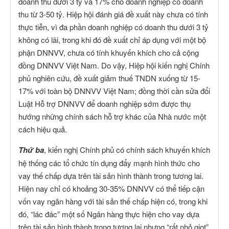
doanh thu dưới 3 tỷ và 17% cho doanh nghiệp có doanh
thu từ 3-50 tỷ. Hiệp hội đánh giá đề xuất này chưa có tính
thực tiễn, vì đa phần doanh nghiệp có doanh thu dưới 3 tỷ
không có lãi, trong khi đó đề xuất chỉ áp dụng với một bộ
phận DNNVV, chưa có tính khuyến khích cho cả cộng
đồng DNNVV Việt Nam. Do vậy, Hiệp hội kiến nghị Chính
phủ nghiên cứu, đề xuất giảm thuế TNDN xuống từ 15-
17% với toàn bộ DNNVV Việt Nam; đồng thời cần sửa đổi
Luật Hỗ trợ DNNVV để doanh nghiệp sớm được thụ
hướng những chính sách hỗ trợ khác của Nhà nước một
cách hiệu quả.
Thứ ba
, kiến nghị Chính phủ có chính sách khuyến khích
hệ thống các tổ chức tín dụng đẩy mạnh hình thức cho
vay thế chấp dựa trên tài sản hình thành trong tương lai.
Hiện nay chỉ có khoảng 30-35% DNNVV có thể tiếp cận
vốn vay ngân hàng với tài sản thế chấp hiện có, trong khi
đó, “lác đác” một số Ngân hàng thực hiện cho vay dựa
trên tài sản hình thành trong tương lai nhưng “rất nhỏ giọt”.