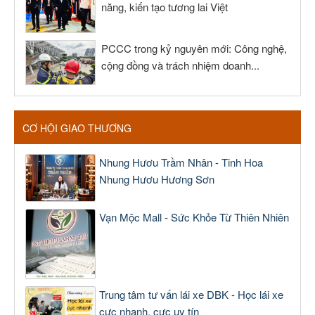
năng, kiến tạo tương lai Việt
PCCC trong kỷ nguyên mới: Công nghệ,
cộng đồng và trách nhiệm doanh...
CƠ HỘI GIAO THƯƠNG
Nhung Hươu Trầm Nhân - Tinh Hoa
Nhung Hươu Hương Sơn
Vạn Mộc Mall - Sức Khỏe Từ Thiên Nhiên
Trung tâm tư vấn lái xe DBK - Học lái xe
cực nhanh, cực uy tín