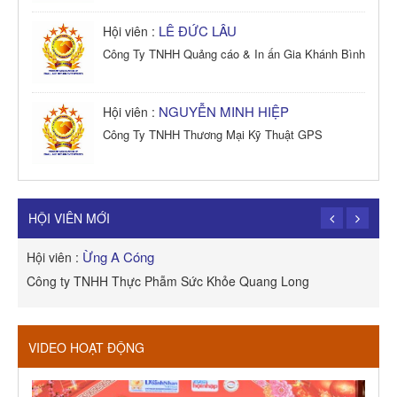
LÊ ĐỨC LÂU
Hội viên :
Công Ty TNHH Quảng cáo & In ấn Gia Khánh Bình
NGUYỄN MINH HIỆP
Hội viên :
Công Ty TNHH Thương Mại Kỹ Thuật GPS
TRẦN TRỌNG PHONG
Hội viên :
Công Ty TNHH Dịch vụ Cuộc Sống Hạnh Phúc
HỘI VIÊN MỚI
Ừng A Cóng
Hội viên :
H
Công ty TNHH Thực Phẫm Sức Khỏe Quang Long
R
VIDEO HOẠT ĐỘNG