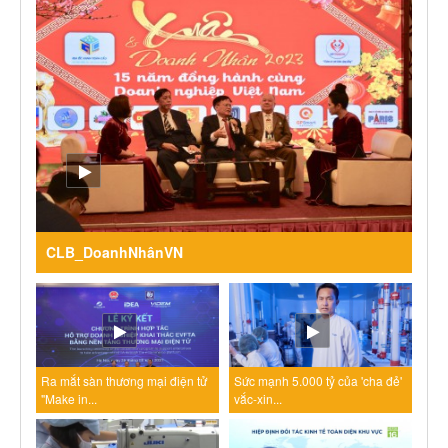
CLB_DoanhNhânVN
Ra mắt sàn thương mại điện tử
Sức mạnh 5.000 tỷ của 'cha đẻ'
"Make in...
vắc-xin...