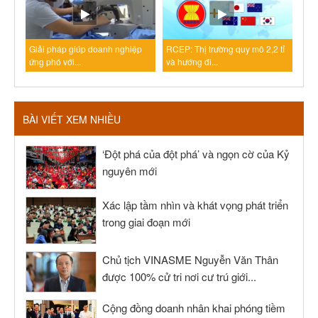
Giải pháp giúp doanh nghiệp
RCEP: Thị trường quy mô 2,2 tỉ
ứng phó với...
và hướng đi...
BÀI VIẾT XEM NHIỀU
‘Đột phá của đột phá’ và ngọn cờ của Kỷ
nguyên mới
Xác lập tầm nhìn và khát vọng phát triển
trong giai đoạn mới
Chủ tịch VINASME Nguyễn Văn Thân
được 100% cử tri nơi cư trú giới...
Cộng đồng doanh nhân khai phóng tiềm