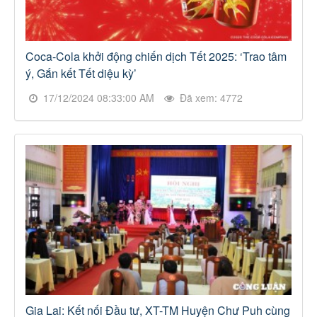
Coca-Cola khởi động chiến dịch Tết 2025: ‘Trao tâm
ý, Gắn kết Tết diệu kỳ’
17/12/2024 08:33:00 AM
Đã xem: 4772
Gia Lai: Kết nối Đầu tư, XT-TM Huyện Chư Puh cùng