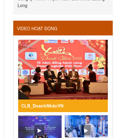
Long
VIDEO HOẠT ĐỘNG
CLB_DoanhNhânVN