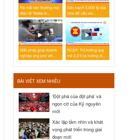
Ra mắt sàn thương mại
Sức mạnh 5.000 tỷ của
điện tử "Make in...
'cha đẻ' vắc-xin...
Giải pháp giúp doanh
RCEP: Thị trường quy
nghiệp ứng phó với...
mô 2,2 tỉ và hướng đi...
BÀI VIẾT XEM NHIỀU
‘Đột phá của đột phá’ và
ngọn cờ của Kỷ nguyên
mới
Xác lập tầm nhìn và khát
vọng phát triển trong giai
đoạn mới