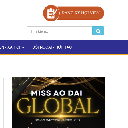
ỆN - XÃ HỘI
ĐỐI NGOẠI - HỢP TÁC