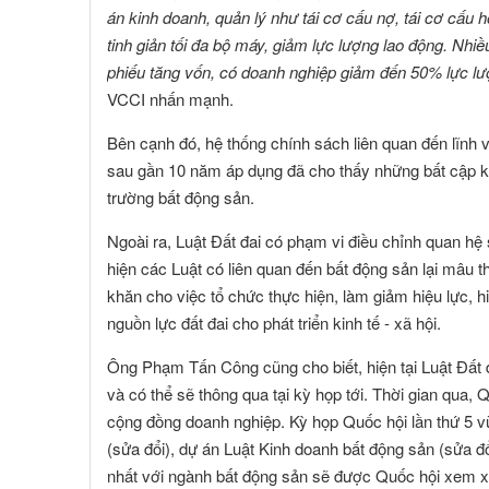
án kinh doanh, quản lý như tái cơ cấu nợ, tái cơ cấu 
Toàn Cầu
tinh giản tối đa bộ máy, giảm lực lượng lao động. Nhi
phiếu tăng vốn, có doanh nghiệp giảm đến 50% lực lượ
VCCI nhấn mạnh.
Bên cạnh đó, hệ thống chính sách liên quan đến lĩnh vự
sau gần 10 năm áp dụng đã cho thấy những bất cập kh
trường bất động sản.
Ngoài ra, Luật Đất đai có phạm vi điều chỉnh quan hệ 
hiện các Luật có liên quan đến bất động sản lại mâu
khăn cho việc tổ chức thực hiện, làm giảm hiệu lực, h
nguồn lực đất đai cho phát triển kinh tế - xã hội.
Ông Phạm Tấn Công cũng cho biết, hiện tại Luật Đất 
và có thể sẽ thông qua tại kỳ họp tới. Thời gian qua, 
cộng đồng doanh nghiệp. Kỳ họp Quốc hội lần thứ 5 vừ
(sửa đổi), dự án Luật Kinh doanh bất động sản (sửa đổi
nhất với ngành bất động sản sẽ được Quốc hội xem xé