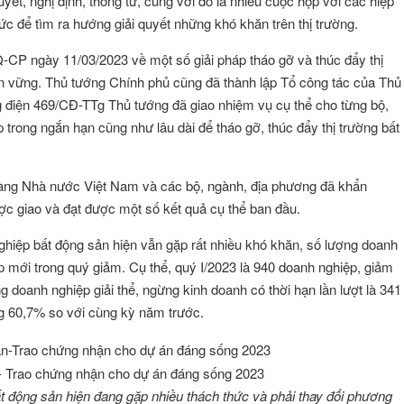
ết, nghị định, thông tư, cùng với đó là nhiều cuộc họp với các hiệp
c để tìm ra hướng giải quyết những khó khăn trên thị trường.
-CP ngày 11/03/2023 về một số giải pháp tháo gỡ và thúc đẩy thị
bền vững. Thủ tướng Chính phủ cũng đã thành lập Tổ công tác của Thủ
 điện 469/CĐ-TTg Thủ tướng đã giao nhiệm vụ cụ thể cho từng bộ,
 trong ngắn hạn cũng như lâu dài để tháo gỡ, thúc đẩy thị trường bất
hàng Nhà nước Việt Nam và các bộ, ngành, địa phương đã khẩn
ược giao và đạt được một số kết quả cụ thể ban đầu.
ghiệp bất động sản hiện vẫn gặp rất nhiều khó khăn, số lượng doanh
ập mới trong quý giảm. Cụ thể, quý I/2023 là 940 doanh nghiệp, giảm
doanh nghiệp giải thể, ngừng kinh doanh có thời hạn lần lượt là 341
g 60,7% so với cùng kỳ năm trước.
n - Trao chứng nhận cho dự án đáng sống 2023
ÔNG VŨ
Đặng Thị Như Ý
Hội viên :
t động sản hiện đang gặp nhiều thách thức và phải thay đổi phương
g Nghệ Năng Lượng
Công ty TNHH Thương Mại và Dịch Vụ A