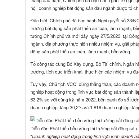
tháng đầu năm, Chính phủ đã ban hành gần 10 nghị quy
hội, doanh nghiệp bất động sản đầu ngành được tổ chứ
Đặc biệt, Chính phủ đã ban hành Nghị quyết số 33/NQ
trường bất động sản phát triển an toàn, lành mạnh, 
tướng Chính phủ và mới đây ngày 27/5/2023, tại Công
ngành, địa phương thực hiện nhiều nhiệm vụ, giải pháp
động sản phát triển an toàn, lành mạnh, bền vững.
Tổ công tác cùng Bộ Xây dựng, Bộ Tài chính, Ngân 
trương, tích cực triển khai, thực hiện các nhiệm vụ đ
Tuy vậy, Chủ tịch VCCI cũng thẳng thắn, các doanh n
nghiệp hoạt động trong lĩnh vực bất động sản thành l
63,2% so với cùng kỳ năm 2022, bên cạnh đó số lượng 
doanh nghiệp, tăng 30,2% và 1.816 doanh nghiệp, tăn
Diễn đàn Phát triển bền vững thị trường bất động sả
NGUYỄN MINH CHÁNH
TRƯƠNG C
 viên :
Hội viên :
“
Doanh nghiệp hoạt động trong lĩnh vực kinh doanh bấ
ng Ty TNHH MTV Nhà Đất Cần Thơ 9999
Công Ty Cổ Phần Côn