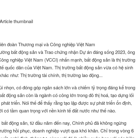
iên đoàn Thương mại và Công nghiệp Việt Nam
 trường bất động sản và Trao chứng nhận Dự án đáng sống 2023, ông
ng nghiệp Việt Nam (VCCI) nhấn mạnh, bất động sản là thị trường
inh tế quốc dân của Việt Nam. Thị trường bất động sản vừa có hệ sinh
khác như: Thị trường tài chính, thị trường lao động...
ũi nhọn, có đóng góp ngân sách lớn và chiếm tỷ trọng đáng kể trong
t động sản còn là ngành có công lớn trong đô thị hoá, tạo dựng lối
át triển. Nói thế để thấy rằng tạo lập được sự phát triển ổn định,
tới có tầm quan trọng với nền kinh tế đất nước như thế nào.
vực bất động sản, từ đầu năm đến nay, Chính phủ đã không ngừng
trường hồi phục, doanh nghiệp vượt qua khó khăn. Chỉ trong vòng 6