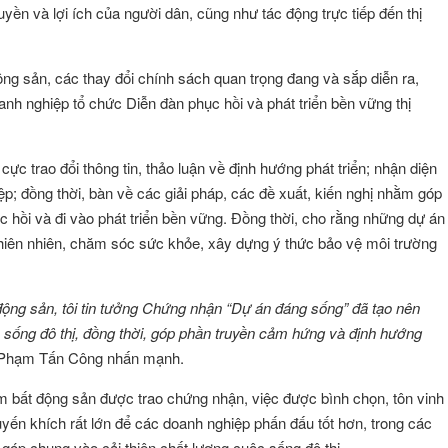
uyền và lợi ích của người dân, cũng như tác động trực tiếp đến thị
ộng sản, các thay đổi chính sách quan trọng đang và sắp diễn ra,
nh nghiệp tổ chức Diễn đàn phục hồi và phát triển bền vững thị
cực trao đổi thông tin, thảo luận về định hướng phát triển; nhận diện
p; đồng thời, bàn về các giải pháp, các đề xuất, kiến nghị nhằm góp
c hồi và đi vào phát triển bền vững. Đồng thời, cho rằng những dự án
thiên nhiên, chăm sóc sức khỏe, xây dựng ý thức bảo vệ môi trường
t động sản, tôi tin tưởng Chứng nhận “Dự án đáng sống” đã tạo nên
sống đô thị, đồng thời, góp phần truyền cảm hứng và định hướng
 Phạm Tấn Công nhấn mạnh.
m bất động sản được trao chứng nhận, việc được bình chọn, tôn vinh
yến khích rất lớn để các doanh nghiệp phấn đấu tốt hơn, trong các
g góp chung vào cải thiện chất lượng cuộc sống đô thị.