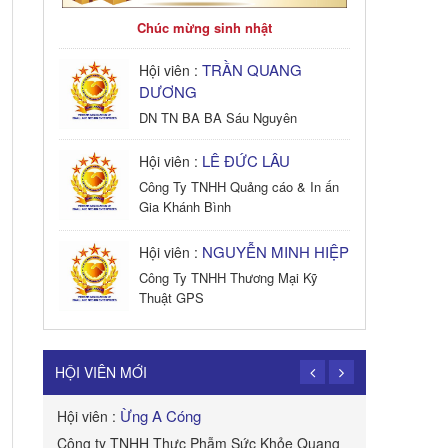
Chúc mừng sinh nhật
TRẦN QUANG
Hội viên :
DƯƠNG
DN TN BA BA Sáu Nguyên
LÊ ĐỨC LÂU
Hội viên :
Công Ty TNHH Quảng cáo & In ấn
Gia Khánh Bình
NGUYỄN MINH HIỆP
Hội viên :
Công Ty TNHH Thương Mại Kỹ
Thuật GPS
TRẦN TRỌNG
Hội viên :
PHONG
HỘI VIÊN MỚI
Công Ty TNHH Dịch vụ Cuộc Sống
Hạnh Phúc
Ừng A Cóng
Hội viên :
Hội viên :
B&W
Công ty TNHH Thực Phẫm Sức Khỏe Quang
ROYAL APE