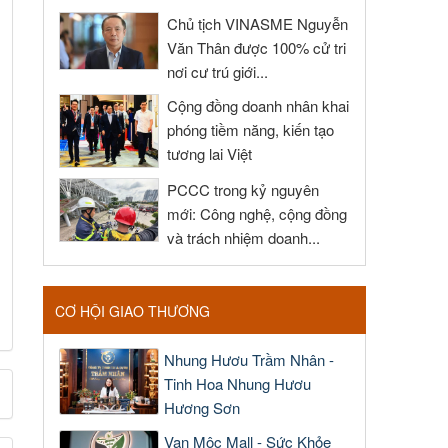
Chủ tịch VINASME Nguyễn
Văn Thân được 100% cử tri
nơi cư trú giới...
Cộng đồng doanh nhân khai
phóng tiềm năng, kiến tạo
tương lai Việt
PCCC trong kỷ nguyên
mới: Công nghệ, cộng đồng
và trách nhiệm doanh...
CƠ HỘI GIAO THƯƠNG
Nhung Hươu Trầm Nhân -
Tinh Hoa Nhung Hươu
Hương Sơn
Vạn Mộc Mall - Sức Khỏe