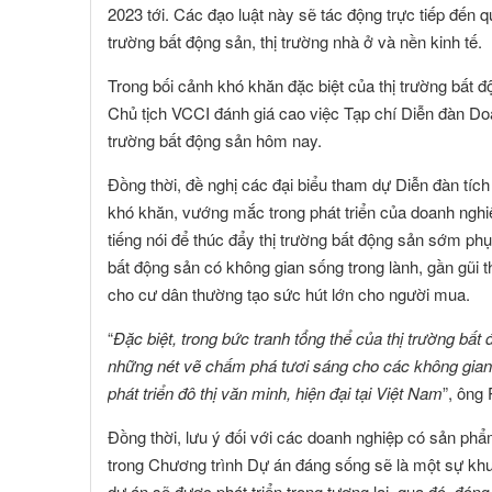
2023 tới. Các đạo luật này sẽ tác động trực tiếp đến q
trường bất động sản, thị trường nhà ở và nền kinh tế.
Trong bối cảnh khó khăn đặc biệt của thị trường bất đ
Chủ tịch VCCI đánh giá cao việc Tạp chí Diễn đàn Doa
trường bất động sản hôm nay.
Đồng thời, đề nghị các đại biểu tham dự Diễn đàn tích 
khó khăn, vướng mắc trong phát triển của doanh nghiệ
tiếng nói để thúc đẩy thị trường bất động sản sớm phụ
bất động sản có không gian sống trong lành, gần gũi 
cho cư dân thường tạo sức hút lớn cho người mua.
“
Đặc biệt, trong bức tranh tổng thể của thị trường bấ
những nét vẽ chấm phá tươi sáng cho các không gian 
phát triển đô thị văn minh, hiện đại tại Việt Nam
”, ông
Đồng thời, lưu ý đối với các doanh nghiệp có sản phẩ
trong Chương trình Dự án đáng sống sẽ là một sự khu
dự án sẽ được phát triển trong tương lai, qua đó, đón