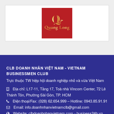
CLB DOANH NHÂN VIỆT NAM - VIETNAM
BUSINESSMEN CLUB
Trực thuộc TW hiệp hội doanh nghiệp nhỏ và vừa Việt Nam
Địa chỉ: L17-11, Tầng 17, Toà nhà Vincom Center, 72 Lê
Thánh Tôn, Phường Sài Gòn, TP. HCM
Điện thoại/Fax: (028) 62.654.999 – Hotline: 0943.85.91.91
Email: info.doanhnhanvietnamclb@gmail.com
Website: clbdoanhnhanvietnam.com - business24h.vn