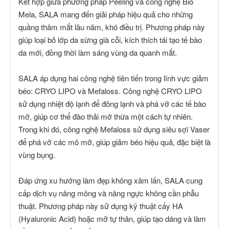
Kết hợp giữa phương pháp Peeling và công nghệ Bio
Mela, SALA mang đến giải pháp hiệu quả cho những
quầng thâm mắt lâu năm, khó điều trị. Phương pháp này
giúp loại bỏ lớp da sừng già cỗi, kích thích tái tạo tế bào
da mới, đồng thời làm sáng vùng da quanh mắt.
SALA áp dụng hai công nghệ tiên tiến trong lĩnh vực giảm
béo: CRYO LIPO và Mefaloss. Công nghệ CRYO LIPO
sử dụng nhiệt độ lạnh để đông lạnh và phá vỡ các tế bào
mỡ, giúp cơ thể đào thải mỡ thừa một cách tự nhiên.
Trong khi đó, công nghệ Mefaloss sử dụng siêu sợi Vaser
để phá vỡ các mô mỡ, giúp giảm béo hiệu quả, đặc biệt là
vùng bụng.
Đáp ứng xu hướng làm đẹp không xâm lấn, SALA cung
cấp dịch vụ nâng mông và nâng ngực không cần phẫu
thuật. Phương pháp này sử dụng kỹ thuật cấy HA
(Hyaluronic Acid) hoặc mỡ tự thân, giúp tạo dáng và làm