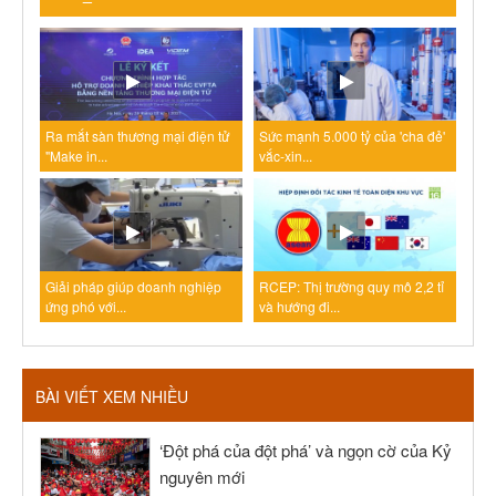
Ra mắt sàn thương mại điện tử
Sức mạnh 5.000 tỷ của 'cha đẻ'
"Make in...
vắc-xin...
Giải pháp giúp doanh nghiệp
RCEP: Thị trường quy mô 2,2 tỉ
ứng phó với...
và hướng đi...
BÀI VIẾT XEM NHIỀU
‘Đột phá của đột phá’ và ngọn cờ của Kỷ
nguyên mới