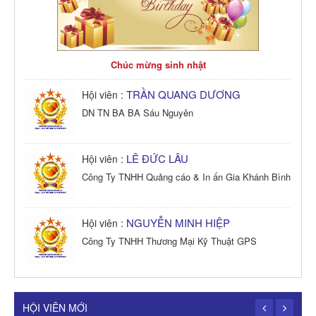
Chúc mừng sinh nhật
TRẦN QUANG DƯƠNG
Hội viên :
DN TN BA BA Sáu Nguyên
LÊ ĐỨC LÂU
Hội viên :
Công Ty TNHH Quảng cáo & In ấn Gia Khánh Bình
NGUYỄN MINH HIỆP
Hội viên :
Công Ty TNHH Thương Mại Kỹ Thuật GPS
TRẦN TRỌNG PHONG
Hội viên :
Công Ty TNHH Dịch vụ Cuộc Sống Hạnh Phúc
HỘI VIÊN MỚI