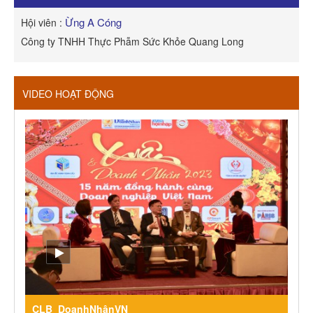
Ừng A Cóng
Hội viên :
H
Công ty TNHH Thực Phẫm Sức Khỏe Quang Long
R
VIDEO HOẠT ĐỘNG
CLB_DoanhNhânVN