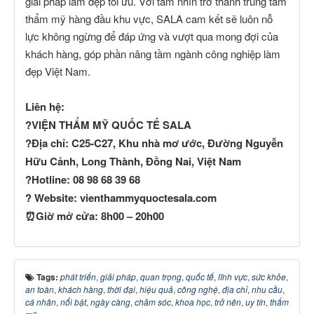
giải pháp làm đẹp tối ưu. Với tầm nhìn trở thành trung tâm
thẩm mỹ hàng đầu khu vực, SALA cam kết sẽ luôn nỗ
lực không ngừng để đáp ứng và vượt qua mong đợi của
khách hàng, góp phần nâng tầm ngành công nghiệp làm
đẹp Việt Nam.
Liên hệ:
?VIỆN THẨM MỸ QUỐC TẾ SALA
?Địa chỉ: C25-C27, Khu nhà mơ ước, Đường Nguyễn
Hữu Cảnh, Long Thành, Đồng Nai, Việt Nam
?Hotline: 08 98 68 39 68
? Website: vienthammyquoctesala.com
⏰Giờ mở cửa: 8h00 – 20h00
Tags:
phát triển
,
giải pháp
,
quan trọng
,
quốc tế
,
lĩnh vực
,
sức khỏe
,
an toàn
,
khách hàng
,
thời đại
,
hiệu quả
,
công nghệ
,
địa chỉ
,
nhu cầu
,
cá nhân
,
nổi bật
,
ngày càng
,
chăm sóc
,
khoa học
,
trở nên
,
uy tín
,
thẩm