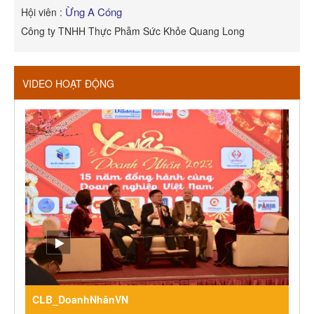
Ừng A Cóng
Hội viên :
H
Công ty TNHH Thực Phẫm Sức Khỏe Quang Long
R
VIDEO HOẠT ĐỘNG
CLB_DoanhNhânVN