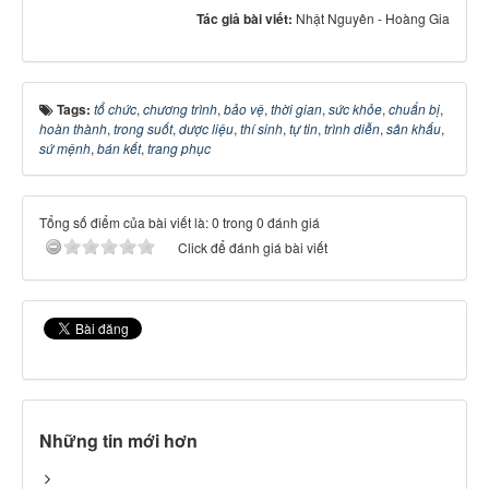
Tác giả bài viết:
Nhật Nguyên - Hoàng Gia
Tags:
tổ chức
,
chương trình
,
bảo vệ
,
thời gian
,
sức khỏe
,
chuẩn bị
,
hoàn thành
,
trong suốt
,
dược liệu
,
thí sinh
,
tự tin
,
trình diễn
,
sân khấu
,
sứ mệnh
,
bán kết
,
trang phục
Tổng số điểm của bài viết là: 0 trong 0 đánh giá
Click để đánh giá bài viết
Những tin mới hơn