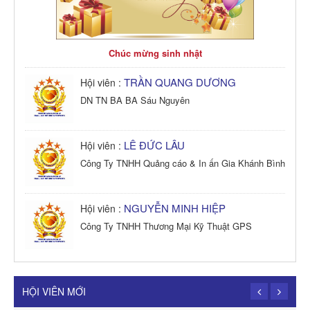
Chúc mừng sinh nhật
TRẦN QUANG DƯƠNG
Hội viên :
DN TN BA BA Sáu Nguyên
LÊ ĐỨC LÂU
Hội viên :
Công Ty TNHH Quảng cáo & In ấn Gia Khánh Bình
NGUYỄN MINH HIỆP
Hội viên :
Công Ty TNHH Thương Mại Kỹ Thuật GPS
TRẦN TRỌNG PHONG
Hội viên :
Công Ty TNHH Dịch vụ Cuộc Sống Hạnh Phúc
HỘI VIÊN MỚI