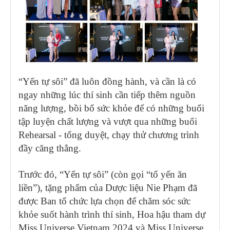
“Yến tự sôi” đã luôn đồng hành, và cần là có
ngay những lúc thí sinh cần tiếp thêm nguồn
năng lượng, bồi bổ sức khỏe để có những buổi
tập luyện chất lượng và vượt qua những buổi
Rehearsal - tổng duyệt, chạy thử chương trình
đầy căng thẳng.
Trước đó, “Yến tự sôi” (còn gọi “tổ yến ăn
liền”), tặng phẩm của Dược liệu Nie Phạm đã
được Ban tổ chức lựa chọn để chăm sóc sức
khỏe suốt hành trình thí sinh, Hoa hậu tham dự
Miss Universe Vietnam 2024 và Miss Universe