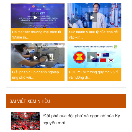
Ra mắt sàn thương mại điện tử
Sức mạnh 5.000 tỷ của 'cha đẻ'
"Make in...
vắc-xin...
Giải pháp giúp doanh nghiệp
RCEP: Thị trường quy mô 2,2 tỉ
ứng phó với...
và hướng đi...
BÀI VIẾT XEM NHIỀU
‘Đột phá của đột phá’ và ngọn cờ của Kỷ
nguyên mới