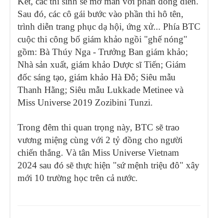
Kết, các thí sinh sẽ mở màn với phần đồng diễn.
Sau đó, các cô gái bước vào phần thi hô tên,
trình diễn trang phục dạ hội, ứng xử... Phía BTC
cuộc thi công bố giám khảo ngồi "ghế nóng"
gồm: Bà Thúy Nga - Trưởng Ban giám khảo;
Nhà sản xuất, giám khảo Dược sĩ Tiến; Giám
đốc sáng tạo, giám khảo Hà Đỗ; Siêu mẫu
Thanh Hằng; Siêu mẫu Lukkade Metinee và
Miss Universe 2019 Zozibini Tunzi.
Trong đêm thi quan trọng này, BTC sẽ trao
vương miệng cùng với 2 tỷ đồng cho người
chiến thắng. Và tân Miss Universe Vietnam
2024 sau đó sẽ thực hiện "sứ mệnh triệu đô" xây
mới 10 trường học trên cả nước.