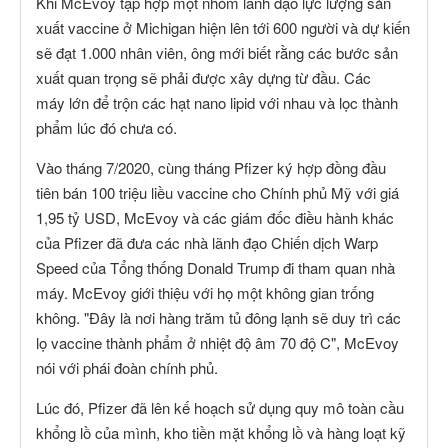
Khi McEvoy tập hợp một nhóm lãnh đạo lực lượng sản
xuất vaccine ở Michigan hiện lên tới 600 người và dự kiến
​​sẽ đạt 1.000 nhân viên, ông mới biết rằng các bước sản
xuất quan trọng sẽ phải được xây dựng từ đầu. Các
máy lớn để trộn các hạt nano lipid với nhau và lọc thành
phẩm lúc đó chưa có.
Vào tháng 7/2020, cùng tháng Pfizer ký hợp đồng đầu
tiên bán 100 triệu liều vaccine cho Chính phủ Mỹ với giá
1,95 tỷ USD, McEvoy và các giám đốc điều hành khác
của Pfizer đã đưa các nhà lãnh đạo Chiến dịch Warp
Speed ​​của Tổng thống Donald Trump đi tham quan nhà
máy. McEvoy giới thiệu với họ một không gian trống
không. "Đây là nơi hàng trăm tủ đông lạnh sẽ duy trì các
lọ vaccine thành phẩm ở nhiệt độ âm 70 độ C", McEvoy
nói với phái đoàn chính phủ.
Lúc đó, Pfizer đã lên kế hoạch sử dụng quy mô toàn cầu
khổng lồ của mình, kho tiền mặt khổng lồ và hàng loạt kỹ