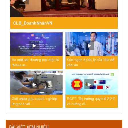
CLB_DoanhNhânVN
Ra mắt sàn thương mại điện tử
Sức mạnh 5.000 tỷ của 'cha đẻ'
"Make in...
vắc-xin...
Giải pháp giúp doanh nghiệp
RCEP: Thị trường quy mô 2,2 tỉ
ứng phó với...
và hướng đi...
BÀI VIẾT XEM NHIỀU