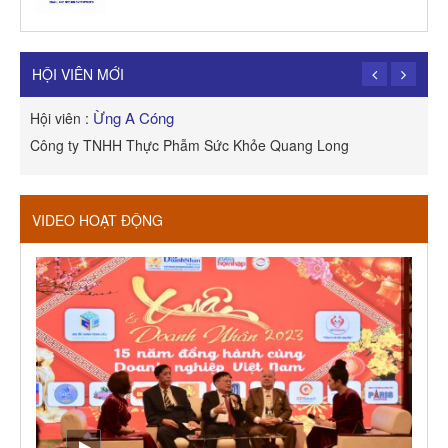
TRẦN TRỌNG PHONG
Hội viên :
Công Ty TNHH Dịch vụ Cuộc Sống Hạnh Phúc
HỘI VIÊN MỚI
Ừng A Cóng
Hội viên :
H
Công ty TNHH Thực Phẫm Sức Khỏe Quang Long
R
VIDEO HOẠT ĐỘNG