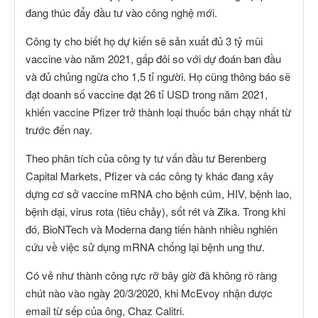
đang thúc đẩy đầu tư vào công nghệ mới.
Công ty cho biết họ dự kiến sẽ sản xuất đủ 3 tỷ mũi
vaccine vào năm 2021, gấp đôi so với dự đoán ban đầu
và đủ chủng ngừa cho 1,5 tỉ người. Họ cũng thông báo sẽ
đạt doanh số vaccine đạt 26 tỉ USD trong năm 2021,
khiến vaccine Pfizer trở thành loại thuốc bán chạy nhất từ
trước đến nay.
Theo phân tích của công ty tư vấn đầu tư Berenberg
Capital Markets, Pfizer và các công ty khác đang xây
dựng cơ sở vaccine mRNA cho bệnh cúm, HIV, bệnh lao,
bệnh dại, virus rota (tiêu chảy), sốt rét và Zika. Trong khi
đó, BioNTech và Moderna đang tiến hành nhiều nghiên
cứu về việc sử dụng mRNA chống lại bệnh ung thư.
Có vẻ như thành công rực rỡ bây giờ đã không rõ ràng
chút nào vào ngày 20/3/2020, khi McEvoy nhận được
email từ sếp của ông, Chaz Calitri.