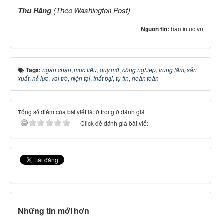
Thu Hằng
(Theo Washington Post)
Nguồn tin:
baotintuc.vn
Tags:
ngăn chặn
,
mục tiêu
,
quy mô
,
công nghiệp
,
trung tâm
,
sản
xuất
,
nỗ lực
,
vai trò
,
hiện tại
,
thất bại
,
tự tin
,
hoàn toàn
Tổng số điểm của bài viết là: 0 trong 0 đánh giá
Click để đánh giá bài viết
Những tin mới hơn