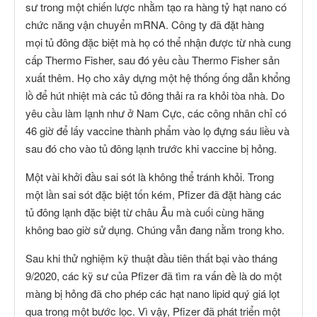
sư trong một chiến lược nhằm tạo ra hàng tỷ hạt nano có
chức năng vận chuyển mRNA. Công ty đã đặt hàng
mọi tủ đông đặc biệt mà họ có thể nhận được từ nhà cung
cấp Thermo Fisher, sau đó yêu cầu Thermo Fisher sản
xuất thêm. Họ cho xây dựng một hệ thống ống dẫn khổng
lồ để hút nhiệt mà các tủ đông thải ra ra khỏi tòa nhà. Do
yêu cầu làm lạnh như ở Nam Cực, các công nhân chỉ có
46 giờ để lấy vaccine thành phẩm vào lọ đựng sáu liều và
sau đó cho vào tủ đông lạnh trước khi vaccine bị hỏng.
Một vài khởi đầu sai sót là không thể tránh khỏi. Trong
một lần sai sót đặc biệt tốn kém, Pfizer đã đặt hàng các
tủ đông lạnh đặc biệt từ châu Âu mà cuối cùng hãng
không bao giờ sử dụng. Chúng vẫn đang nằm trong kho.
Sau khi thử nghiệm kỹ thuật đầu tiên thất bại vào tháng
9/2020, các kỹ sư của Pfizer đã tìm ra vấn đề là do một
màng bị hỏng đã cho phép các hạt nano lipid quý giá lọt
qua trong một bước lọc. Vì vậy, Pfizer đã phát triển một