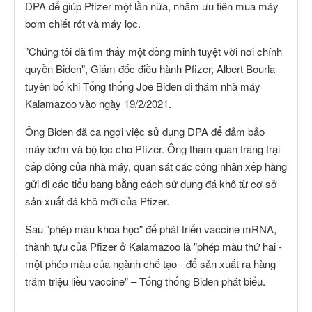
DPA để giúp Pfizer một lần nữa, nhằm ưu tiên mua máy
bơm chiết rót và máy lọc.
"Chúng tôi đã tìm thấy một đồng minh tuyệt vời nơi chính
quyền Biden", Giám đốc điều hành Pfizer, Albert Bourla
tuyên bố khi Tổng thống Joe Biden đi thăm nhà máy
Kalamazoo vào ngày 19/2/2021.
Ông Biden đã ca ngợi việc sử dụng DPA để đảm bảo
máy bơm và bộ lọc cho Pfizer. Ông tham quan trang trại
cấp đông của nhà máy, quan sát các công nhân xếp hàng
gửi đi các tiểu bang bằng cách sử dụng đá khô từ cơ sở
sản xuất đá khô mới của Pfizer.
Sau "phép màu khoa học" để phát triển vaccine mRNA,
thành tựu của Pfizer ở Kalamazoo là "phép màu thứ hai -
một phép màu của ngành chế tạo - để sản xuất ra hàng
trăm triệu liều vaccine" – Tổng thống Biden phát biểu.