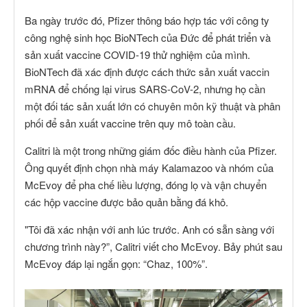
Ba ngày trước đó, Pfizer thông báo hợp tác với công ty
công nghệ sinh học BioNTech của Đức để phát triển và
sản xuất vaccine COVID-19 thử nghiệm của mình.
BioNTech đã xác định được cách thức sản xuất vaccin
mRNA để chống lại virus SARS-CoV-2, nhưng họ cần
một đối tác sản xuất lớn có chuyên môn kỹ thuật và phân
phối để sản xuất vaccine trên quy mô toàn cầu.
Calitri là một trong những giám đốc điều hành của Pfizer.
Ông quyết định chọn nhà máy Kalamazoo và nhóm của
McEvoy để pha chế liều lượng, đóng lọ và vận chuyển
các hộp vaccine được bảo quản bằng đá khô.
"Tôi đã xác nhận với anh lúc trước. Anh có sẵn sàng với
chương trình này?”, Calitri viết cho McEvoy. Bảy phút sau
McEvoy đáp lại ngắn gọn: “Chaz, 100%”.