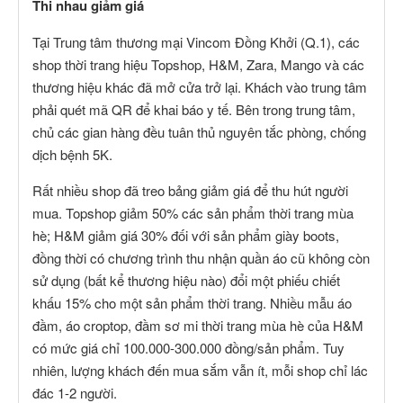
Thi nhau giảm giá
Tại Trung tâm thương mại Vincom Đồng Khởi (Q.1), các
shop thời trang hiệu Topshop, H&M, Zara, Mango và các
thương hiệu khác đã mở cửa trở lại. Khách vào trung tâm
phải quét mã QR để khai báo y tế. Bên trong trung tâm,
chủ các gian hàng đều tuân thủ nguyên tắc phòng, chống
dịch bệnh 5K.
Rất nhiều shop đã treo bảng giảm giá để thu hút người
mua. Topshop giảm 50% các sản phẩm thời trang mùa
hè; H&M giảm giá 30% đối với sản phẩm giày boots,
đồng thời có chương trình thu nhận quần áo cũ không còn
sử dụng (bất kể thương hiệu nào) đổi một phiếu chiết
khấu 15% cho một sản phẩm thời trang. Nhiều mẫu áo
đầm, áo croptop, đầm sơ mi thời trang mùa hè của H&M
có mức giá chỉ 100.000-300.000 đồng/sản phẩm. Tuy
nhiên, lượng khách đến mua sắm vẫn ít, mỗi shop chỉ lác
đác 1-2 người.