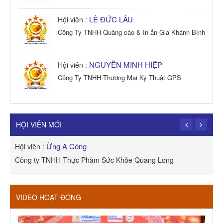
LÊ ĐỨC LÂU
Hội viên :
Công Ty TNHH Quảng cáo & In ấn Gia Khánh Bình
NGUYỄN MINH HIỆP
Hội viên :
Công Ty TNHH Thương Mại Kỹ Thuật GPS
TRẦN TRỌNG PHONG
Hội viên :
Công Ty TNHH Dịch vụ Cuộc Sống Hạnh Phúc
HỘI VIÊN MỚI
Ừng A Cóng
Hội viên :
H
Công ty TNHH Thực Phẫm Sức Khỏe Quang Long
R
VIDEO HOẠT ĐỘNG