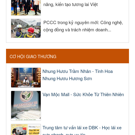
năng, kiến tạo tương lai Việt
PCCC trong kỷ nguyên mới: Công nghệ,
cộng đồng và trách nhiệm doanh...
CƠ HỘI GIAO THƯƠNG
Nhung Hươu Trầm Nhân - Tinh Hoa
Nhung Hươu Hương Sơn
Vạn Mộc Mall - Sức Khỏe Từ Thiên Nhiên
Trung tâm tư vấn lái xe DBK - Học lái xe
cực nhanh, cực uy tín