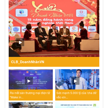
CLB_DoanhNhânVN
Ra mắt sàn thương mại điện tử
Sức mạnh 5.000 tỷ của 'cha đẻ'
"Make in...
vắc-xin...