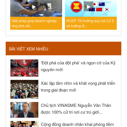
Giải pháp giúp doanh nghiệp
RCEP: Thị trường quy mô 2,2 tỉ
ứng phó với...
và hướng đi...
BÀI VIẾT XEM NHIỀU
‘Đột phá của đột phá’ và ngọn cờ của Kỷ
nguyên mới
Xác lập tầm nhìn và khát vọng phát triển
trong giai đoạn mới
Chủ tịch VINASME Nguyễn Văn Thân
được 100% cử tri nơi cư trú giới...
Cộng đồng doanh nhân khai phóng tiềm