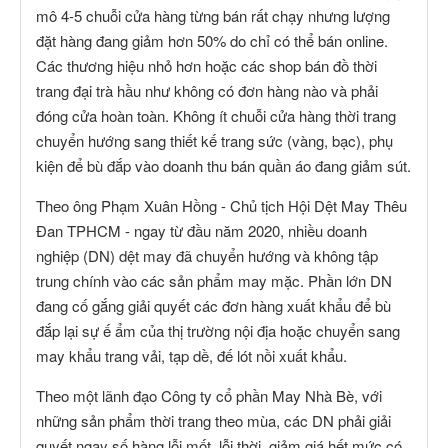
mô 4-5 chuỗi cửa hàng từng bán rất chạy nhưng lượng
đặt hàng đang giảm hơn 50% do chỉ có thể bán online.
Các thương hiệu nhỏ hơn hoặc các shop bán đồ thời
trang đại trà hầu như không có đơn hàng nào và phải
đóng cửa hoàn toàn. Không ít chuỗi cửa hàng thời trang
chuyển hướng sang thiết kế trang sức (vàng, bạc), phụ
kiện để bù đắp vào doanh thu bán quần áo đang giảm sút.
Theo ông Phạm Xuân Hồng - Chủ tịch Hội Dệt May Thêu
Đan TPHCM - ngay từ đầu năm 2020, nhiều doanh
nghiệp (DN) dệt may đã chuyển hướng và không tập
trung chính vào các sản phẩm may mặc. Phần lớn DN
đang cố gắng giải quyết các đơn hàng xuất khẩu để bù
đắp lại sự ế ẩm của thị trường nội địa hoặc chuyển sang
may khẩu trang vải, tạp dề, đế lót nồi xuất khẩu.
Theo một lãnh đạo Công ty cổ phần May Nhà Bè, với
những sản phẩm thời trang theo mùa, các DN phải giải
quyết ngay số hàng lỗi mốt, lỗi thời, giảm giá hết mức có