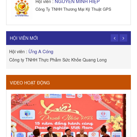
NGUYỄN MINH HIỆP
Hội viên :
Công Ty TNHH Thương Mại Kỹ Thuật GPS
TRẦN TRỌNG PHONG
Hội viên :
Công Ty TNHH Dịch vụ Cuộc Sống Hạnh Phúc
HỘI VIÊN MỚI
Ừng A Cóng
Hội viên :
H
Công ty TNHH Thực Phẫm Sức Khỏe Quang Long
R
VIDEO HOẠT ĐỘNG