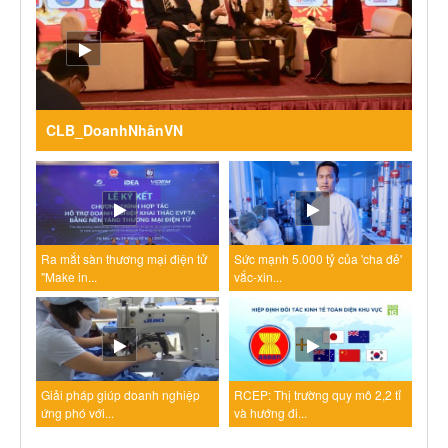
CLB_DoanhNhânVN
Ra mắt sàn thương mại điện tử
Sức mạnh 5.000 tỷ của 'cha đẻ'
"Make in...
vắc-xin...
Giải pháp giúp doanh nghiệp
RCEP: Thị trường quy mô 2,2 tỉ
ứng phó với...
và hướng đi...