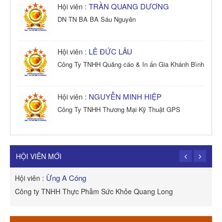
TRẦN QUANG DƯƠNG
Hội viên :
DN TN BA BA Sáu Nguyên
LÊ ĐỨC LÂU
Hội viên :
Công Ty TNHH Quảng cáo & In ấn Gia Khánh Bình
NGUYỄN MINH HIỆP
Hội viên :
Công Ty TNHH Thương Mại Kỹ Thuật GPS
TRẦN TRỌNG PHONG
Hội viên :
Công Ty TNHH Dịch vụ Cuộc Sống Hạnh Phúc
HỘI VIÊN MỚI
Ừng A Cóng
Hội viên :
H
Công ty TNHH Thực Phẫm Sức Khỏe Quang Long
R