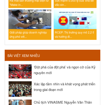
Ra mắt sàn thương mại điện tử
Sức mạnh 5.000 tỷ của 'cha đẻ'
"Make in...
vắc-xin...
Giải pháp giúp doanh nghiệp
RCEP: Thị trường quy mô 2,2 tỉ
ứng phó với...
và hướng đi...
BÀI VIẾT XEM NHIỀU
‘Đột phá của đột phá’ và ngọn cờ của Kỷ
nguyên mới
Xác lập tầm nhìn và khát vọng phát triển
trong giai đoạn mới
Chủ tịch VINASME Nguyễn Văn Thân