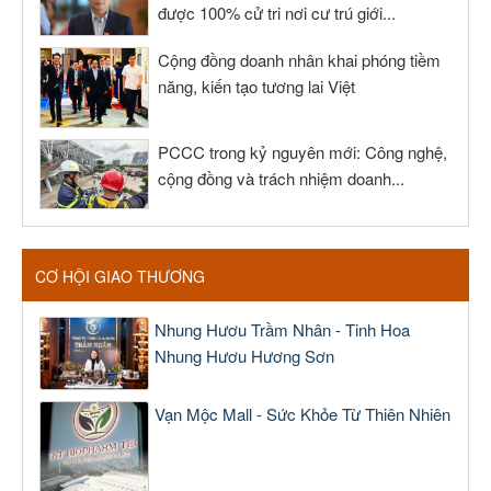
được 100% cử tri nơi cư trú giới...
Cộng đồng doanh nhân khai phóng tiềm
năng, kiến tạo tương lai Việt
PCCC trong kỷ nguyên mới: Công nghệ,
cộng đồng và trách nhiệm doanh...
CƠ HỘI GIAO THƯƠNG
Nhung Hươu Trầm Nhân - Tinh Hoa
Nhung Hươu Hương Sơn
Vạn Mộc Mall - Sức Khỏe Từ Thiên Nhiên