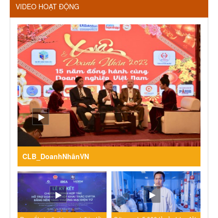
VIDEO HOẠT ĐỘNG
CLB_DoanhNhânVN