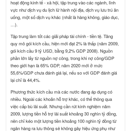
hoạt động kinh tế - xã hội, tập trung vào các ngành, lĩnh
vực như dịch vụ du lịch lữ hành nội địa, dịch vụ lưu trú ăn
uống, một số dịch vụ khác (nhất là hàng không, giáo dục,
…).
Tập trung làm tốt các giải pháp tài chính - tiền tệ. Tăng
quy mô gói kích cầu, hiện mới đạt 2% là thấp (năm 2009,
gói kích cầu 9 tỷ USD, bằng 9,2% GDP 2008). Nguồn
phần lớn lấy từ nguồn nợ công, trong khi nợ công/GDP
theo giới hạn là 65% GDP, năm 2020 mới ở mức
55,6%/GDP chưa đánh giá lại, nếu so với GDP đánh giá
lại chỉ là 44,4%.
Phương thức kích cầu mà các nước đang áp dụng có
nhiều. Ngoài các khoản hỗ trợ khác, có thể thông qua
việc cấp bù lãi suất. Nhưng cần rút kinh nghiệm năm
2009, lượng tiền hỗ trợ lãi suất khoảng 30 nghìn tỷ đồng,
nên chỉ kéo một lượng tiền khoảng 100 nghìn tỷ đồng từ
ngân hàng ra lưu thông sẽ không gây hiệu ứng phụ như