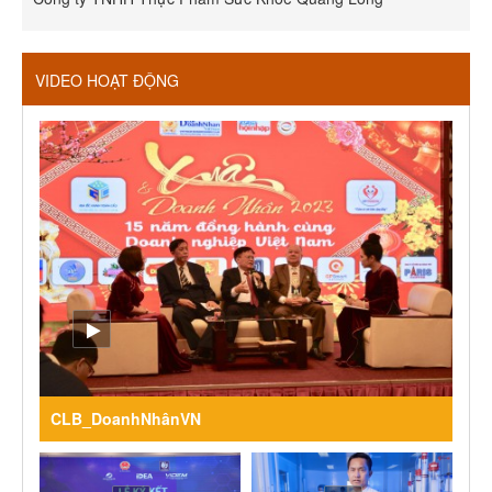
VIDEO HOẠT ĐỘNG
CLB_DoanhNhânVN