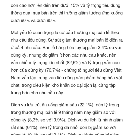
còn cao hơn lên đến trên dưới 15% và tỷ trọng tiêu dùng
thông qua mua bán trên thị trường giảm tương ứng xuống
dưới 90% và dưới 85%.
Một yếu tố quan trọng là cơ cấu thương mại bán lẻ theo
nhu cầu tiêu dùng. Sự sút giảm thương mại bán lẻ diễn ra
ở cả 4 nhu cầu. Bán lẻ hàng hóa tuy bị giảm 3,4% so với
cùng kỳ, nhưng do giảm ít hơn các nhu cầu khác, nên
vẫn chiếm tỷ trọng lớn nhất (82,6%) và tỷ trọng vẫn cao
hơn của cùng kỳ (76,7%) - chứng tỏ người tiêu dùng Việt
Nam vẫn tập trung vào tiêu dùng sản phẩm hàng hóa vật
chất; trong điều kiện khó khăn do đại dịch lại càng tập
trung hơn cho nhu cầu này.
Dịch vụ lưu trú, ăn uống giảm sâu (22,1%), nên tỷ trọng
trong thương mại bán lẻ 9 tháng năm nay giảm so với
cùng kỳ (8,3% so với 9,9%). Dịch vụ du lịch lữ hành giảm
rất sâu (64%), nên tỷ trọng đã nhỏ, còn bị giảm so với
cùng kỳ (0,1% so với 0,4%). Dịch vụ khác cũng bị giảm