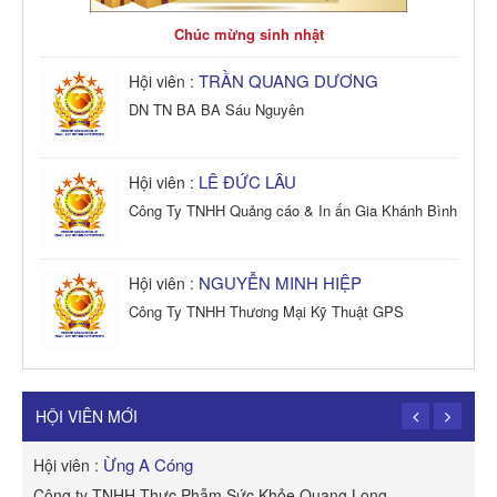
Chúc mừng sinh nhật
TRẦN QUANG DƯƠNG
Hội viên :
DN TN BA BA Sáu Nguyên
LÊ ĐỨC LÂU
Hội viên :
Công Ty TNHH Quảng cáo & In ấn Gia Khánh Bình
NGUYỄN MINH HIỆP
Hội viên :
Công Ty TNHH Thương Mại Kỹ Thuật GPS
TRẦN TRỌNG PHONG
Hội viên :
Công Ty TNHH Dịch vụ Cuộc Sống Hạnh Phúc
HỘI VIÊN MỚI
Ừng A Cóng
Hội viên :
H
Công ty TNHH Thực Phẫm Sức Khỏe Quang Long
R