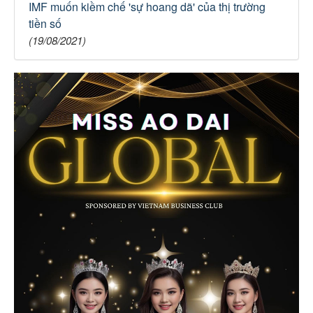
IMF muốn kiềm chế 'sự hoang dã' của thị trường
tiền số
(19/08/2021)