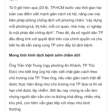
Từ 0 giờ hôm qua (23-8), TP.HCM bước vào thời gian hai
tuần cao điểm siết mạnh giãn cách xã hội, nâng cao các
biện pháp phòng chống dịch với phương châm “xây dựng
mỗi phường/xã, thị trấn; mỗi cơ quan, nhà máy, xí nghiệp
là một pháo đài chống dịch”. Theo đó, đa số người dân TP
đều đồng tình với quyết định trên của chính quyền và cho
biết họ đã sẵn sàng cùng TP sớm đẩy lùi dịch bệnh.
Mong tình hình dịch bệnh sớm chấm dứt
Ông Trần Việt Trung (ngụ phường An Khánh, TP Thủ
Đức) cho biết ông ủng hộ việc siết chặt giãn cách theo
chủ trương của TP. Theo ông, nếu việc giãn cách triệt để
được thực hiện đúng như chủ trương mà TP đưa ra thì sẽ
hạn chế được lây nhiễm. Bởi lâu nay chúng ta vẫn làm
nhưng người dân vẫn còn ra đường khá đông; nhiều nhà,
khu phố, con hẻm vẫn giao tiếp với nhau như bình
thường.