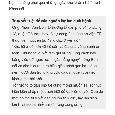
bệnh, chống chọi qua những ngày khó khăn nhất” - anh
Khoa nói.
Truy vết triệt để các nguồn lây lan dịch bệnh
Ông Phạm Văn Bòn, tổ trưởng tổ dân phố 84, phường
12, quận Gò Vấp, bày tỏ sự đồng tình, ủng hộ việc TP
thực hiện nguyên tắc “ai ở đâu ở yên đó”.
“Khu tôi ở có hơn 40 hộ dân và đang là vùng xanh an
toàn. Chúng tôi quyết tâm giữ vững vùng xanh này
bằng việc cử người canh gác hằng ngày” - ông Bòn
nói và cho biết tổ thực hiện giãn cách gần ba tháng
nên người dân trong khu vực đã dần quen với việc
không ra khỏi nhà.
Tổ trưởng tổ dân phố 84 cũng mong muốn TP sẽ thực
hiện biện pháp một cách triệt để và kiên quyết. Qua đó
mới có thể truy vết các nguồn tiếp xúc, lây lan dịch
bệnh và số ca nhiễm mới trong cộng đồng.