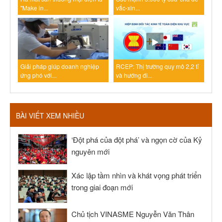
"Make in...
vắc-xin...
Giải pháp giúp doanh nghiệp
RCEP: Thị trường quy mô 2,2 tỉ
ứng phó với...
và hướng đi...
BÀI VIẾT XEM NHIỀU
‘Đột phá của đột phá’ và ngọn cờ của Kỷ
nguyên mới
Xác lập tầm nhìn và khát vọng phát triển
trong giai đoạn mới
Chủ tịch VINASME Nguyễn Văn Thân