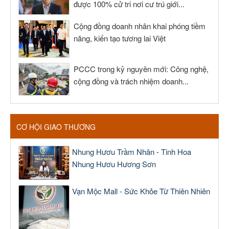
được 100% cử tri nơi cư trú giới...
Cộng đồng doanh nhân khai phóng tiềm
năng, kiến tạo tương lai Việt
PCCC trong kỷ nguyên mới: Công nghệ,
cộng đồng và trách nhiệm doanh...
CƠ HỘI GIAO THƯƠNG
Nhung Hươu Trầm Nhân - Tinh Hoa
Nhung Hươu Hương Sơn
Vạn Mộc Mall - Sức Khỏe Từ Thiên Nhiên