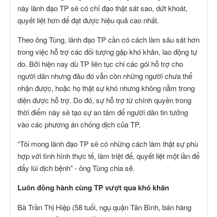
này lãnh đạo TP sẽ có chỉ đạo thật sát sao, dứt khoát,
quyết liệt hơn để đạt được hiệu quả cao nhất.
Theo ông Tùng, lãnh đạo TP cần có cách làm sâu sát hơn
trong việc hỗ trợ các đối tượng gặp khó khăn, lao động tự
do. Bởi hiện nay dù TP liên tục chi các gói hỗ trợ cho
người dân nhưng đâu đó vẫn còn những người chưa thể
nhận được, hoặc họ thật sự khó nhưng không nằm trong
diện được hỗ trợ. Do đó, sự hỗ trợ từ chính quyền trong
thời điểm này sẽ tạo sự an tâm để người dân tin tưởng
vào các phương án chống dịch của TP.
“Tôi mong lãnh đạo TP sẽ có những cách làm thật sự phù
hợp với tình hình thực tế, làm triệt để, quyết liệt một lần để
đẩy lùi dịch bệnh” - ông Tùng chia sẻ.
Luôn đồng hành cùng TP vượt qua khó khăn
Bà Trần Thị Hiệp (58 tuổi, ngụ quận Tân Bình, bán hàng