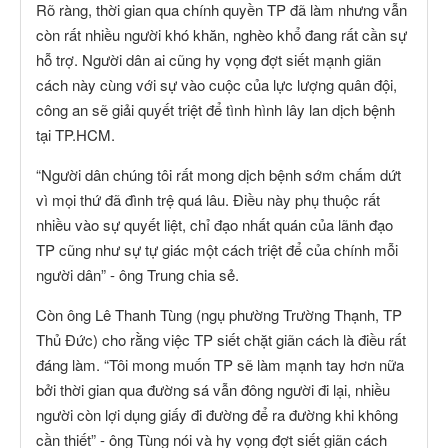
Rõ ràng, thời gian qua chính quyền TP đã làm nhưng vẫn
còn rất nhiều người khó khăn, nghèo khổ đang rất cần sự
hỗ trợ. Người dân ai cũng hy vọng đợt siết mạnh giãn
cách này cùng với sự vào cuộc của lực lượng quân đội,
công an sẽ giải quyết triệt để tình hình lây lan dịch bệnh
tại TP.HCM.
“Người dân chúng tôi rất mong dịch bệnh sớm chấm dứt
vì mọi thứ đã đình trệ quá lâu. Điều này phụ thuộc rất
nhiều vào sự quyết liệt, chỉ đạo nhất quán của lãnh đạo
TP cũng như sự tự giác một cách triệt để của chính mỗi
người dân” - ông Trung chia sẻ.
Còn ông Lê Thanh Tùng (ngụ phường Trường Thạnh, TP
Thủ Đức) cho rằng việc TP siết chặt giãn cách là điều rất
đáng làm. “Tôi mong muốn TP sẽ làm mạnh tay hơn nữa
bởi thời gian qua đường sá vẫn đông người đi lại, nhiều
người còn lợi dụng giấy đi đường để ra đường khi không
cần thiết” - ông Tùng nói và hy vọng đợt siết giãn cách