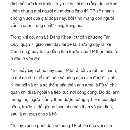
đình hết sức khó khăn. Tuy nhiên, tôi cho rằng dù có khó
khăn nhưng mọi người cùng đồng lòng thì TP sẽ nhanh
chóng vượt qua giai đoạn này, bởi tính mạng con người
vẫn là quan trọng nhất” - ông Sang nói.
Trong khi đó, anh Lê Đăng Khoa (cư dân phường Tân
Quy, quận 7, giáo viên dạy lái xe tại Trường dạy lái xe
Cửu Long) bày tỏ sự đồng tình trước việc TP thực hiện “ai
ở đâu ở yên đó”.
“Tôi thấy biện pháp này của TP là rất tốt và rất tán thành,
vì chỉ có như thế mới có khả năng dập dịch được” - anh
Khoa nói và chia sẻ thêm bản thân anh từng là F0 vì chủ
quan khi đi ra ngoài và tiếp xúc nơi công cộng. Do đó, anh
mong mọi người cần ý thức được sự nguy hiểm của dịch
bệnh, trước là để giữ an toàn cho bản thân và gia đình,
sau là an toàn cho xã hội.
“Tôi hy vọng người dân sẽ cùng TP chiến đấu với dịch