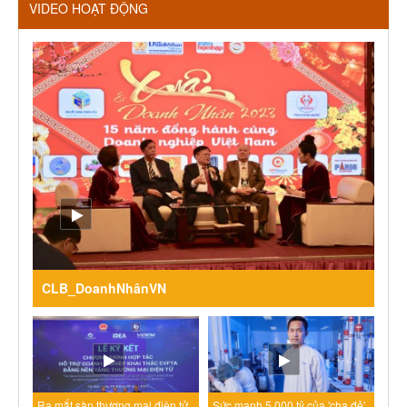
VIDEO HOẠT ĐỘNG
CLB_DoanhNhânVN
Ra mắt sàn thương mại điện tử
Sức mạnh 5.000 tỷ của 'cha đẻ'