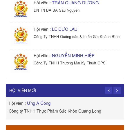
TRẦN QUANG DƯƠNG
Hội viên :
DN TN BA BA Sáu Nguyên
LÊ ĐỨC LÂU
Hội viên :
Công Ty TNHH Quảng cáo & In ấn Gia Khánh Bình
NGUYỄN MINH HIỆP
Hội viên :
Công Ty TNHH Thương Mại Kỹ Thuật GPS
TRẦN TRỌNG PHONG
Hội viên :
Công Ty TNHH Dịch vụ Cuộc Sống Hạnh Phúc
HỘI VIÊN MỚI
Ừng A Cóng
Hội viên :
H
Công ty TNHH Thực Phẫm Sức Khỏe Quang Long
R