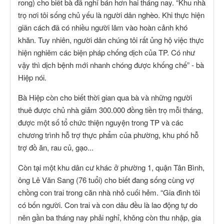
rong) cho biết bà đã nghỉ bán hơn hai tháng nay. “Khu nhà
trọ nơi tôi sống chủ yếu là người dân nghèo. Khi thực hiện
giãn cách đã có nhiều người lâm vào hoàn cảnh khó
khăn. Tuy nhiên, người dân chúng tôi rất ủng hộ việc thực
hiện nghiêm các biện pháp chống dịch của TP. Có như
vậy thì dịch bệnh mới nhanh chóng được khống chế” - bà
Hiệp nói.
Bà Hiệp còn cho biết thời gian qua bà và những người
thuê được chủ nhà giảm 300.000 đồng tiền trọ mỗi tháng,
được một số tổ chức thiện nguyện trong TP và các
chương trình hỗ trợ thực phẩm của phường, khu phố hỗ
trợ đồ ăn, rau củ, gạo...
Còn tại một khu dân cư khác ở phường 1, quận Tân Bình,
ông Lê Văn Sang (76 tuổi) cho biết đang sống cùng vợ
chồng con trai trong căn nhà nhỏ cuối hẻm. “Gia đình tôi
có bốn người. Con trai và con dâu đều là lao động tự do
nên gần ba tháng nay phải nghỉ, không còn thu nhập, gia