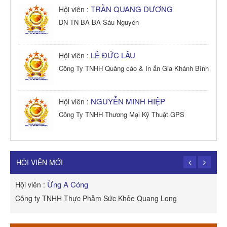
TRẦN QUANG DƯƠNG
Hội viên :
DN TN BA BA Sáu Nguyên
LÊ ĐỨC LÂU
Hội viên :
Công Ty TNHH Quảng cáo & In ấn Gia Khánh Bình
NGUYỄN MINH HIỆP
Hội viên :
Công Ty TNHH Thương Mại Kỹ Thuật GPS
TRẦN TRỌNG PHONG
Hội viên :
Công Ty TNHH Dịch vụ Cuộc Sống Hạnh Phúc
HỘI VIÊN MỚI
Ừng A Cóng
Hội viên :
H
Công ty TNHH Thực Phẫm Sức Khỏe Quang Long
R