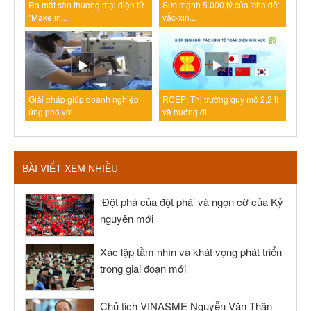
Ra mắt sàn thương mại điện tử
Sức mạnh 5.000 tỷ của 'cha đẻ'
"Make in...
vắc-xin...
Giải pháp giúp doanh nghiệp
RCEP: Thị trường quy mô 2,2 tỉ
ứng phó với...
và hướng đi...
BÀI VIẾT XEM NHIỀU
‘Đột phá của đột phá’ và ngọn cờ của Kỷ
nguyên mới
Xác lập tầm nhìn và khát vọng phát triển
trong giai đoạn mới
Chủ tịch VINASME Nguyễn Văn Thân