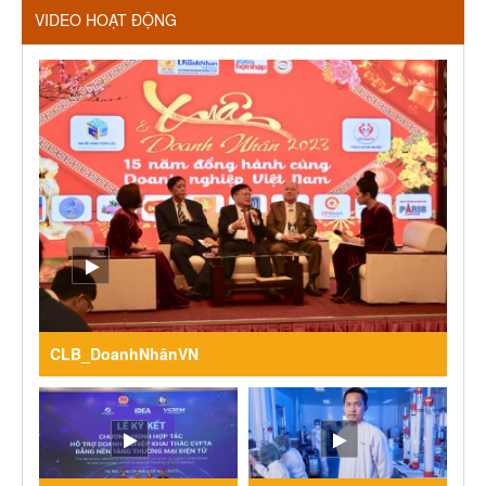
VIDEO HOẠT ĐỘNG
CLB_DoanhNhânVN