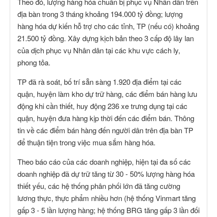
Theo đó, lượng hàng hóa chuẩn bị phục vụ Nhân dân trên
địa bàn trong 3 tháng khoảng 194.000 tỷ đồng; lượng
hàng hóa dự kiến hỗ trợ cho các tỉnh, TP (nếu có) khoảng
21.500 tỷ đồng. Xây dựng kịch bản theo 3 cấp độ lây lan
của dịch phục vụ Nhân dân tại các khu vực cách ly,
phong tỏa.
TP đã rà soát, bố trí sẵn sàng 1.920 địa điểm tại các
quận, huyện làm kho dự trữ hàng, các điểm bán hàng lưu
động khi cần thiết, huy động 236 xe trưng dụng tại các
quận, huyện đưa hàng kịp thời đến các điểm bán. Thông
tin về các điểm bán hàng đến người dân trên địa bàn TP
để thuận tiện trong việc mua sắm hàng hóa.
Theo báo cáo của các doanh nghiệp, hiện tại đa số các
doanh nghiệp đã dự trữ tăng từ 30 - 50% lượng hàng hóa
thiết yếu, các hệ thống phân phối lớn đã tăng cường
lương thực, thực phẩm nhiều hơn (hệ thống Vinmart tăng
gấp 3 - 5 lần lượng hàng; hệ thống BRG tăng gấp 3 lần đối