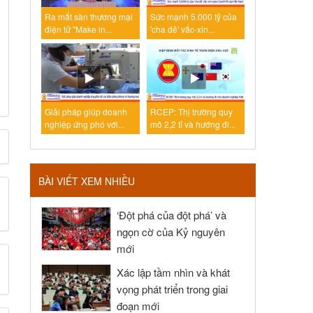
Ra mắt sàn thương mại
Sức mạnh 5.000 tỷ của
điện tử "Make in...
'cha đẻ' vắc-xin...
Giải pháp giúp doanh
RCEP: Thị trường quy
nghiệp ứng phó với...
mô 2,2 tỉ và hướng đi...
BÀI VIẾT XEM NHIỀU
‘Đột phá của đột phá’ và
ngọn cờ của Kỷ nguyên
mới
Xác lập tầm nhìn và khát
vọng phát triển trong giai
đoạn mới