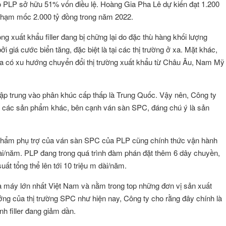
o PLP sở hữu 51% vốn điều lệ. Hoàng Gia Pha Lê dự kiến đạt 1.200
chạm mốc 2.000 tỷ đồng trong năm 2022.
g xuất khẩu filler đang bị chững lại do đặc thù hàng khối lượng
ởi giá cước biển tăng, đặc biệt là tại các thị trường ở xa. Mặt khác,
 qua có xu hướng chuyển đổi thị trường xuất khẩu từ Châu Âu, Nam Mỹ
tập trung vào phân khúc cấp thấp là Trung Quốc. Vậy nên, Công ty
ển các sản phẩm khác, bên cạnh ván sàn SPC, đáng chú ý là sản
 phẩm phụ trợ của ván sàn SPC của PLP cũng chính thức vận hành
ài/năm. PLP đang trong quá trình đàm phán đặt thêm 6 dây chuyền,
ất tổng thể lên tới 10 triệu m dài/năm.
 máy lớn nhất Việt Nam và nằm trong top những đơn vị sản xuất
rưởng của thị trường SPC như hiện nay, Công ty cho rằng đây chính là
nh filler đang giảm dần.