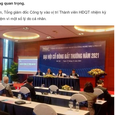
ng quan trọng.
ến, Tổng giám đốc Công ty vào vị trí Thành viên HĐQT nhiệm kỳ
ệm vì một số lý do cá nhân.