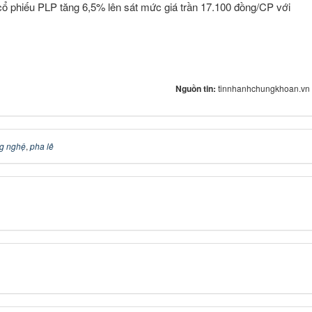
, cổ phiếu PLP tăng 6,5% lên sát mức giá trần 17.100 đồng/CP với
Nguồn tin:
tinnhanhchungkhoan.vn
g nghệ
,
pha lê