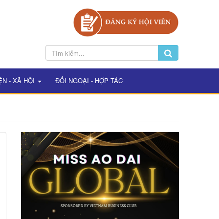
ỆN - XÃ HỘI
ĐỐI NGOẠI - HỢP TÁC