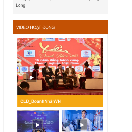
Long
VIDEO HOẠT ĐỘNG
CLB_DoanhNhânVN