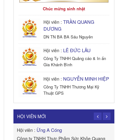
Chúc mừng sinh nhật
TRẦN QUANG
Hội viên :
DƯƠNG
DN TN BA BA Sáu Nguyên
LÊ ĐỨC LÂU
Hội viên :
Công Ty TNHH Quảng cáo & In ấn
Gia Khánh Bình
NGUYỄN MINH HIỆP
Hội viên :
Công Ty TNHH Thương Mại Kỹ
Thuật GPS
TRẦN TRỌNG
Hội viên :
PHONG
HỘI VIÊN MỚI
Công Ty TNHH Dịch vụ Cuộc Sống
Hạnh Phúc
Ừng A Cóng
Hội viên :
Hội viên :
B&W
Công ty TNHH Thực Phẫm Sức Khỏe Quang
ROYAL APE