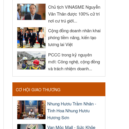
Chủ tịch VINASME Nguyễn
Văn Thân được 100% cử tri
nơi cư trú giới...
Cộng đồng doanh nhân khai
phóng tiềm năng, kiến tạo
tương lai Việt
PCCC trong kỷ nguyên
mới: Công nghệ, cộng đồng
và trách nhiệm doanh...
CƠ HỘI GIAO THƯƠNG
Nhung Hươu Trầm Nhân -
Tinh Hoa Nhung Hươu
Hương Sơn
Vạn Mộc Mall - Sức Khỏe