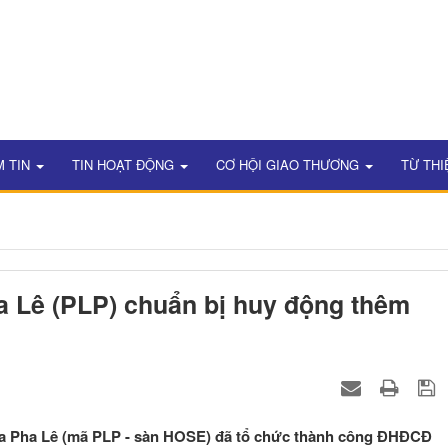
M TIN
TIN HOẠT ĐỘNG
CƠ HỘI GIAO THƯƠNG
TỪ THI
 Lê (PLP) chuẩn bị huy động thêm
a Pha Lê (mã PLP - sàn HOSE) đã tổ chức thành công ĐHĐCĐ