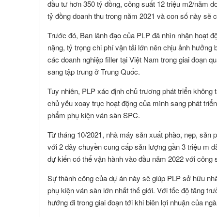
đầu tư hơn 350 tỷ đồng, công suất 12 triệu m2/năm d
Toàn Cầu
tỷ đồng doanh thu trong năm 2021 và con số này sẽ 
Trước đó, Ban lãnh đạo của PLP đã nhìn nhận hoạt độn
nặng, tỷ trọng chi phí vận tải lớn nên chịu ảnh hưởng b
các doanh nghiệp filler tại Việt Nam trong giai đoạn
sang tập trung ở Trung Quốc.
Tuy nhiên, PLP xác định chủ trương phát triển không 
chủ yếu xoay trục hoạt động của mình sang phát tri
phẩm phụ kiện ván sàn SPC.
Từ tháng 10/2021, nhà máy sản xuất phào, nẹp, sản
với 2 dây chuyền cung cấp sản lượng gần 3 triệu m d
dự kiến có thể vận hành vào đầu năm 2022 với công su
Sự thành công của dự án này sẽ giúp PLP sở hữu nhà
phụ kiện ván sàn lớn nhất thế giới. Với tốc độ tăng t
hướng đi trong giai đoạn tới khi biên lợi nhuận của ngà