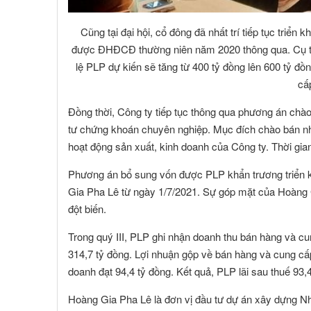
Cũng tại đại hội, cổ đông đã nhất trí tiếp tục triển
được ĐHĐCĐ thường niên năm 2020 thông qua. Cụ thể,
lệ PLP dự kiến sẽ tăng từ 400 tỷ đồng lên 600 tỷ 
cấ
Đồng thời, Công ty tiếp tục thông qua phương án chào
tư chứng khoán chuyên nghiệp. Mục đích chào bán nh
hoạt động sản xuất, kinh doanh của Công ty. Thời gia
Phương án bổ sung vốn được PLP khẩn trương triển k
Gia Pha Lê từ ngày 1/7/2021. Sự góp mặt của Hoàng G
đột biến.
Trong quý III, PLP ghi nhận doanh thu bán hàng và cu
314,7 tỷ đồng. Lợi nhuận gộp về bán hàng và cung cấp
doanh đạt 94,4 tỷ đồng. Kết quả, PLP lãi sau thuế 93,4
NGUYỄN MINH CHÁNH
TRƯƠNG C
 viên :
Hội viên :
Hoàng Gia Pha Lê là đơn vị đầu tư dự án xây dựng N
ng Ty TNHH MTV Nhà Đất Cần Thơ 9999
Công Ty Cổ Phần Côn