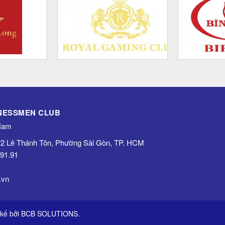
INESSMEN CLUB
 Nam
 72 Lê Thánh Tôn, Phường Sài Gòn, TP. HCM
.91.91
.vn
 kế bởi
BCB SOLUTIONS
.