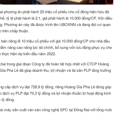
 khai phương án phát hành 20 triệu cổ phiếu cho cổ đông hiện hữu đã
 tỷ lệ phát hành là 2:1, giá phát hành là 10.000 đồng/CP. Vốn điều
đồng. Phương án này đã được trình lên UBCKNN và đang đợi cơ quan
p trên chấp thuận.
 bán riêng lẻ 10 triệu cổ phiếu với giá 10.000 đồng/CP cho nhà đầu
ằm nâng cao năng lực tài chính, bổ sung vốn lưu động phục vụ cho
n thực hiện dự kiến đầu năm 2022.
hai trong giai đoạn Công ty đã hoàn tất hợp nhất với CTCP Hoàng
ia Pha Lê đã giúp doanh thu, lợi nhuận và tài sản PLP tăng trưởng
ng cấp dịch vụ đạt 728,9 tỷ đồng, riêng Hoàng Gia Pha Lê đóng góp
 dịch vụ PLP đạt 70,3 tỷ đồng và lợi nhuận thuần từ hoạt động kinh
 tỷ đồng.
ÔNG VŨ
Đặng Thị Như Ý
Hội viên :
hà máy sản xuất ván sàn công nghệ SPC tại Đồng Nai với tổng mức
g Nghệ Năng Lượng
Công ty TNHH Thương Mại và Dịch Vụ A