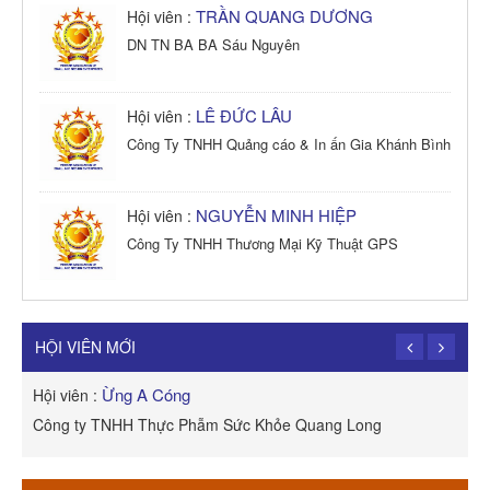
TRẦN QUANG DƯƠNG
Hội viên :
DN TN BA BA Sáu Nguyên
LÊ ĐỨC LÂU
Hội viên :
Công Ty TNHH Quảng cáo & In ấn Gia Khánh Bình
NGUYỄN MINH HIỆP
Hội viên :
Công Ty TNHH Thương Mại Kỹ Thuật GPS
TRẦN TRỌNG PHONG
Hội viên :
Công Ty TNHH Dịch vụ Cuộc Sống Hạnh Phúc
HỘI VIÊN MỚI
Ừng A Cóng
Hội viên :
H
Công ty TNHH Thực Phẫm Sức Khỏe Quang Long
R