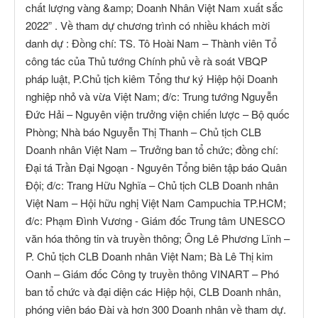
chất lượng vàng &amp; Doanh Nhân Việt Nam xuất sắc
2022” . Về tham dự chương trình có nhiều khách mời
danh dự : Đồng chí: TS. Tô Hoài Nam – Thành viên Tổ
công tác của Thủ tướng Chính phủ về rà soát VBQP
pháp luật, P.Chủ tịch kiêm Tổng thư ký Hiệp hội Doanh
nghiệp nhỏ và vừa Việt Nam; đ/c: Trung tướng Nguyễn
Đức Hải – Nguyên viện trưởng viện chiến lược – Bộ quốc
Phòng; Nhà báo Nguyễn Thị Thanh – Chủ tịch CLB
Doanh nhân Việt Nam – Trưởng ban tổ chức; đồng chí:
Đại tá Trần Đại Ngoạn - Nguyên Tổng biên tập báo Quân
Đội; đ/c: Trang Hữu Nghĩa – Chủ tịch CLB Doanh nhân
Việt Nam – Hội hữu nghị Việt Nam Campuchia TP.HCM;
đ/c: Phạm Đình Vương - Giám đốc Trung tâm UNESCO
văn hóa thông tin và truyền thông; Ông Lê Phương Lĩnh –
P. Chủ tịch CLB Doanh nhân Việt Nam; Bà Lê Thị kim
Oanh – Giám đốc Công ty truyền thông VINART – Phó
ban tổ chức và đại diện các Hiệp hội, CLB Doanh nhân,
phóng viên báo Đài và hơn 300 Doanh nhân về tham dự.