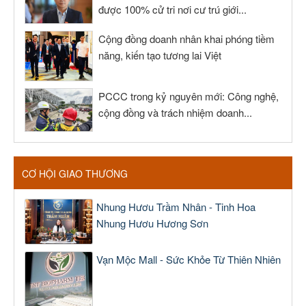
được 100% cử tri nơi cư trú giới...
Cộng đồng doanh nhân khai phóng tiềm
năng, kiến tạo tương lai Việt
PCCC trong kỷ nguyên mới: Công nghệ,
cộng đồng và trách nhiệm doanh...
CƠ HỘI GIAO THƯƠNG
Nhung Hươu Trầm Nhân - Tinh Hoa
Nhung Hươu Hương Sơn
Vạn Mộc Mall - Sức Khỏe Từ Thiên Nhiên