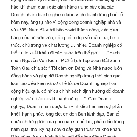
hào khi tham quan các gian hàng trưng bày của các
Doanh nhân doanh nghiệp được vinh doanh trong buổi lễ
hôm nay, ông tự hào vì cộng đồng doanh nghiệp nhỏ và
vừa Việt Nam đã vượt bão covid thành công, các gian
hàng đều có sức vóc, sản phẩm đẹp về mẫu mã, hình
thức, chú trọng về chất lượng,… nhiều Doanh nghiệp có
thể tự tin xuất khẩu đi các nước trên thế giới,…. Doanh
nhân Nguyễn Văn Kiên - P.Chủ tịch Tập đoàn Đất xanh
Toàn Cầu chia sẻ: “ Tôi cảm ơn Đảng và Nhà nước luôn
đồng hành và giúp đỡ Doanh nghiệp trong thời gian qua,
luôn tạo điều kiện và cơ chế tốt để Doanh nghiệp hoạt
động hiệu quả, có nhiều chính sách định hướng để doanh
nghiệp vượt bão covid thành công,…”. Các Doanh
nghiệp, Doanh nhân được tôn vinh đều thể hiện sự phấn
khởi, hạnh phúc, lòng biết ơn đến Ban lãnh đạo, Ban tổ
chức chương trình đã ghi nhận sự nỗ lực, phấn đấu trong
năm qua, thời kỳ hậu covid đầy gian truân và khó khăn.
Đây cũng là sự khích lệ kịp thời để cộng đồng Doanh