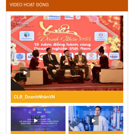
VIDEO HOẠT ĐỘNG
CLB_DoanhNhânVN