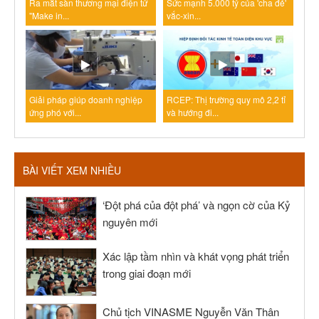
Ra mắt sàn thương mại điện tử
Sức mạnh 5.000 tỷ của 'cha đẻ'
"Make in...
vắc-xin...
Giải pháp giúp doanh nghiệp
RCEP: Thị trường quy mô 2,2 tỉ
ứng phó với...
và hướng đi...
BÀI VIẾT XEM NHIỀU
‘Đột phá của đột phá’ và ngọn cờ của Kỷ
nguyên mới
Xác lập tầm nhìn và khát vọng phát triển
trong giai đoạn mới
Chủ tịch VINASME Nguyễn Văn Thân