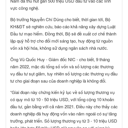
Nam đã thu hút gần 500 triệu USD đầu tư vào các lĩnh
vực công nghệ.
Bộ trưởng Nguyễn Chí Dũng cho biết, thời gian tới, Bộ
KH&ĐT sẽ nghiên cứu, báo cáo khả năng xây dựng Luật
Đầu tư mạo hiểm. Đồng thời, Bộ sẽ đề xuất cơ chế thành
lập quỹ hỗ trợ cho đổi mới sáng tạo, huy động từ nguồn
vốn xã hội hóa, không sử dụng ngân sách nhà nước.
Ông Vũ Quốc Huy - Giám đốc NIC - cho biết, 9 tháng
năm 2022, mặc dù tổng số vốn và số lượng các thương
vụ đầu tư sụt giảm, tuy nhiên số lượng các thương vụ đầu
tư cho giai đoạn sau của doanh nghiệp là không đổi.
“Giai đoạn này chứng kiến kỷ lục về số lượng thương vụ
có quy mô từ 10 - 50 triệu USD, với tổng cộng 10 khoản
đầu tư, gần bằng với cả năm 2021. Điều này cho thấy các
doanh nghiệp đã huy động vốn vào năm ngoái có sự tăng
trưởng, phát triển. Số lượng thương vụ từ 3 - 10 triệu USD
hoặc lớn hơn 50 triệu USD giữ nguyên so với cùng kỳ