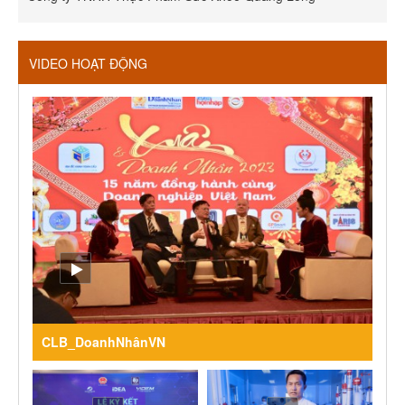
VIDEO HOẠT ĐỘNG
CLB_DoanhNhânVN