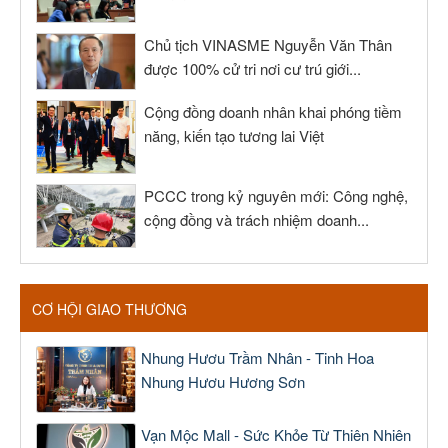
Chủ tịch VINASME Nguyễn Văn Thân
được 100% cử tri nơi cư trú giới...
Cộng đồng doanh nhân khai phóng tiềm
năng, kiến tạo tương lai Việt
PCCC trong kỷ nguyên mới: Công nghệ,
cộng đồng và trách nhiệm doanh...
CƠ HỘI GIAO THƯƠNG
Nhung Hươu Trầm Nhân - Tinh Hoa
Nhung Hươu Hương Sơn
Vạn Mộc Mall - Sức Khỏe Từ Thiên Nhiên