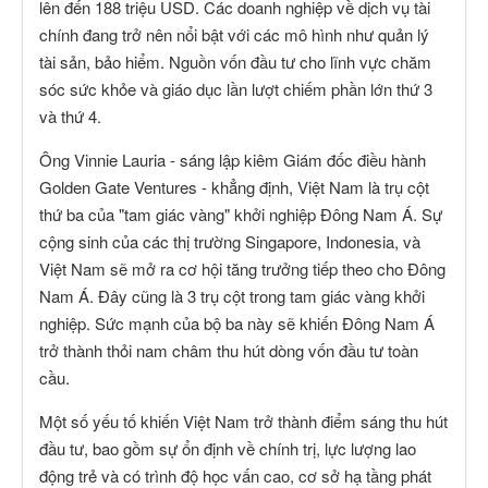
lên đến 188 triệu USD. Các doanh nghiệp về dịch vụ tài
chính đang trở nên nổi bật với các mô hình như quản lý
tài sản, bảo hiểm. Nguồn vốn đầu tư cho lĩnh vực chăm
sóc sức khỏe và giáo dục lần lượt chiếm phần lớn thứ 3
và thứ 4.
Ông Vinnie Lauria - sáng lập kiêm Giám đốc điều hành
Golden Gate Ventures - khẳng định, Việt Nam là trụ cột
thứ ba của "tam giác vàng" khởi nghiệp Đông Nam Á. Sự
cộng sinh của các thị trường Singapore, Indonesia, và
Việt Nam sẽ mở ra cơ hội tăng trưởng tiếp theo cho Đông
Nam Á. Đây cũng là 3 trụ cột trong tam giác vàng khởi
nghiệp. Sức mạnh của bộ ba này sẽ khiến Đông Nam Á
trở thành thỏi nam châm thu hút dòng vốn đầu tư toàn
cầu.
Một số yếu tố khiến Việt Nam trở thành điểm sáng thu hút
đầu tư, bao gồm sự ổn định về chính trị, lực lượng lao
động trẻ và có trình độ học vấn cao, cơ sở hạ tầng phát