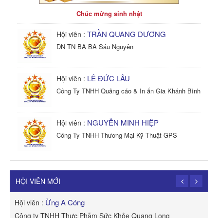
Chúc mừng sinh nhật
TRẦN QUANG DƯƠNG
Hội viên :
DN TN BA BA Sáu Nguyên
LÊ ĐỨC LÂU
Hội viên :
Công Ty TNHH Quảng cáo & In ấn Gia Khánh Bình
NGUYỄN MINH HIỆP
Hội viên :
Công Ty TNHH Thương Mại Kỹ Thuật GPS
TRẦN TRỌNG PHONG
Hội viên :
Công Ty TNHH Dịch vụ Cuộc Sống Hạnh Phúc
HỘI VIÊN MỚI
Ừng A Cóng
Hội viên :
H
Công ty TNHH Thực Phẫm Sức Khỏe Quang Long
R