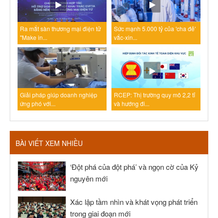
Ra mắt sàn thương mại điện tử
Sức mạnh 5.000 tỷ của 'cha đẻ'
"Make in...
vắc-xin...
Giải pháp giúp doanh nghiệp
RCEP: Thị trường quy mô 2,2 tỉ
ứng phó với...
và hướng đi...
BÀI VIẾT XEM NHIỀU
‘Đột phá của đột phá’ và ngọn cờ của Kỷ
nguyên mới
Xác lập tầm nhìn và khát vọng phát triển
trong giai đoạn mới