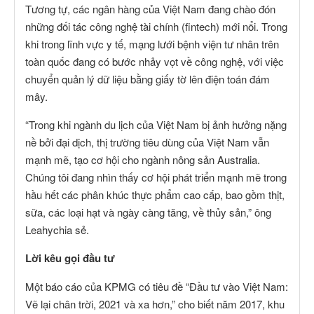
Tương tự, các ngân hàng của Việt Nam đang chào đón
những đối tác công nghệ tài chính (fintech) mới nổi. Trong
khi trong lĩnh vực y tế, mạng lưới bệnh viện tư nhân trên
toàn quốc đang có bước nhảy vọt về công nghệ, với việc
chuyển quản lý dữ liệu bằng giấy tờ lên điện toán đám
mây.
“Trong khi ngành du lịch của Việt Nam bị ảnh hưởng nặng
nề bởi đại dịch, thị trường tiêu dùng của Việt Nam vẫn
mạnh mẽ, tạo cơ hội cho ngành nông sản Australia.
Chúng tôi đang nhìn thấy cơ hội phát triển mạnh mẽ trong
hầu hết các phân khúc thực phẩm cao cấp, bao gồm thịt,
sữa, các loại hạt và ngày càng tăng, về thủy sản,” ông
Leahychia sẻ.
Lời kêu gọi đầu tư
Một báo cáo của KPMG có tiêu đề “Đầu tư vào Việt Nam:
Vẽ lại chân trời, 2021 và xa hơn,” cho biết năm 2017, khu