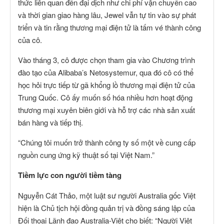
thức liên quan đến đại dịch như chi phí vận chuyển cao
và thời gian giao hàng lâu, Jewel vẫn tự tin vào sự phát
triển và tin rằng thương mại điện tử là tấm vé thành công
của cô.
Vào tháng 3, cô được chọn tham gia vào Chương trình
đào tạo của Alibaba’s Netosystemur, qua đó cô có thể
học hỏi trực tiếp từ gã khổng lồ thương mại điện tử của
Trung Quốc. Cô ấy muốn số hóa nhiều hơn hoạt động
thương mại xuyên biên giới và hỗ trợ các nhà sản xuất
bán hàng và tiếp thị.
“Chúng tôi muốn trở thành công ty số một về cung cấp
nguồn cung ứng kỹ thuật số tại Việt Nam.”
Tiềm lực con người tiềm tàng
Nguyễn Cát Thảo, một luật sư người Australia gốc Việt
hiện là Chủ tịch hội đồng quản trị và đồng sáng lập của
Đối thoại Lãnh đạo Australia-Việt cho biết: “Người Việt