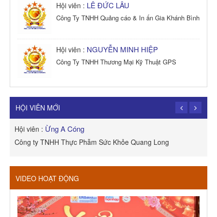
LÊ ĐỨC LÂU
Hội viên :
Công Ty TNHH Quảng cáo & In ấn Gia Khánh Bình
NGUYỄN MINH HIỆP
Hội viên :
Công Ty TNHH Thương Mại Kỹ Thuật GPS
TRẦN TRỌNG PHONG
Hội viên :
Công Ty TNHH Dịch vụ Cuộc Sống Hạnh Phúc
HỘI VIÊN MỚI
Ừng A Cóng
Hội viên :
H
Công ty TNHH Thực Phẫm Sức Khỏe Quang Long
R
VIDEO HOẠT ĐỘNG