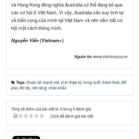
và Hong Kong đồng nghĩa Australia có thể đang bỏ qua
các cơ hội ở Việt Nam. Vì vậy, Australia cần suy tính lại
về triển vọng của mình tại Việt Nam và nên nắm bắt cơ
hội một cách thông minh.
Nguyễn Viễn
(Vietnam+)
Nguồn tin:
www.vietnamplus.vn
Tags:
thuận lợi
,
mạnh mẽ
,
vị trí
,
thập kỷ
,
trong suốt
,
thách thức
,
đối
phó
,
tốc độ
,
nền tảng
,
nhân khẩu
Tổng số điểm của bài viết là: 0 trong 0 đánh giá
Click để đánh giá bài viết