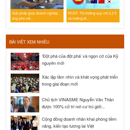
Giải pháp giúp doanh nghiệp
RCEP: Thị trường quy mô 2,2 tỉ
ứng phó với...
và hướng đi...
BÀI VIẾT XEM NHIỀU
‘Đột phá của đột phá’ và ngọn cờ của Kỷ
nguyên mới
Xác lập tầm nhìn và khát vọng phát triển
trong giai đoạn mới
Chủ tịch VINASME Nguyễn Văn Thân
được 100% cử tri nơi cư trú giới...
Cộng đồng doanh nhân khai phóng tiềm
năng, kiến tạo tương lai Việt