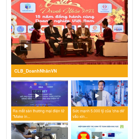
CLB_DoanhNhânVN
Ra mắt sàn thương mại điện tử
Sức mạnh 5.000 tỷ của 'cha đẻ'
"Make in...
vắc-xin...