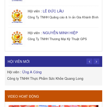
LÊ ĐỨC LÂU
Hội viên :
Công Ty TNHH Quảng cáo & In ấn Gia Khánh Bình
NGUYỄN MINH HIỆP
Hội viên :
Công Ty TNHH Thương Mại Kỹ Thuật GPS
TRẦN TRỌNG PHONG
Hội viên :
Công Ty TNHH Dịch vụ Cuộc Sống Hạnh Phúc
HỘI VIÊN MỚI
Ừng A Cóng
Hội viên :
H
Công ty TNHH Thực Phẫm Sức Khỏe Quang Long
R
VIDEO HOẠT ĐỘNG