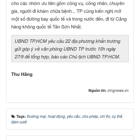
cho các nhóm ưu tiên gồm công vụ, công nhân, chuyên
gia, người đi khám chữa bệnh... TP cũng kiến nghị mở
một số đường bay quốc tế và trong nước đến, đi từ Cảng
hàng không quốc tế Tân Sơn Nhất.
UBND TP.HCM yêu cầu 22 địa phương khẩn trương
gửi góp ý về văn phòng UBND TP trước 15h ngày
27/9 để tổng hợp, báo cáo Chủ tịch UBND TP.HCM.
Thu Hằng
Nguồn tin:
zingnews.vn
Tags:
thương mại
,
hoạt động
,
yêu cầu
,
cho phép
,
chỉ thị
,
cụ thể
,
đám cưới