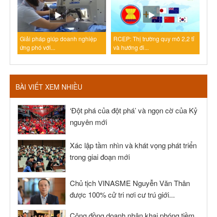
Giải pháp giúp doanh nghiệp
RCEP: Thị trường quy mô 2,2 tỉ
ứng phó với...
và hướng đi...
BÀI VIẾT XEM NHIỀU
‘Đột phá của đột phá’ và ngọn cờ của Kỷ
nguyên mới
Xác lập tầm nhìn và khát vọng phát triển
trong giai đoạn mới
Chủ tịch VINASME Nguyễn Văn Thân
được 100% cử tri nơi cư trú giới...
Cộng đồng doanh nhân khai phóng tiềm