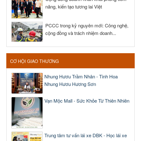
năng, kiến tạo tương lai Việt
PCCC trong kỷ nguyên mới: Công nghệ,
cộng đồng và trách nhiệm doanh...
CƠ HỘI GIAO THƯƠNG
Nhung Hươu Trầm Nhân - Tinh Hoa
Nhung Hươu Hương Sơn
Vạn Mộc Mall - Sức Khỏe Từ Thiên Nhiên
Trung tâm tư vấn lái xe DBK - Học lái xe