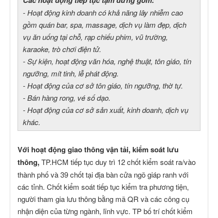
Các hoạt động tiếp tục tạm dừng gồm:
- Hoạt động kinh doanh có khả năng lây nhiễm cao
gồm quán bar, spa, massage, dịch vụ làm đẹp, dịch
vụ ăn uống tại chỗ, rạp chiếu phim, vũ trường,
karaoke, trò chơi điện tử.
- Sự kiện, hoạt động văn hóa, nghệ thuật, tôn giáo, tín
ngưỡng, mít tinh, lễ phát động.
- Hoạt động của cơ sở tôn giáo, tín ngưỡng, thờ tự.
- Bán hàng rong, vé số dạo.
- Hoạt động của cơ sở sản xuất, kinh doanh, dịch vụ
khác.
Với hoạt động giao thông vận tải, kiểm soát lưu
thông,
TP.HCM tiếp tục duy trì 12 chốt kiểm soát ra/vào
thành phố và 39 chốt tại địa bàn cửa ngõ giáp ranh với
các tỉnh. Chốt kiểm soát tiếp tục kiểm tra phương tiện,
người tham gia lưu thông bằng mã QR và các công cụ
nhận diện của từng ngành, lĩnh vực. TP bố trí chốt kiểm