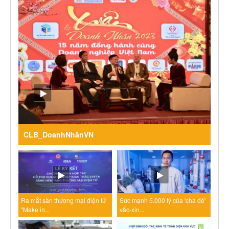
CLB_DoanhNhânVN
Ra mắt sàn thương mại điện tử
Sức mạnh 5.000 tỷ của 'cha đẻ'
"Make in...
vắc-xin...