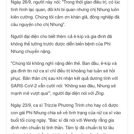
Ngày 26/9, người này nói: "Trong thời gian điều trị, có lúc
tình hình lạc quan, đôi khi bi quan nhưng chị Nhung luôn
kiên cường. Chúng tôi cảm ơn khán giả, đồng nghiệp đã
cầu nguyện cho chị Nhung".
Người đại diện cho biết thêm cả ê-kíp và gia đình đã
không thể lường trước được diễn biến bệnh của Phi
Nhung chuyển nặng.
"Chúng tôi không nghĩ nặng đến thế. Ban đầu, ê-kíp và
gia đình tin nữ ca sĩ chỉ điều trị khoảng hai tuần sẽ hồi
phục. Bản thân chị sau khi nhận kết quả dương tính với
SARS-CoV-2 vẫn cười nói: 'Không sao đâu, Nhung sẽ
mạnh mẽ vượt qua'", người đại diện nói với
Zing.
Ngày 23/9, ca sĩ Trizzie Phương Trinh cho hay cô được
con gái Phi Nhung chia sẻ về tình trạng của nữ ca sĩ vào
buổi tối cùng ngày. "Bác sĩ đã nói với Wendy rằng gia
đình nên chuẩn bị tinh thần. Tâm lý đã chuẩn bị từ lâu