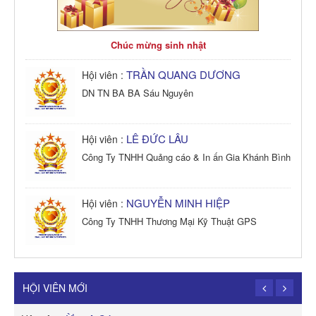
Chúc mừng sinh nhật
TRẦN QUANG DƯƠNG
Hội viên :
DN TN BA BA Sáu Nguyên
LÊ ĐỨC LÂU
Hội viên :
Công Ty TNHH Quảng cáo & In ấn Gia Khánh Bình
NGUYỄN MINH HIỆP
Hội viên :
Công Ty TNHH Thương Mại Kỹ Thuật GPS
TRẦN TRỌNG PHONG
Hội viên :
Công Ty TNHH Dịch vụ Cuộc Sống Hạnh Phúc
HỘI VIÊN MỚI