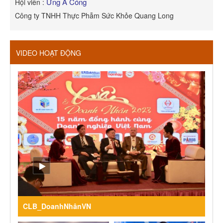
Ừng A Cóng
Hội viên :
H
Công ty TNHH Thực Phẫm Sức Khỏe Quang Long
R
VIDEO HOẠT ĐỘNG
CLB_DoanhNhânVN