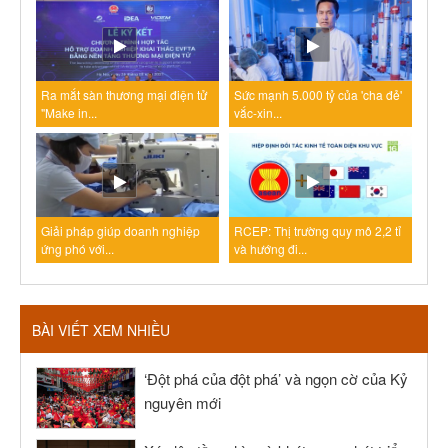
Ra mắt sàn thương mại điện tử
Sức mạnh 5.000 tỷ của 'cha đẻ'
"Make in...
vắc-xin...
Giải pháp giúp doanh nghiệp
RCEP: Thị trường quy mô 2,2 tỉ
ứng phó với...
và hướng đi...
BÀI VIẾT XEM NHIỀU
‘Đột phá của đột phá’ và ngọn cờ của Kỷ
nguyên mới