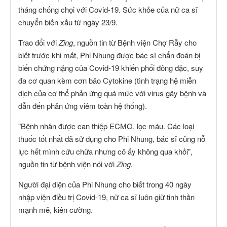
tháng chống chọi với Covid-19. Sức khỏe của nữ ca sĩ
chuyển biến xấu từ ngày 23/9.
Trao đổi với
Zing
, nguồn tin từ Bệnh viện Chợ Rẫy cho
biết trước khi mất, Phi Nhung được bác sĩ chẩn đoán bị
biến chứng nặng của Covid-19 khiến phổi đông đặc, suy
đa cơ quan kèm cơn bão Cytokine (tình trạng hệ miễn
dịch của cơ thể phản ứng quá mức với virus gây bệnh và
dẫn đến phản ứng viêm toàn hệ thống).
"Bệnh nhân được can thiệp ECMO, lọc máu. Các loại
thuốc tốt nhất đã sử dụng cho Phi Nhung, bác sĩ cũng nỗ
lực hết mình cứu chữa nhưng cô ấy không qua khỏi",
nguồn tin từ bệnh viện nói với
Zing.
Người đại diện của Phi Nhung cho biết trong 40 ngày
nhập viện điều trị Covid-19, nữ ca sĩ luôn giữ tinh thần
mạnh mẽ, kiên cường.