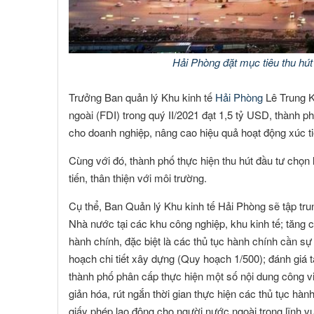
Hải Phòng đặt mục tiêu thu hút vốn FDI đ
Trưởng Ban quản lý Khu kinh tế
Hải Phòng
Lê Trung Ki
ngoài (FDI) trong quý II/2021 đạt 1,5 tỷ USD, thành p
cho doanh nghiệp, nâng cao hiệu quả hoạt động xúc ti
Cùng với đó, thành phố thực hiện thu hút đầu tư chọn 
tiến, thân thiện với môi trường.
Cụ thể, Ban Quản lý Khu kinh tế Hải Phòng sẽ tập trung
Nhà nước tại các khu công nghiệp, khu kinh tế; tăng 
hành chính, đặc biệt là các thủ tục hành chính cần s
hoạch chi tiết xây dựng (Quy hoạch 1/500); đánh giá 
thành phố phân cấp thực hiện một số nội dung công vi
NGUYỄN MINH CHÁNH
TRƯƠNG C
 viên :
Hội viên :
giản hóa, rút ngắn thời gian thực hiện các thủ tục h
giấy phép lao động cho người nước ngoài trong lĩnh v
ng Ty TNHH MTV Nhà Đất Cần Thơ 9999
Công Ty Cổ Phần Côn