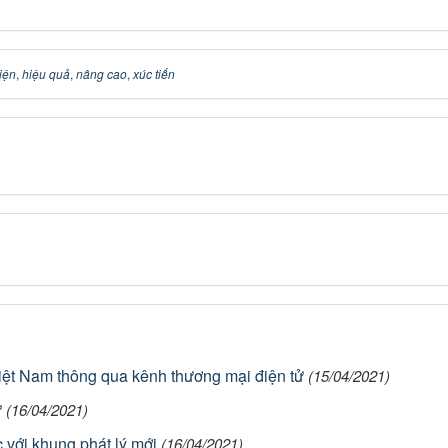
iện
,
hiệu quả
,
nâng cao
,
xúc tiến
iệt Nam thông qua kênh thương mại điện tử
(15/04/2021)
ư
(16/04/2021)
c với khung phát lý mới
(16/04/2021)