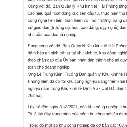
Toàn Cầu
Cùng với đó, Ban Quản lý Khu kinh tế Hải Phòng tăng
cao hiệu quả hoạt động xúc tiến đầu tư, thực hiện thu 
công nghệ tiên tiến, thân thiện với môi trường; nâng ca
sở giáo dục (trường đại học, cao đẳng, dạy nghề) đà
nhu cầu của doanh nghiệp.
Song song với đó, Ban Quản lý Khu kinh tế Hải Phòng 
đảm bảo an ninh trật tự tại khu kinh tế, khu công nghi
theo phân cấp của Ủy ban nhân dân thành phố tại qu
toàn cho doanh nghiệp.
Ông Lê Trung Kiên, Trưởng Ban quản lý Khu kinh tế H
Phòng hiện đã có 12 khu công nghiệp đang triển khai 
nghiệp nằm trong Khu kinh tế Đình Vũ - Cát Hải diện t
762 ha).
Lũy kế đến ngày 31/3/2021, các khu công nghiệp, khu 
Tỷ lệ lấp đầy trung bình của các khu công nghiệp đan
Trong đó một số khu công nghiệp đã cơ bản đạt 100%