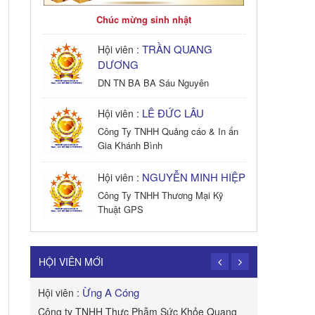
Chúc mừng sinh nhật
TRẦN QUANG
Hội viên :
DƯƠNG
DN TN BA BA Sáu Nguyên
LÊ ĐỨC LÂU
Hội viên :
Công Ty TNHH Quảng cáo & In ấn
Gia Khánh Bình
NGUYỄN MINH HIỆP
Hội viên :
Công Ty TNHH Thương Mại Kỹ
Thuật GPS
TRẦN TRỌNG
Hội viên :
PHONG
HỘI VIÊN MỚI
Công Ty TNHH Dịch vụ Cuộc Sống
Hạnh Phúc
Ừng A Cóng
Hội viên :
Hội viên :
B&W
Công ty TNHH Thực Phẫm Sức Khỏe Quang
ROYAL APE