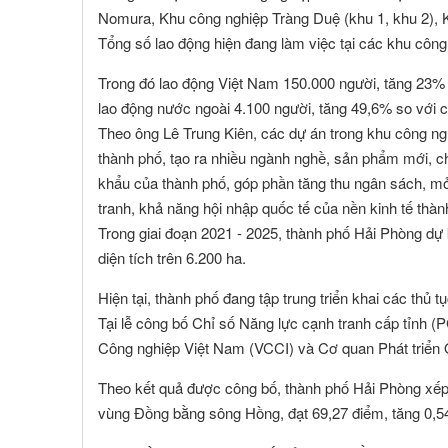
Nomura, Khu công nghiệp Tràng Duệ (khu 1, khu 2), 
Tổng số lao động hiện đang làm việc tại các khu công
Trong đó lao động Việt Nam 150.000 người, tăng 23% so
lao động nước ngoài 4.100 người, tăng 49,6% so với c
Theo ông Lê Trung Kiên, các dự án trong khu công ngh
thành phố, tạo ra nhiều ngành nghề, sản phẩm mới, c
khẩu của thành phố, góp phần tăng thu ngân sách, mở
tranh, khả năng hội nhập quốc tế của nền kinh tế thà
Trong giai đoạn 2021 - 2025, thành phố Hải Phòng dự 
diện tích trên 6.200 ha.
Hiện tại, thành phố đang tập trung triển khai các thủ 
Tại lễ công bố Chỉ số Năng lực cạnh tranh cấp tỉnh (
Công nghiệp Việt Nam (VCCI) và Cơ quan Phát triển 
Theo kết quả được công bố, thành phố Hải Phòng xếp vị 
vùng Đồng bằng sông Hồng, đạt 69,27 điểm, tăng 0,5