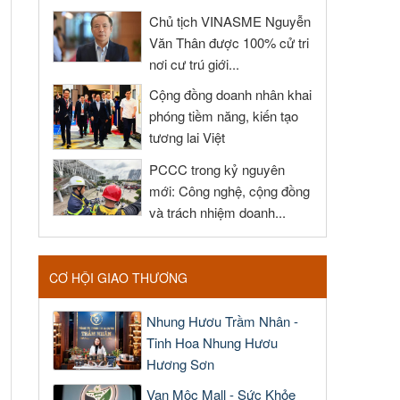
Chủ tịch VINASME Nguyễn
Văn Thân được 100% cử tri
nơi cư trú giới...
Cộng đồng doanh nhân khai
phóng tiềm năng, kiến tạo
tương lai Việt
PCCC trong kỷ nguyên
mới: Công nghệ, cộng đồng
và trách nhiệm doanh...
CƠ HỘI GIAO THƯƠNG
Nhung Hươu Trầm Nhân -
Tinh Hoa Nhung Hươu
Hương Sơn
Vạn Mộc Mall - Sức Khỏe