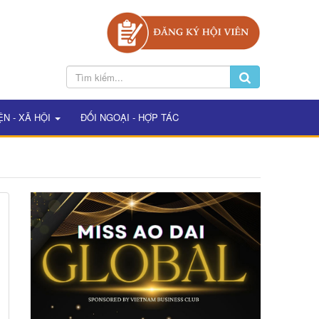
ỆN - XÃ HỘI
ĐỐI NGOẠI - HỢP TÁC