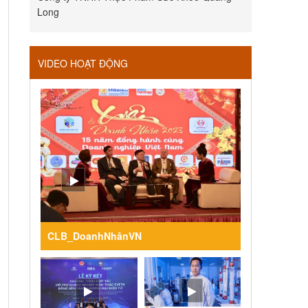
Long
VIDEO HOẠT ĐỘNG
CLB_DoanhNhânVN