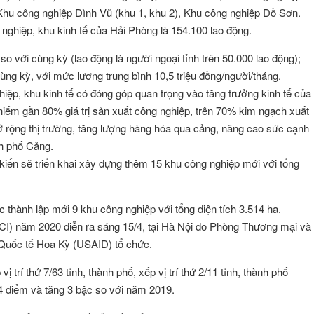
Khu công nghiệp Đình Vũ (khu 1, khu 2), Khu công nghiệp Đồ Sơn.
 nghiệp, khu kinh tế của Hải Phòng là 154.100 lao động.
 với cùng kỳ (lao động là người ngoại tỉnh trên 50.000 lao động);
ùng kỳ, với mức lương trung bình 10,5 triệu đồng/người/tháng.
iệp, khu kinh tế có đóng góp quan trọng vào tăng trưởng kinh tế của
hiếm gần 80% giá trị sản xuất công nghiệp, trên 70% kim ngạch xuất
 rộng thị trường, tăng lượng hàng hóa qua cảng, nâng cao sức cạnh
nh phố Cảng.
kiến sẽ triển khai xây dựng thêm 15 khu công nghiệp mới với tổng
tục thành lập mới 9 khu công nghiệp với tổng diện tích 3.514 ha.
PCI) năm 2020 diễn ra sáng 15/4, tại Hà Nội do Phòng Thương mại và
Quốc tế Hoa Kỳ (USAID) tổ chức.
trí thứ 7/63 tỉnh, thành phố, xếp vị trí thứ 2/11 tỉnh, thành phố
4 điểm và tăng 3 bậc so với năm 2019.