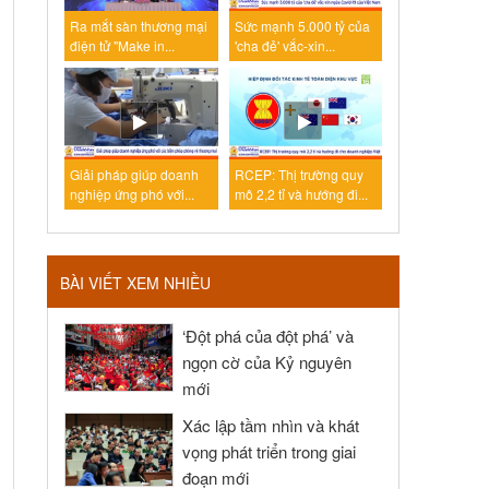
Ra mắt sàn thương mại
Sức mạnh 5.000 tỷ của
điện tử "Make in...
'cha đẻ' vắc-xin...
Giải pháp giúp doanh
RCEP: Thị trường quy
nghiệp ứng phó với...
mô 2,2 tỉ và hướng đi...
BÀI VIẾT XEM NHIỀU
‘Đột phá của đột phá’ và
ngọn cờ của Kỷ nguyên
mới
Xác lập tầm nhìn và khát
vọng phát triển trong giai
đoạn mới