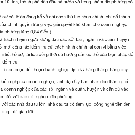
óm 10 tỉnh, thành phố dẫn đầu cả nước và trong nhóm địa phương có
sự cải thiện đáng kể về cải cách thủ tục hành chính (chỉ số thành
 của chính quyền trong việc giải quyết khó khăn cho doanh nghiệp
ịa phương tăng 0,84 điểm).
á trách nhiệm người đứng đầu các sở, ban, ngành và quận, huyện
ổi mới công tác kiểm tra cải cách hành chính tại đơn vị bằng việc
hi tiết hồ sơ, tài liệu đồng thời có hướng dẫn cụ thể các biện pháp để
 kiểm tra.
rì các cuộc đối thoại doanh nghiệp định kỳ hàng tháng, hàng quý.
ác kiến nghị của doanh nghiệp, lãnh đạo Ủy ban nhân dân thành phố
 của doanh nghiệp của các sở, ngành và quận, huyện và căn cứ vào
ăm đối với các sở, ngành, địa phương.
ới các nhà đầu tư lớn, nhà đầu tư có tiềm lực, công nghệ tiên tiến,
ong thời gian tới.