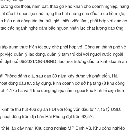
 cường đối thoại, nắm bắt, tháo gỡ khó khăn cho doanh nghiệp, nâng
hút đầu tư chọn lọc chú trọng thu hút những nhà đầu tư có tiềm lực,
o hiệu quả công tác thu hút, giới thiệu việc làm, phối hợp với các cơ
o tạo các ngành nghề đảm bảo nguồn nhân lực chất lượng đáp ứng
tập trung thực hiện tốt quy chế phối hợp với Công an thành phố về
ệp; việc quản lý lao động, quản lý tạm trú đối với người nước ngoài
yết định số 06/2021/QĐ-UBND, tạo môi trường đầu tư kinh doanh an
ải Phòng đánh giá, sau gần 30 năm xây dựng và phát triển, Hải
hoạt động đầu tư, xây dựng, kinh doanh cơ sở hạ tầng (8 khu công
ích 4.175 ha và 4 khu công nghiệp nằm ngoài khu kinh tế diện tích
kinh tế thu hút 406 dự án FDI với tổng vốn đầu tư 17,15 tỷ USD.
g hoạt động trên địa bàn Hải Phòng đạt trên 62,5%.
 tỷ lệ lấp đầy như: Khu công nghiệp MP Đình Vũ, Khu công nghiệp