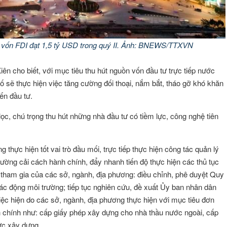
ạt 1,5 tỷ USD trong quý II. Ảnh: BNEWS/TTXVN
ên cho biết, với mục tiêu thu hút nguồn vốn đầu tư trực tiếp nước
hố sẽ thực hiện việc tăng cường đối thoại, nắm bắt, tháo gỡ khó khăn
ến đầu tư.
lọc, chú trọng thu hút những nhà đầu tư có tiềm lực, công nghệ tiên
 thực hiện tốt vai trò đầu mối, trực tiếp thực hiện công tác quản lý
cường cải cách hành chính, đẩy nhanh tiến độ thực hiện các thủ tục
ự tham gia của các sở, ngành, địa phương: điều chỉnh, phê duyệt Quy
tác động môi trường; tiếp tục nghiên cứu, đề xuất Ủy ban nhân dân
ệc hiện do các sở, ngành, địa phương thực hiện với mục tiêu đơn
ÔNG VŨ
Đặng Thị Như Ý
Hội viên :
ành chính như: cấp giấy phép xây dựng cho nhà thầu nước ngoài, cấp
ực xây dựng.
g Nghệ Năng Lượng
Công ty TNHH Thương Mại và Dịch Vụ A