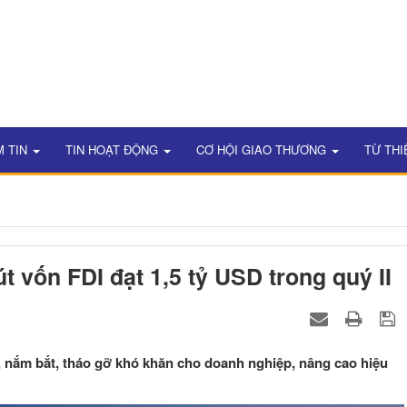
M TIN
TIN HOẠT ĐỘNG
CƠ HỘI GIAO THƯƠNG
TỪ THI
t vốn FDI đạt 1,5 tỷ USD trong quý II
, nắm bắt, tháo gỡ khó khăn cho doanh nghiệp, nâng cao hiệu