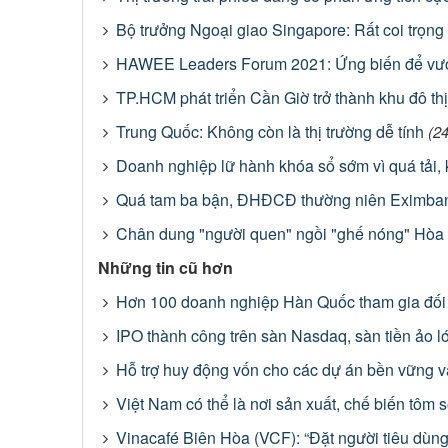
Bộ trưởng Ngoại giao Singapore: Rất coi trọng
HAWEE Leaders Forum 2021: Ứng biến để vư
TP.HCM phát triển Cần Giờ trở thành khu đô thị 
Trung Quốc: Không còn là thị trường dễ tính
(2
Doanh nghiệp lữ hành khóa sổ sớm vì quá tải, k
Quá tam ba bận, ĐHĐCĐ thường niên Eximbank 
Chân dung "người quen" ngồi "ghế nóng" Hòa 
Những tin cũ hơn
Hơn 100 doanh nghiệp Hàn Quốc tham gia đối t
IPO thành công trên sàn Nasdaq, sàn tiền ảo 
Hỗ trợ huy động vốn cho các dự án bền vững và
Việt Nam có thể là nơi sản xuất, chế biến tôm s
Vinacafé Biên Hòa (VCF): “Đặt người tiêu dùng l