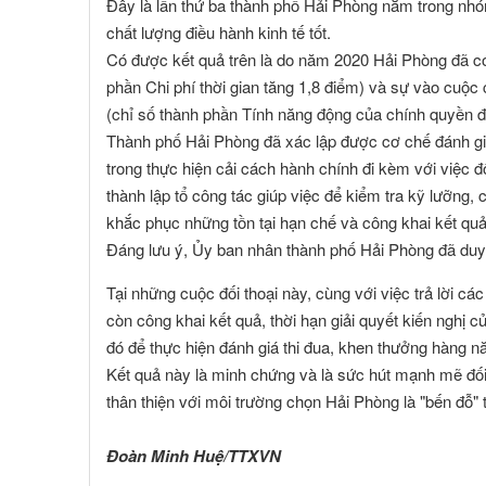
Đây là lần thứ ba thành phố Hải Phòng nằm trong nh
chất lượng điều hành kinh tế tốt.
Có được kết quả trên là do năm 2020 Hải Phòng đã có 
phần Chi phí thời gian tăng 1,8 điểm) và sự vào cuộc
(chỉ số thành phần Tính năng động của chính quyền đ
Thành phố Hải Phòng đã xác lập được cơ chế đánh gi
trong thực hiện cải cách hành chính đi kèm với việc đ
thành lập tổ công tác giúp việc để kiểm tra kỹ lưỡng, c
khắc phục những tồn tại hạn chế và công khai kết quả
Đáng lưu ý, Ủy ban nhân thành phố Hải Phòng đã duy t
Tại những cuộc đối thoại này, cùng với việc trả lời c
còn công khai kết quả, thời hạn giải quyết kiến nghị
đó để thực hiện đánh giá thi đua, khen thưởng hàng n
Kết quả này là minh chứng và là sức hút mạnh mẽ đối v
thân thiện với môi trường chọn Hải Phòng là "bến đỗ" tr
Đoàn Minh Huệ/TTXVN