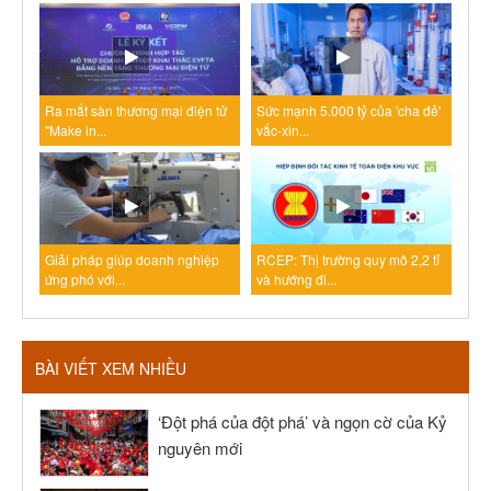
Ra mắt sàn thương mại điện tử
Sức mạnh 5.000 tỷ của 'cha đẻ'
"Make in...
vắc-xin...
Giải pháp giúp doanh nghiệp
RCEP: Thị trường quy mô 2,2 tỉ
ứng phó với...
và hướng đi...
BÀI VIẾT XEM NHIỀU
‘Đột phá của đột phá’ và ngọn cờ của Kỷ
nguyên mới