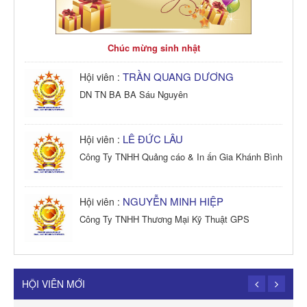
Chúc mừng sinh nhật
TRẦN QUANG DƯƠNG
Hội viên :
DN TN BA BA Sáu Nguyên
LÊ ĐỨC LÂU
Hội viên :
Công Ty TNHH Quảng cáo & In ấn Gia Khánh Bình
NGUYỄN MINH HIỆP
Hội viên :
Công Ty TNHH Thương Mại Kỹ Thuật GPS
TRẦN TRỌNG PHONG
Hội viên :
Công Ty TNHH Dịch vụ Cuộc Sống Hạnh Phúc
HỘI VIÊN MỚI