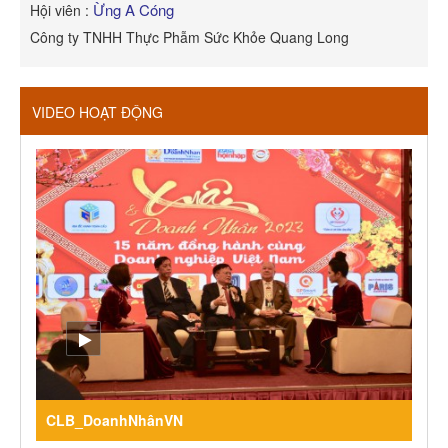
Ừng A Cóng
Hội viên :
H
Công ty TNHH Thực Phẫm Sức Khỏe Quang Long
R
VIDEO HOẠT ĐỘNG
CLB_DoanhNhânVN